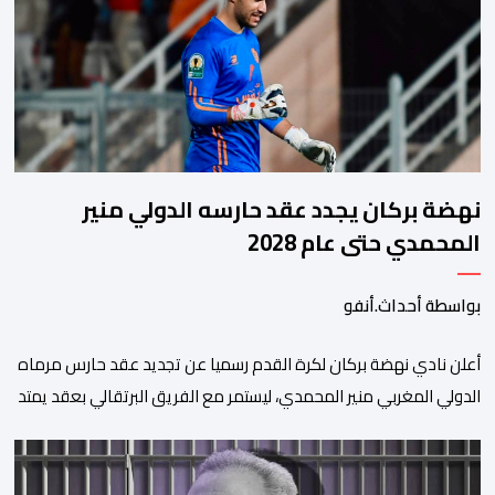
نهضة بركان يجدد عقد حارسه الدولي منير
المحمدي حتى عام 2028
بواسطة أحداث.أنفو
​أعلن نادي نهضة بركان لكرة القدم رسميا عن تجديد عقد حارس مرماه
الدولي المغربي منير المحمدي، ليستمر مع الفريق البرتقالي بعقد يمتد
حتى صيف عام 2028. ​وجاء هذا الإعلان عبر الحسابات الرسمية للنادي
على منصات التواصل الاجتماعي، مصحوبا بعبارة “الرحلة مستمرة”، في
إشارة إلى رغبة الإدارة في الحفاظ على ركائز الفريق والتعزيز من