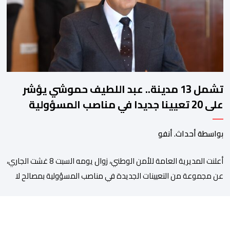
بالأمر يستفيد منذ إيداعه من تتبع طبي منتظم ومستمر وفقا […]
تشمل 13 مدينة.. عبد اللطيف حموشي يؤشر
على 20 تعيينا جديدا في مناصب المسؤولية
بمصالح الأمن الوطني
بواسطة أحداث. أنفو
أعلنت المديرية العامة للأمن الوطني، زوال يومه السبت 8 غشت الجاري،
عن مجموعة من التعيينات الجديدة في مناصب المسؤولية بمصالح لا
ممركزة للأمن الوطني بمدن الناظور ومراكش وأكادير وتيكيوين
والعروي وأسفي ووجدة والعيون والدار البيضاء وبني ملال وابن جرير
وطنجة وأصيلة، وذلك في إطار دينامية داخلية تهدف لضخ دماء جديدة