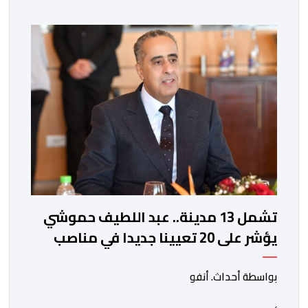
ذاتها، وذلك لتنوير الرأي العام بالحقائق والمعطيات
الدقيقة.واوضحت إدارة المؤسسة السجنية أن المعني بالأمر
يستفيد منذ إيداعه من تتبع طبي منتظم ومستمر وفقا […]
تشمل 13 مدينة.. عبد اللطيف حموشي
يؤشر على 20 تعيينا جديدا في مناصب
المسؤولية بمصالح الأمن الوطني
بواسطة أحداث. أنفو