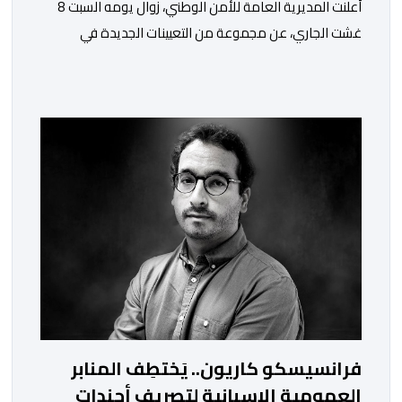
أعلنت المديرية العامة للأمن الوطني، زوال يومه السبت 8
غشت الجاري، عن مجموعة من التعيينات الجديدة في
مناصب المسؤولية بمصالح لا ممركزة للأمن الوطني بمدن
الناظور ومراكش وأكادير وتيكيوين والعروي وأسفي ووجدة
والعيون والدار البيضاء وبني ملال وابن جرير وطنجة وأصيلة،
وذلك في إطار دينامية داخلية تهدف لضخ دماء جديدة
والاستعانة بكفاءات أمنية شابة ومتمرسة، […]
فرانسيسكو كاريون.. يَختطِف المنابر
العمومية الإسبانية لتصريف أجندات