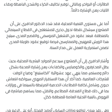
الطائرات أو البواخر، وبالتالي توفير تكاليف الكراء والشحن الباهظة وبقاء
الآليات رهن الإشارة دائماً.
أما على مستوى التنمية المحلية، فقد شدد الدكتور الدافري على أن
المشروع سيشكل نقطة تحول جذري للمشتغلين في القطاع السينمائي
بالمنطقة. فبعد عقود من التشغيل الموسمي والقصير المدى، سيتيح
هذا الورش للمهنيين والممارسين فرصة توقيع عقود طويلة المدى
تضمن استمرارية العمل على مدار السنة.
وأشار الدافري إلى أن المشروع سيدعم الموارد البشرية المحلية، بحيث
يظل المحترفون والكومبارس والكفاءات رهن إشارة المدينة بشكل
دائم ومستمر، مما ينهي عهد عشوائية “الكاستينغ” وضياع الوقت
للشركات العالمية. كما أكد أن هذا الاستقرار المهني سيواكبه انتعاش
حيوي وشامل لكافة القطاعات الخدمية المرتبطة بالسينما في ورزازات،
بما في ذلك قطاع الفندقة، المطاعم، والنقل، مما يساهم مباشرة في
النهوض بالبنية التحتية العامة للمنطقة ككل.
وفي نقد بنيوي لواقع ورزازات السابق، أوضح المحلل أنه على الرغم من