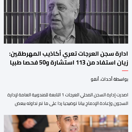
استقراره الفني […]
ادارة سجن العرجات تعري أكاذيب المهرطقين:
زيان استفاد من 113 استشارة و50 فحصا طبيا
بواسطة أحداث. أنفو
اصدرت إدارة السجن المحلي العرجات 1 التابعة للمندوبية العامة لإدارة
السجون وإعادة الإدماج بيانا توضيحيا ردا على ما تم تداوله ببعض
الجرائد والمواقع الالكترونية بخصوص الوضعية الصحية للسجين محمد
زيان، المعتقل بالمؤسسة ذاتها، وذلك لتنوير الرأي العام بالحقائق
والمعطيات الدقيقة.واوضحت إدارة المؤسسة السجنية أن المعني