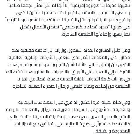
تلقيبها قديماً بـ “هوليود إفريقيا”، إلا أنها لم تكن تمثل تجمعاً صناعياً
بالمعنى الحقيقي والمكتمل، لكونها كانت تفتقر للمخازن الكبرى
والتجهيزات والآليات والوسائل الرقمية الحديثة؛ حيث اقتصر دورها تاريخياً
على كونها “مجرد فضاء ديكور طبيعي” تحتضن الأعمال بفضل
تضاريسها وإضاءتها الطبيعية الساحرة.
ومن خلال المشروع الجديد، ستتحول ورزازات إلى حاضنة حقيقية تضم
مخازن كبرى للمعدات، الأمر الذي سيعفي الشركات الإنتاجية العالمية
الكبرى من إنفاق مبالغ طائلة لشحن التجهيزات. وسيقتصر قدوم هذه
الشركات إلى المغرب على الأوراق والتصورات، والسيناريوهات فقط، لتجد
في ورزازات كافة الأدوات التقنية الحديثة جاهزة، فضلاً عن المزايا
الطبيعية من إضاءة ونقاء طبيعي ورمال الصحراء الذهبية الساحرة.
وفي ختام تحليله، عرج الدكتور الدافري على الانعكاسات الإيجابية
والعميقة للمشروع على السينما المغربية، مشيراً إلى المعاناة التاريخية
للمنتج والمخرج المغربي مع ضعف الإمكانيات المادية المتاحة، والتي
كانت تضطره قسراً إلى كبح خياله الإبداعي ليتماشى مع الميزانيات
المحدودة والضيقة.