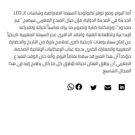
أما اليوم، ومع توفر تكنولوجيا السينما الافتراضية وشاشات الـ LED
الحديثة في المدينة الدولية، فإن خيال المبدع المغربي سيصبح “غير
محدود”، وبإمكانه كتابة وتصوير ما يراه مناسباً لخياله ولقدراته
الإبداعية وتطلعاته الفنية. وانتقد الدافري عجز السينما المغربية تاريخياً
عن إنتاج سيناريوهات تاريخية كبرى لملامح بارزة من التاريخ والحضارة
المغربية والمعارك الكبرى بحجة غياب الإمكانيات الإنتاجية الضخمة،
مؤكداً أن هذا المبرر قد سقط تماماً اليوم، وأنه حان الوقت للمبدع
المغربي أن يطلق العنان لخياله ليُطبق كل ما كان يطمح إليه في هذا
المجال الشاسع.