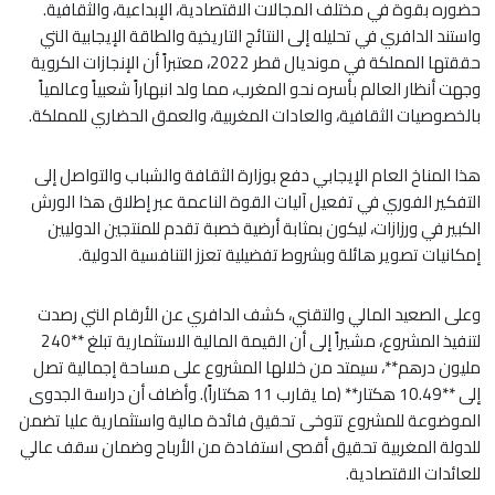
حضوره بقوة في مختلف المجالات الاقتصادية، الإبداعية، والثقافية.
واستند الدافري في تحليله إلى النتائج التاريخية والطاقة الإيجابية التي
حققتها المملكة في مونديال قطر 2022، معتبراً أن الإنجازات الكروية
وجهت أنظار العالم بأسره نحو المغرب، مما ولد انبهاراً شعبياً وعالمياً
بالخصوصيات الثقافية، والعادات المغربية، والعمق الحضاري للمملكة.
هذا المناخ العام الإيجابي دفع بوزارة الثقافة والشباب والتواصل إلى
التفكير الفوري في تفعيل آليات القوة الناعمة عبر إطلاق هذا الورش
الكبير في ورزازات، ليكون بمثابة أرضية خصبة تقدم للمنتجين الدوليين
إمكانيات تصوير هائلة وبشروط تفضيلية تعزز التنافسية الدولية.
وعلى الصعيد المالي والتقني، كشف الدافري عن الأرقام التي رصدت
لتنفيذ المشروع، مشيراً إلى أن القيمة المالية الاستثمارية تبلغ **240
مليون درهم**، سيمتد من خلالها المشروع على مساحة إجمالية تصل
إلى **10.49 هكتار** (ما يقارب 11 هكتاراً). وأضاف أن دراسة الجدوى
الموضوعة للمشروع تتوخى تحقيق فائدة مالية واستثمارية عليا تضمن
للدولة المغربية تحقيق أقصى استفادة من الأرباح وضمان سقف عالي
للعائدات الاقتصادية.