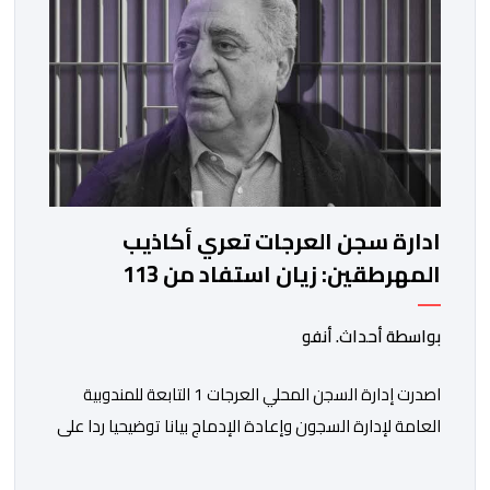
ادارة سجن العرجات تعري أكاذيب
المهرطقين: زيان استفاد من 113
استشارة و50 فحصا طبيا
بواسطة أحداث. أنفو
اصدرت إدارة السجن المحلي العرجات 1 التابعة للمندوبية
العامة لإدارة السجون وإعادة الإدماج بيانا توضيحيا ردا على
ما تم تداوله ببعض الجرائد والمواقع الالكترونية بخصوص
الوضعية الصحية للسجين محمد زيان، المعتقل بالمؤسسة