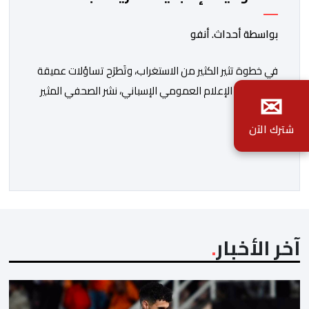
معادية للمغرب
بواسطة أحداث. أنفو
في خطوة تثير الكثير من الاستغراب، وتَطرَح تساؤلات عميقة
حول مسار الإعلام العمومي الإسباني، نشر الصحفي المثير
✉
للجدل فرانسيسكو كاريون مقالاً مطولاً ومتحيزاً على بوابة
شترك الآن
مؤسسة الإذاعة والتلفزيون الإسبانية العمومية (RTVE).
المقال الذي حَمَل عنواناً مليئاً بالإيحاءات السلبية: “المغرب،
بين غياب محمد السادس، شائعات الانتقال والاضطرابات
الاجتماعية”، يُمثِّل خروجاً غير مألوف عن الخط التحريري
المعتاد […]
آخر الأخبار