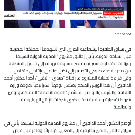
Screenshot
في سياق الطفرة الإشعاعية الكبرى التي تشهدها المملكة المغربية
على الساحة الدولية، يأتي إطلاق مشروع “المدينة الدولية للسينما
بورزازات” كخطوة استراتيجية غير مسبوقة تهدف إلى تحويل المنطقة
من مجرد فضاء طبيعي للتصوير إلى تكتل صناعي وإنتاجي متكامل.
وفي قراءة تحليلية للمشروع عبر قناة “ميدي 1 تيفي”، أكد الدكتور أحمد
الدافري أن هذا الورش الضخم يعكس توجهاً استراتيجياً تقوده وزارة
الثقافة والشباب والتواصل لاستثمار “القوة الناعمة” للمملكة، وتوفير
شروط تفضيلية وعالمية تجذب كبرى شركات الإنتاج الهوليودية
والعالمية.
أوضح الدكتور أحمد الدافري أن مشروع المدينة الدولية للسينما يأتي في
سياق عالمي متميز ينظر فيه إلى المغرب كبلد رائد وقادر على فرض