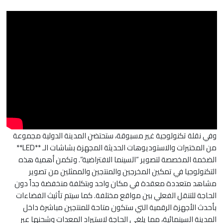
وفي نقلة تكنولوجية غير مسبوقة، ستحتضن المدينة الدولية مجموعة
من المختبرات والاستوديوهات الحديثة المجهزة بشاشات الـ **LED**
الضخمة المخصصة لتصوير “السينما الافتراضية”. وتكمن أهمية هذه
التكنولوجيا في تمكين المخرجين والمنتجين والممثلين من تصوير
مشاهد متعددة معقدة في مكان واحد وبتكلفة منخفضة جداً دون
الحاجة للتنقل الفعلي بين مواقع مختلفة. كما سيتم تأثيث الفضاءات
بأحدث الأجهزة الرقمية التي ستكون متاحة للمنتجين مباشرة داخل
المدينة السينمائية، مما يلغي الحاجة لاستيراد المعدات وشحنها عبر