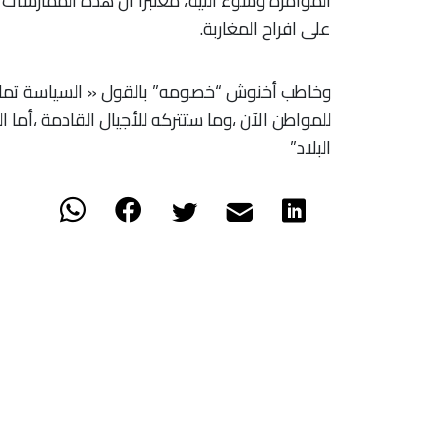
المؤامرة وسوء النية، معتبرا أن هذه الممارسا
على افراح المغاربة.
وخاطب أخنوش “خصومه” بالقول « السياسة تمارس
للمواطن الآن ،وما ستتركه للأجيال القادمة ،أما ا
البلاد”