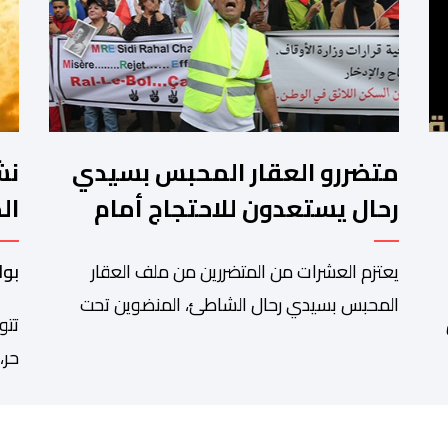
متضررو العقار المحبس بسيدي
نش
رحال يستعدون للاحتجاج أمام
ال
وزارة الأوقاف
ال
يعتزم العشرات من المتضررين من ملف العقار
بوا
المحبس بسيدي رحال الشاطئ، المنضوين تحت
تتو
لواء “جمعية المهاجر للتنمية ومساندة مغاربة
حر،
العالم” إلى جانب جمعيات محلية أخرى، تنظيم وقفة
من 
احتجاجية سلمية أمام الملحقة الإدارية لوزارة
منا
الأوقاف والشؤون الإسلامية بحي حسان بالرباط،