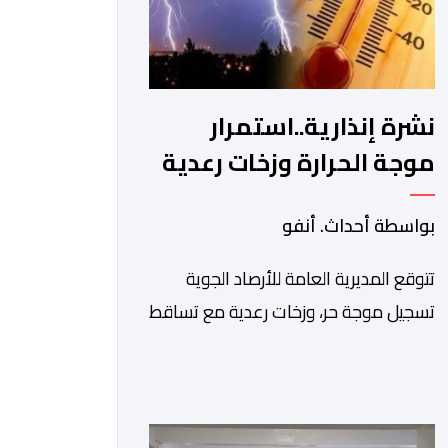
نشرة إنذارية..استمرار
موجة الحرارة وزخات رعدية
من اليوم الجمعة إلى الأحد
بواسطة أحداث. أنفو
تتوقع المديرية العامة للأرصاد الجوية
تسجيل موجة حر، وزخات رعدية مع تساقط
البرد وهبات رياح، ابتداء من اليوم الجمعة
إلى غاية يوم الأحد بعدد من مناطق
المملكة. وأوضحت المديرية، في نشرة
إنذارية محينة من مستوى يقظة