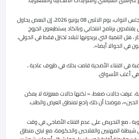
للتراشق السياسي والمزايدات الانتخابية والشعبوية.
وقال أخنوش، خلال جلسة المساءلة الشهرية بمجلس النواب، يوم الاثنين 08 يونيو 2026، إن البعض يحاول
ل يفتقدون برنامج اننتخابي وبالكاد يستطيعون الخروج
 هل التنمية التي يريدونها للبلاد تختزل فقط في الحولي،
ن في الحوالا أيضا».
غبة في اقتناء الأضحية قامت بذلك في ظروف عادية ،
في أغلب الأسواق.
، عرفت حالات ضغط، « لكنها حالات معزولة لا يمكن
لحين»، موضحا أن ذلك راجع لمنطق العرض والطلب.
ة ، مع التحريض على عدم اقتناء الأضاحي في وقت
شيطنة المهنيين والفلاحين والحكومة، مع تبني منطق