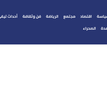
ياسة
اقتصاد
مجتمع
الرياضة
فن وثقافة
أحداث تيف
دة
الصحراء