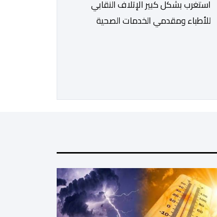
استغرب بشكل كبير الإتلاف النقابي
للأطباء ومقدمي الخدمات الصحية
والعلاجية بالقطاع الخاص مصادقة
الحكومة على مشروع قانون رقم 052.26
المتعلق بالمنظومة المعلوماتية الصحية
الوطنية المندمجة، والذي اعتبره الائتلاف
جاء في غياب تام للمقاربة التشاركية
وعدم أخذ رأي وملاحظات التمثيليات
المهنية للأطباء ومقدمي الخدمات
العلاجية رغم ما تسنه مقتضيات مشروع
القانون من عقوبات مالية ضدهم وتهدد
[…]