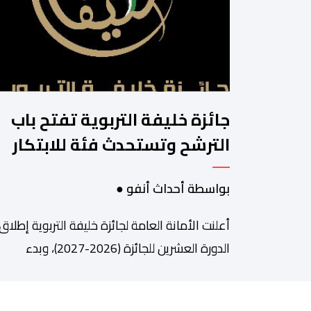
جائزة خليفة التربوية تفتح باب
الترشح وتستحدث فئة للابتكار
والذكاء الاصطناعي
بواسطة أحداث أنفو ●
أعلنت الأمانة العامة لجائزة خليفة التربوية إطلاق
الدورة العشرين للجائزة (2026-2027)، وبدء
استقبال طلبات الترشح إلكترونياً اعتباراً من اليوم
وحتى 31 دجنبر 2026. وقال بلاغ صحافي إن هذه