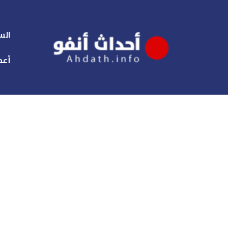
الس
أعم