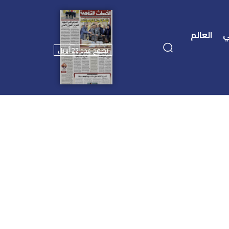
ي
العالم
تصفح عدد 22 أبريل