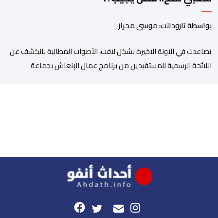
بواسطة تارودانت: موسى محراز
تصاعدت في الاونة الاخيرة بشكل لافت، الأصوات المطالبة بالكشف عن
اللائحة الرسمية للمستفيدين من برنامج عمال الإنعاش بجماعة
تارودانت، بعد أن تحول الملف إلى واحد من أكثر المواضيع إثارة للنقاش
داخل المدينة وعلى منصات التواصل الاجتماعي، وسط دعوات متزايدة
إلى اعتماد مبدأ الشفافية وربط المسؤولية بالمحاسبة. فبعد خروج عبد
الكبير بن طوطو، ثم شخص اخر […]