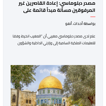
مصدر دبلوماسي: إعادة القاصرين غير
المرفوقين مسألة مبدأ قائمة على
التعليمات الملكية السامية
بواسطة أحداث. أنفو
علم لدى مصدر دبلوماسي مغربي أن “المغرب انخرط، وفقا
للتعليمات الملكية السامية إلى وزارتي الداخلية والشؤون
الخارجية، في العمل على تحديد هوية القاصرين غير
المرفوقين بهدف إعادتهم إلى الوطن”. وفي هذا الإطار، أكد
أن المملكة المغربية مستعدة للتنسيق مع شركائها الإسبان
والأوروبيين من أجل إعادة القاصرين غير المرفوقين. وأعرب
المصدر ذاته عن الأسف لكونه “في […]