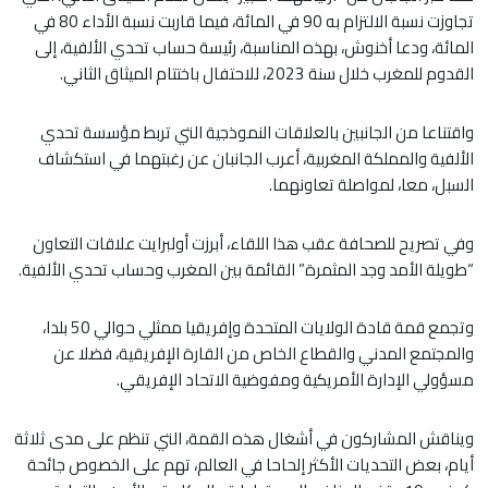
تجاوزت نسبة الالتزام به 90 في المائة، فيما قاربت نسبة الأداء 80 في
المائة، ودعا أخنوش، بهذه المناسبة، رئيسة حساب تحدي الألفية، إلى
القدوم للمغرب خلال سنة 2023، للاحتفال باختتام الميثاق الثاني.
واقتناعا من الجانبين بالعلاقات النموذجية التي تربط مؤسسة تحدي
الألفية والمملكة المغربية، أعرب الجانبان عن رغبتهما في استكشاف
السبل، معا، لمواصلة تعاونهما.
وفي تصريح للصحافة عقب هذا اللقاء، أبرزت أولبرايت علاقات التعاون
“طويلة الأمد وجد المثمرة” القائمة بين المغرب وحساب تحدي الألفية.
وتجمع قمة قادة الولايات المتحدة وإفريقيا ممثلي حوالي 50 بلدا،
والمجتمع المدني والقطاع الخاص من القارة الإفريقية، فضلا عن
مسؤولي الإدارة الأمريكية ومفوضية الاتحاد الإفريقي.
ويناقش المشاركون في أشغال هذه القمة، التي تنظم على مدى ثلاثة
أيام، بعض التحديات الأكثر إلحاحا في العالم، تهم على الخصوص جائحة