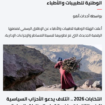
الوطنية للطبيبات والأطباء
بواسطة أحداث.أنفو
أعلنت الهيئة الوطنية للطبيبات والأطباء عن الإطلاق الرسمي لمنصتها
الرقمية الجديدة، التي تم تطويرها لتبسيط المساطر والإجراءات الإدارية،
وتحسين جودة الخدمات المقدمة للأطباء، وتعزيز التواصل بين الأطباء
والمجالس الجهوية للهيئة إلى جانب الهيئة الوطنية. وذكر بلاغ للهيئة أن
هذه المنصة، التي تم إطلاقها في إطار استراتيجيتها الرامية إلى التحديث
والتحول الرقمي، تشكل خطوة مهمة في […]
انتخابات 2026 .. ائتلاف يدعو الأحزاب السياسية