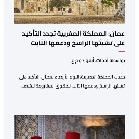
عمان: المملكة المغربية تجدد التأكيد
على تشبثها الراسخ ودعمها الثابت
للحقوق المشروعة للشعب الفلسطيني
الشقيق
بواسطة أحداث. أنفو / و م ع
جددت المملكة المغربية، اليوم الأربعاء بعمان، التأكيد على
تشبثها الراسخ ودعمها الثابت للحقوق المشروعة للشعب
الفلسطيني الشقيق في نيل حريته وإقامة دولته المستقلة
على حدود الرابع من يونيو 1967 وعاصمتها القدس
الشريف، واقتناعها بفضائل الحوار والتفاوض كسبيل وحيد
لحل الصراع الفلسطيني- الإسرائيلي، بعيدا عن أعمال العنف
والتطرف والتصرفات أحادية الجانب، وكذا انخراطها التام في