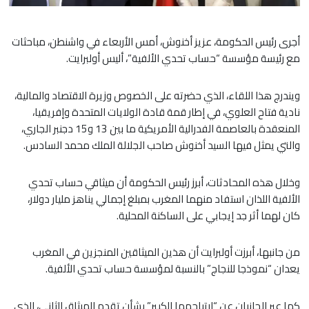
أجرى رئيس الحكومة، عزيز أخنوش، أمس الأربعاء في واشنطن، مباحثات
مع رئيسة مؤسسة “حساب تحدي الألفية”، أليس أولبرايت.
ويندرج هذا اللقاء، الذي حضرته على الخصوص وزيرة الاقتصاد والمالية،
نادية فتاح العلوي، في إطار قمة قادة الولايات المتحدة وإفريقيا،
المنعقدة بالعاصمة الفدرالية الأمريكية ما بين 13 و15 دجنبر الجاري،
والتي يمثل فيها السيد أخنوش صاحب الجلالة الملك محمد السادس.
وخلال هذه المحادثات، أبرز رئيس الحكومة أن ميثاقي حساب تحدي
الألفية اللذان استفاد منهما المغرب بمبلغ إجمالي يناهز مليار دولار،
كان لهما أثر جد إيجابي على الساكنة المحلية.
من جانبها، أبرزت أولبرايت أن هذين الميثاقين المنجزين في المغرب
يعدان “نموذجا للنجاج” بالنسبة لمؤسسة حساب تحدي الألفية.
كما عبر الجانبان عن “ارتياحهما الكبير” بشأن تقدم الميثاق الثاني، الذي