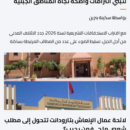
لتبني التزامات واضحة تجاه المناطق الجبلية
بواسطة سكينة بنزين
مع اقتراب الاستحقاقات التشريعية لسنة 2026، جدد الائتلاف المدني
من أجل الجبل، تسليط الضوء على عدد من المطالب المرتبطة بساكنة
المناطق الجبلية. وفي هذا السياق، أطلق الائتلاف مذكرة مطلبية، دعا
فيها الأحزاب السياسية، إلى ادراج 10 التزامات ضمن برامجها الانتخابية
المنتظرة، في إطار تعاقد سياسي مع المناطق الجبلية والانتقال من
الوعود الانتخابية إلى التزامات عملية […]
لائحة عمال الإنعاش بتارودانت تتحول إلى مطلب
شعبي ملح.. فمن يجيب؟.