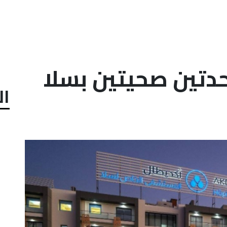
دتين صحيتين بسلا
ال