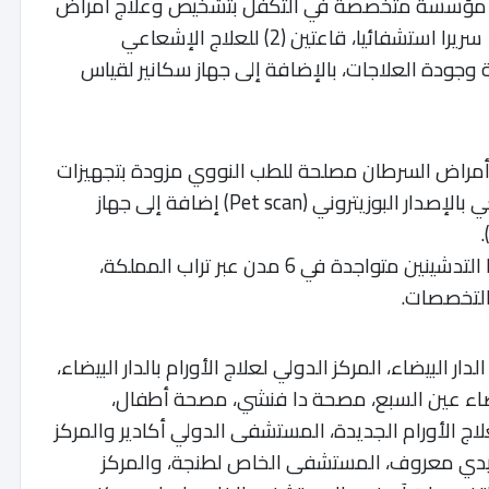
وهو مؤسسة متخصصة في التكفل بتشخيص وعلاج أمراض
السرطان،فيضم 19 أريكة للعلاج الكيماوي، 12 سريرا استشفائيا، قاعتين (2) للعلاج الإشعاعي
 وجودة العلاجات، بالإضافة إلى جهاز سكانير لقياس
 أمراض السرطان مصلحة للطب النووي مزودة بتجهيزات
التصوير المقطعي بالإصدار البوزيتروني (Pet scan) إضافة إلى جهاز
للإشارة، أصبحت مجموعة “أكديطال” بعد هذا التدشينين متواجدة في 6 مدن عبر تراب المملكة،
البيضاء، المركز الدولي لعلاج الأورام بالدار البيضاء،
اء عين السبع، مصحة دا فنشي، مصحة أطفال،
ج الأورام الجديدة، المستشفى الدولي أكادير والمركز
ا سيدي معروف، المستشفى الخاص لطنجة، والمركز