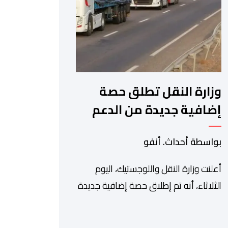
اقتصادية غير مسبوقة نتيجة الارتفاع
المستمر في كلفة العملية النقلية، حيث
[…]
وزارة النقل تطلق حصة
إضافية جديدة من الدعم
الاستثنائي المباشر
بواسطة أحداث. أنفو
لمهنيي النقل الطرقي
للأشخاص والبضائع
أعلنت وزارة النقل واللوجستيك، اليوم
الثلاثاء، أنه تم إطلاق حصة إضافية جديدة
من الدعم الاستثنائي المباشر لمهنيي
النقل الطرقي للأشخاص والبضائع، تغطي