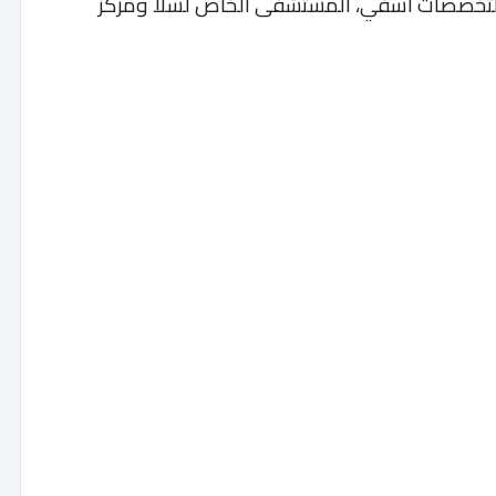
ة التخصصات آسفي، المستشفى الخاص لسلا ومركز