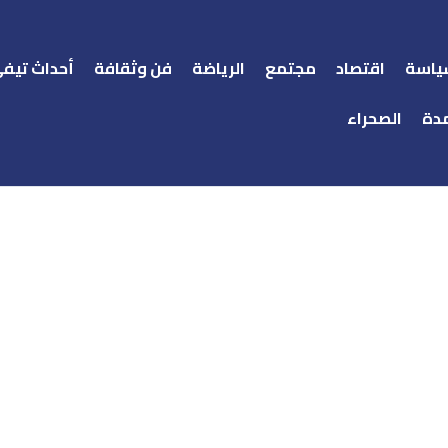
ياسة
اقتصاد
مجتمع
الرياضة
فن وثقافة
أحداث تيف
دة
الصحراء