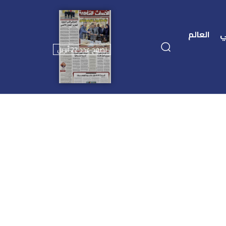
ي
العالم
تصفح عدد 22 أبريل