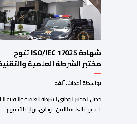
شهادة ISO/IEC 17025 تتوج
مختبر الشرطة العلمية والتقنية
للأمن الوطني في مختلف الخبرا
بواسطة أحداث. أنفو
الجنائية
حصل المختبر الوطني للشرطة العلمية والتقنية التا
للمديرية العامة للأمن الوطني، نهاية الأسبوع
المنصرم، على شهادة الاعتماد والمطابقة والجو
بالمعيار الدولي “ISO/CEI 17025″، وذلك في