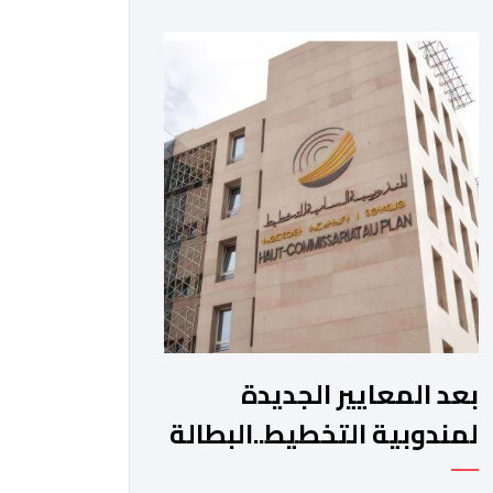
الفترة الممتدة من 16 إلى 31 يوليوز
2026. وأوضحت الوزارة، في بلاغ، أنه “في
إطار الإجراءات المواكبة المتخذة من لدن
الحكومة لفائدة مهنيي قطاع النقل
الطرقي ببلادنا، الرامية إلى الحد من آثار
استمرارية […]
بعد المعايير الجديدة
لمندوبية التخطيط..البطالة
تنخفض إلى 9.5 في المائة