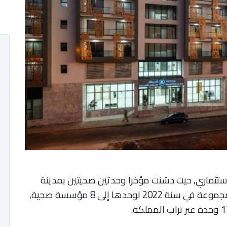
ستثماري, حيث دشنت مؤخرا وحدتين صحيتين بمدينة
سلا، ليصل بذلك عدد الوحدات التي افتتحت المجموعة في سنة 2022 لوحدها إلى 8 مؤسسة صحية,