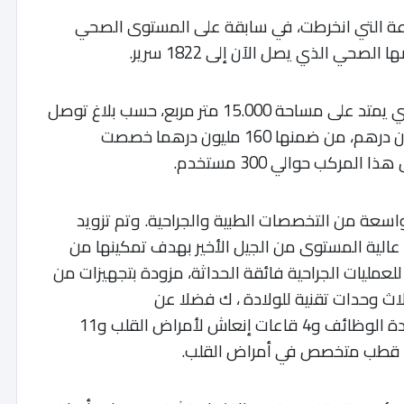
وعة التي انخرطت، في سابقة على المستوى الصحي
صحي الذي يصل الآن إلى 1822 سرير.
وتطلب إنجاز هذا المركب الصحي الجديد، والذي يمتد على مساحة 15.000 متر مربع، حسب بلاغ توصل
به موقع “أحداث أنفو”،استثمارا ناهز 325 مليون درهم، من ضمنها 160 مليون درهما خصصت
مركب حوالي 300 مستخدم.
ة من التخصصات الطبية والجراحية. وتم تزويد
لية المستوى من الجيل الأخير بهدف تمكينها من
أنواع الأمراض, فيما يضم 12 قاعة للعمليات الجراحية فائقة الحداثة، مزودة بتجهيزات من
ثلاث وحدات تقنية للولادة ، ك فضلا عن
قطبٍ كبير للإنعاش مع 9 قاعات إنعاش متعددة الوظائف و4 قاعات إنعاش لأمراض القلب و11
نب قطب متخصص في أمراض القلب.