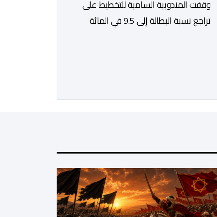
وقفت المندوبية السامية للتخطيط على
تراجع نسبة البطالة إلى 9.5 في المائة
خلال الفصل الثاني من سنة 2026، مقابل
13 في المائة مع متم سنة 2025. لكن
قبل الدخول في تفاصيل التقرير الأخير
للمندوبية السامية للتخطيط، حول سوق
الشغل، يتعين التذكير بأن هذه الأخيرة،
غيرت منهجيتها في احتساب البطالة،
معتمدة جيلا جديدا من البحوث فيما […]