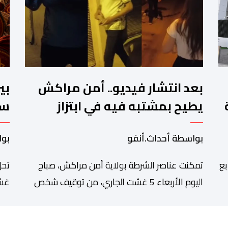
بعد انتشار فيديو.. أمن مراكش
بي
يطيح بمشتبه فيه في ابتزاز
سب
ت
سائحين
ال
بواسطة أحداث.أنفو
بوا
بع
تمكنت عناصر الشرطة بولاية أمن مراكش، صباح
تحل
اليوم الأربعاء 5 غشت الجاري، من توقيف شخص
غشت
دة
يشتبه في تورطه في قضية تتعلق بالابتزاز وممارسة
شاه
الإرشاد السياحي بدون رخصة. وكان المشتبه فيه قد
للم