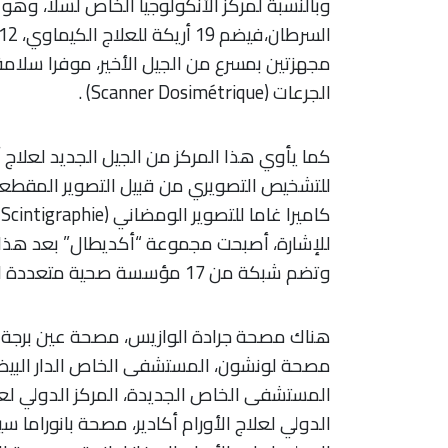
وبالنسبة لمركز الأنكولوجيا الخاص لسلا، 
مجهزتين بمسرع من الجيل الأخير، موفرا سلامة
الجرعات (Scanner Dosimétrique) .
كما يأوي هذا المركز من الجيل الجديد لعلاج
للتشخيص التصويري من قبيل
كاميرا غاما للتصوير الومضاني (Scintigraphie).
وتضم شبكة من 17 مؤسسة صحية متعددة التخصصات.
هناك مصحة جرادة الوازيس، مصحة عين برجة الدار 
مصحة لونشون، المستشفى الخاص الدار البيض
المستشفى الخاص الجديدة، المركز الدولي لعلا
الدولي لعلاج الأورام أكادير، مصحة بانورام