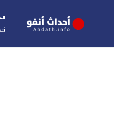
الس
أعم