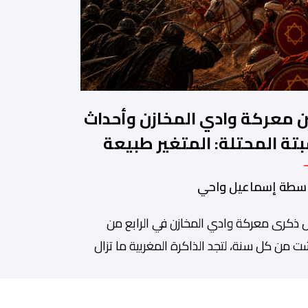
ن معركة وادي المخازن وأحداث
تة المحتلة: المتغير طبيعة
حرب والثابت جدار الصد الوطني
سطة إسماعيل واحي
 ذكرى معركة وادي المخازن في الرابع من
 من كل سنة، لتجد الذاكرة المغربية ما تزال
دة على واحدة من أعظم المحطات التاريخية
ملكة، بما كرسته منذ قرون مضت من دروس