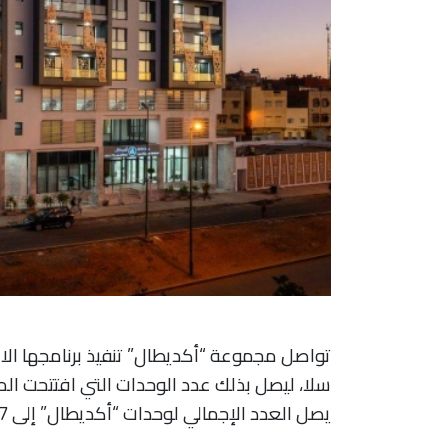
تواصل مجموعة “أكديطال” تنفيذ برنامجها الا
يصل العدد الإجمالي لوحدات “أكديطال” إلى 17 وحدة عبر تراب المملكة.