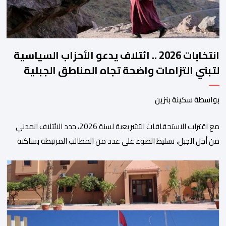
انتخابات 2026 .. ائتلاف يدعو الأحزاب السياسية
لتبني التزامات واضحة تجاه المناطق الجبلية
بواسطة سكينة بنزين
مع اقتراب الاستحقاقات التشريعية لسنة 2026، جدد الائتلاف المدني
من أجل الجبل، تسليط الضوء على عدد من المطالب المرتبطة بساكنة
المناطق الجبلية. وفي هذا السياق، أطلق الائتلاف مذكرة مطلبية، دعا
فيها الأحزاب السياسية، إلى ادراج 10 التزامات ضمن برامجها الانتخابية
المنتظرة، في إطار تعاقد سياسي مع المناطق الجبلية والانتقال من
الوعود الانتخابية إلى التزامات عملية […]