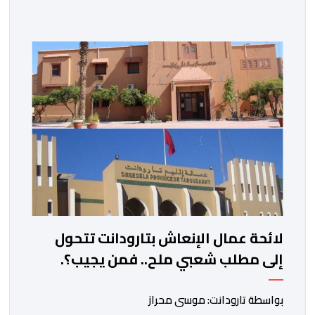
الائتلاف مذكرة مطلبية، دعا فيها الأحزاب السياسية، إلى
ادراج 10 التزامات ضمن برامجها الانتخابية المنتظرة، في إطار
تعاقد سياسي مع المناطق الجبلية والانتقال من الوعود
الانتخابية إلى التزامات عملية […]
لائحة عمال الإنعاش بتارودانت تتحول
إلى مطلب شعبي ملح.. فمن يجيب؟.
بواسطة تارودانت: موسى محراز