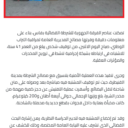
تمكنت عناصر الفرقة الجهوية للشرطة القضائية بفاس، بناء على
معلومات دقيقة وفرتها مصالح المديرية العامة لمراقبة التراب
الوطني، صباح اليوم الاثنين، من توقيف شخص يبلغ من العمر 41 سنة،
للاشتباه في ارتباطه بشبكة إجرامية تنشط في ترويج المخدرات
والمؤثرات العقلية.
وجرى تنفيذ هذه العملية الأمنية بتنسيق مع مصالح الشرطة بمدينة
القنيطرة، حيث تم توقيف المشتبه فيه مباشرة بعد وصوله على متن
شاحنة لنقل البضائع. وأسفرت عملية التفتيش عن حجز كمية مهمة من
مخدر الشيرا، بلغ وزنها الإجمالي حوالي أربعة أطنان و200 كيلوغرام،
كانت مخبأة بعناية داخل فجوات بقطع حديدية محملة بالشاحنة.
وقد تم إخضاع المشتبه فيه لتدبير الحراسة النظرية، رهن إشارة البحث
القضائي الذي تشرف عليه النيابة العامة المختصة، وذلك للكشف عن