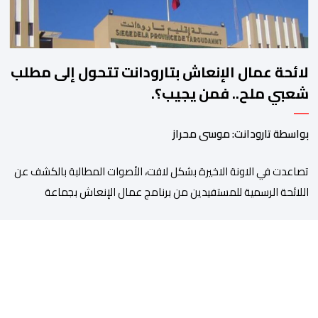
لائحة عمال الإنعاش بتارودانت تتحول إلى مطلب
شعبي ملح.. فمن يجيب؟.
بواسطة تارودانت: موسى محراز
تصاعدت في الاونة الاخيرة بشكل لافت، الأصوات المطالبة بالكشف عن
اللائحة الرسمية للمستفيدين من برنامج عمال الإنعاش بجماعة
تارودانت، بعد أن تحول الملف إلى واحد من أكثر المواضيع إثارة للنقاش
داخل المدينة وعلى منصات التواصل الاجتماعي، وسط دعوات متزايدة
إلى اعتماد مبدأ الشفافية وربط المسؤولية بالمحاسبة. فبعد خروج عبد
الكبير بن طوطو، ثم شخص اخر […]