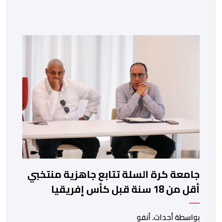
الانتقالات الصيفية الحالية. ​ويمتد العقد الذي يربط الدحماني
بالنسور لعدة سنوات حتى عام 2030، حيث يعول عليه
الطاقم التقني للرجاء لتقديم الإضافة المرجوة في
المسابقات المحلية والقارية المقبلة. ​وجاء هذا التعاقد بعد
أداء لافت قدمه اللاعب برفقة اتحاد […]
جامعة كرة السلة تتابع جاهزية منتخبي
أقل من 18 سنة قبل كأس إفريقيا
بواسطة أحداث. أنفو