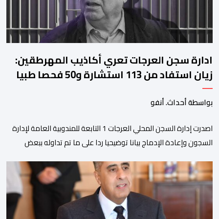
ادارة سجن العرجات تعري أكاذيب المهرطقين:
زيان استفاد من 113 استشارة و50 فحصا طبيا
بواسطة أحداث. أنفو
اصدرت إدارة السجن المحلي العرجات 1 التابعة للمندوبية العامة لإدارة
السجون وإعادة الإدماج بيانا توضيحيا ردا على ما تم تداوله ببعض
الجرائد والمواقع الالكترونية بخصوص الوضعية الصحية للسجين محمد
زيان، المعتقل بالمؤسسة ذاتها، وذلك لتنوير الرأي العام بالحقائق
والمعطيات الدقيقة.واوضحت إدارة المؤسسة السجنية أن المعني
بالأمر يستفيد منذ إيداعه من تتبع طبي منتظم ومستمر وفقا […]