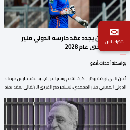
✉
نهضة بركان يجدد عقد حارسه الدولي منير
شترك الآن
المحمدي حتى عام 2028
بواسطة أحداث.أنفو
​أعلن نادي نهضة بركان لكرة القدم رسميا عن تجديد عقد حارس مرماه
الدولي المغربي منير المحمدي، ليستمر مع الفريق البرتقالي بعقد يمتد
حتى صيف عام 2028. ​وجاء هذا الإعلان عبر الحسابات الرسمية للنادي
على منصات التواصل الاجتماعي، مصحوبا بعبارة “الرحلة مستمرة”، في
إشارة إلى رغبة الإدارة في الحفاظ على ركائز الفريق والتعزيز من
استقراره الفني […]