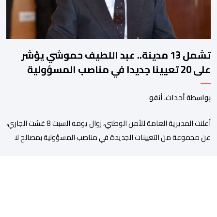
تشمل 13 مدينة.. عبد اللطيف حموشي يؤشر
على 20 تعيينا جديدا في مناصب المسؤولية
بمصالح الأمن الوطني
بواسطة أحداث. أنفو
أعلنت المديرية العامة للأمن الوطني، زوال يومه السبت 8 غشت الجاري،
عن مجموعة من التعيينات الجديدة في مناصب المسؤولية بمصالح لا
ممركزة للأمن الوطني بمدن الناظور ومراكش وأكادير وتيكيوين
والعروي وأسفي ووجدة والعيون والدار البيضاء وبني ملال وابن جرير
وطنجة وأصيلة، وذلك في إطار دينامية داخلية تهدف لضخ دماء جديدة
والاستعانة بكفاءات أمنية شابة ومتمرسة، […]