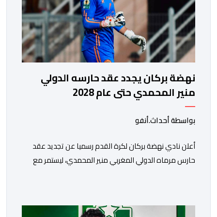
نهضة بركان يجدد عقد حارسه الدولي
منير المحمدي حتى عام 2028
بواسطة أحداث.أنفو
​أعلن نادي نهضة بركان لكرة القدم رسميا عن تجديد عقد
حارس مرماه الدولي المغربي منير المحمدي، ليستمر مع
الفريق البرتقالي بعقد يمتد حتى صيف عام 2028. ​وجاء هذا
الإعلان عبر الحسابات الرسمية للنادي على منصات التواصل
الاجتماعي، مصحوبا بعبارة “الرحلة مستمرة”، في إشارة إلى
رغبة الإدارة في الحفاظ على ركائز الفريق والتعزيز من