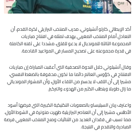
أكد الإيطالي كارلو أنشيلوتي، مدرب المنتخب البرازيلي لكرة القدم، أن
التعادل أمام المنتخب المغربي بهدف لمثله في افتتاح مباريات
المجموعة الثالثة للمونديال لا يدعو للقلق، مشددا على ثقته الكاملة
في قدرة مجموعته على تصحيح المسار في المواعيد القادمة.
​وقال أنشيلوتي خلال الندوة الصحفية التي أعقبت المباراة إن مباريات
الافتتاح في كؤوس العالم دائما ما تكون محفوفة بالضغط النفسي،
مشيرا إلى أن اللقب لا يحسم من اللقاء الأول، وأن المشوار المونديالي
ما زال طويلا ويتطلب الكثير من الهدوء والتركيز.
​واعترف ربان السيليساو بالصعوبات التكتيكية الكبيرة التي فرضها أسود
الأطلس، مشيرا إلى أن العناصر البرازيلية ظهرت متوترة في الشوط الأول،
مما تسبب في فقدان العديد من الثنائيات ومنح المنتخب المغربي فرصة
المبادرة والتقدم في النتيجة.