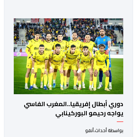
والجيش الملكي في مواجهات مرتقبة أمام أندية غرب
ووسط القارة. ​وسيكون نادي الرجاء الرياضي على موعد مع
مواجهة المتأهل من المباراة التي تجمع بين إيل كانيمي
واريورز النيجيري ونادي أوديب ممثل […]
دوري أبطال إفريقيا..المغرب الفاسي
يواجه رحيمو البوركينابي
بواسطة أحداث.أنفو