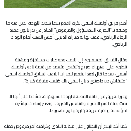
أصدر فريق أولمبيك آسفي لكرة القدم بلاغا شديد اللهجة، يدين فيه ما
وصفه بـ “التصرف اللامسؤول والمرفوض” الصادر عن بدر بانون عميد
الرجاء الرياضي،، عقب نهاية مباراة الديربي أمس السبت أمام الوداد
الرياضي.
​وقال الفريق المسفيوي إن اللاعب وجه عبارات مستفزة ومشينة
تنطوي على استهزاء صريح وتنقيص متعمد من قيمة نادي أولمبيك
آسفي، بعدما قال لعبد الغفور لاميرات اللاعب السابق لأولمبيك آسفي
“متبقاش دير داكشي ديال آسفي راك كتلعب ففرقة كبيرة”.
​وعبر الفريق عن إدانته المطلقة لهذه السلوكيات، مشددا على أنها لا
تمت بصلة لقيم الاحترام والتنافس الشريف، وتعتبر إساءة مباشرة
لمؤسسة رياضية عريقة بتاريخها وجماهيرها.
​كما أكد البلاغ أن التطاول على مكانة النادي وكرامته أمر مرفوض جملة