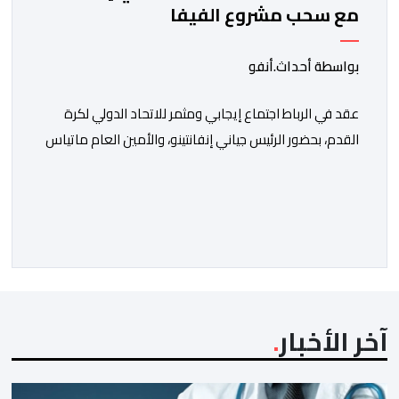
مع سحب مشروع الفيفا
بواسطة أحداث.أنفو
عقد في الرباط اجتماع إيجابي ومثمر للاتحاد الدولي لكرة
القدم، بحضور الرئيس جياني إنفانتينو، والأمين العام ماتياس
غرافستروم، وأعضاء مجلس إدارة الفيفا، لمناقشة التطورات
الأخيرة وضمان تطوير آليات العمل الداخلي. ​وشهد اللقاء
تجديد الثقة المتبادلة بين القيادة التنفيذية للاتحاد، حيث أكد
المجتمعون دعمهم الكامل للرئيس إنفانتينو باعتباره
المسؤول الوحيد المباشر والمنتخب من قِبل 211 اتحادا […]
آخر الأخبار