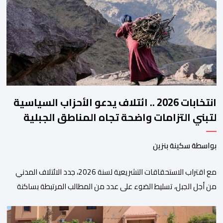
هذه المنصة، التي تم إطلاقها في إطار استراتيجيتها الرامية إلى التحديث
والتحول الرقمي، تشكل خطوة مهمة في […]
انتخابات 2026 .. ائتلاف يدعو الأحزاب السياسية
لتبني التزامات واضحة تجاه المناطق الجبلية
بواسطة سكينة بنزين
مع اقتراب الاستحقاقات التشريعية لسنة 2026، جدد الائتلاف المدني
من أجل الجبل، تسليط الضوء على عدد من المطالب المرتبطة بساكنة
المناطق الجبلية. وفي هذا السياق، أطلق الائتلاف مذكرة مطلبية، دعا
فيها الأحزاب السياسية، إلى ادراج 10 التزامات ضمن برامجها الانتخابية