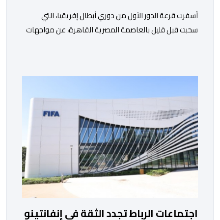
أسفرت قرعة الدور الأول من دوري أبطال إفريقيا، التي
سحبت قبل قليل بالعاصمة المصرية القاهرة، عن مواجهات
متوازنة لممثلي كرة القدم المغربية، نهضة بركان والمغرب
الفاسي، في مستهل مشوارهما القاري. ​وسيكون نادي
نهضة بركان على موعد في هذا الدور مع الفائز من المباراة
التي تجمع بين ستار سبورت السييراليوني ونادي المدينة
الغامبي، حيث يطمح الفريق […]
اجتماعات الرباط تجدد الثقة في إنفانتينو