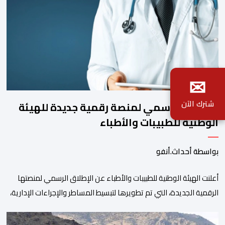
✉
شترك الآن
الإطلاق الرسمي لمنصة رقمية جديدة للهيئة
الوطنية للطبيبات والأطباء
بواسطة أحداث.أنفو
أعلنت الهيئة الوطنية للطبيبات والأطباء عن الإطلاق الرسمي لمنصتها
الرقمية الجديدة، التي تم تطويرها لتبسيط المساطر والإجراءات الإدارية،
وتحسين جودة الخدمات المقدمة للأطباء، وتعزيز التواصل بين الأطباء
والمجالس الجهوية للهيئة إلى جانب الهيئة الوطنية. وذكر بلاغ للهيئة أن