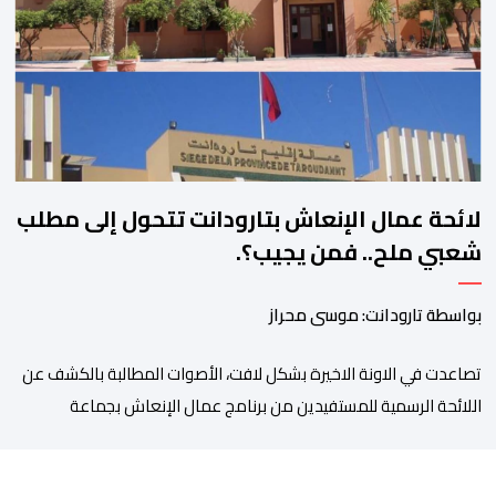
المنتظرة، في إطار تعاقد سياسي مع المناطق الجبلية والانتقال من
الوعود الانتخابية إلى التزامات عملية […]
لائحة عمال الإنعاش بتارودانت تتحول إلى مطلب
شعبي ملح.. فمن يجيب؟.
بواسطة تارودانت: موسى محراز
تصاعدت في الاونة الاخيرة بشكل لافت، الأصوات المطالبة بالكشف عن
اللائحة الرسمية للمستفيدين من برنامج عمال الإنعاش بجماعة
تارودانت، بعد أن تحول الملف إلى واحد من أكثر المواضيع إثارة للنقاش
داخل المدينة وعلى منصات التواصل الاجتماعي، وسط دعوات متزايدة