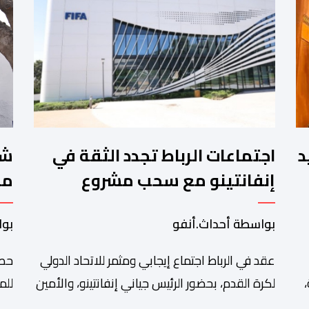
.تقييد
اجتماعات الرباط تجدد الثقة في
إنفانتينو مع سحب مشروع
مخ
الفيفا
لل
بواسطة أحداث.أنفو
بوا
ال
عقد في الرباط اجتماع إيجابي ومثمر للاتحاد الدولي
حصل
لكرة القدم، بحضور الرئيس جياني إنفانتينو، والأمين
للم
العام ماتياس غرافستروم، وأعضاء مجلس إدارة
الم