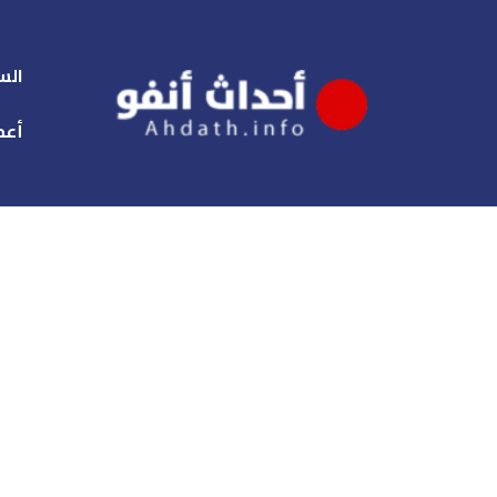
الس
أعم