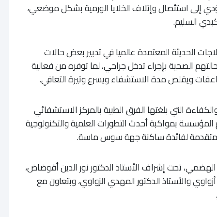
 تؤدي إلى استئصال وإتلاف الخلايا الورمية بشكل موضعي،
بدي السليم.
علاجات الحديثة المعتمدة عالميا في تدبير بعض حالات
لتهم الصحية بإجراء تدخل جراحي، لما توفره من فعالية
اعفات ويقلص مدة الاستشفاء ويسرع وتيرة التعافي.
لكفاءة التي بلغتها الفرق الطبية بالمركز الاستشفائي
 المؤسسة بمواكبة أحدث التطورات العلمية والتكنولوجية
 المتقدمة لفائدة ساكنة جهة سوس ماسة.
الهضمي، تحت إشراف الأستاذ الدكتور نور الدين أقوضاض،
أزواوي والأستاذ الدكتور المهدي الزواوي، وبتعاون مع