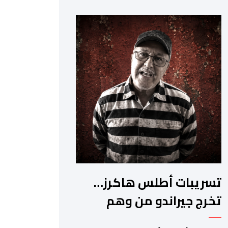
بدون رخصة. وكان المشتبه فيه قد عرّض
سائحين أجنبيين للابتزاز بالمدينة العتيقة
بمراكش، وطالبهما بمبلغ مالي غير
مستحق بدعوى ممارسة نشاط مرتبط
بالإرشاد السياحي بدون رخصة، وهي
الأفعال الإجرامية التي […]
تسريبات أطلس هاكرز…
تخرج جيراندو من وهم
النضال إلى مستنقع