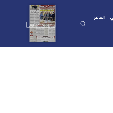
ي
العالم
تصفح عدد 22 أبريل