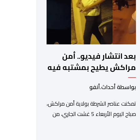
والمخدرات والمواد السمومية.وكانت
المنظمة الأمريكية للاعتماد والتقييس
″The ANSI National Accreditation
Board″، المختصة […]
بعد انتشار فيديو.. أمن
مراكش يطيح بمشتبه فيه
في ابتزاز سائحين
بواسطة أحداث.أنفو
تمكنت عناصر الشرطة بولاية أمن مراكش،
صباح اليوم الأربعاء 5 غشت الجاري، من
توقيف شخص يشتبه في تورطه في قضية
تتعلق بالابتزاز وممارسة الإرشاد السياحي