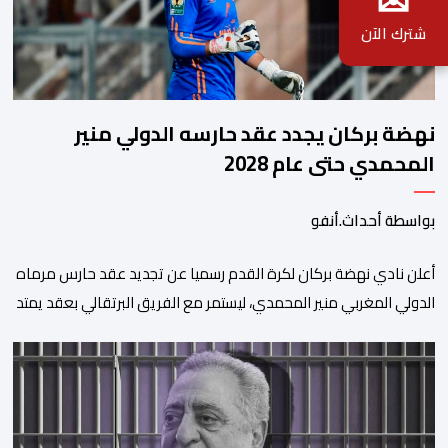
✉
شترك الآن
نهضة بركان يجدد عقد حارسه الدولي منير
المحمدي حتى عام 2028
بواسطة أحداث.أنفو
​أعلن نادي نهضة بركان لكرة القدم رسميا عن تجديد عقد حارس مرماه
الدولي المغربي منير المحمدي، ليستمر مع الفريق البرتقالي بعقد يمتد
حتى صيف عام 2028. ​وجاء هذا الإعلان عبر الحسابات الرسمية للنادي
على منصات التواصل الاجتماعي، مصحوبا بعبارة “الرحلة مستمرة”، في
إشارة إلى رغبة الإدارة في الحفاظ على ركائز الفريق والتعزيز من
استقراره الفني […]