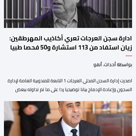
ادارة سجن العرجات تعري أكاذيب المهرطقين:
زيان استفاد من 113 استشارة و50 فحصا طبيا
بواسطة أحداث. أنفو
اصدرت إدارة السجن المحلي العرجات 1 التابعة للمندوبية العامة لإدارة
السجون وإعادة الإدماج بيانا توضيحيا ردا على ما تم تداوله ببعض
الجرائد والمواقع الالكترونية بخصوص الوضعية الصحية للسجين محمد
زيان، المعتقل بالمؤسسة ذاتها، وذلك لتنوير الرأي العام بالحقائق
والمعطيات الدقيقة.واوضحت إدارة المؤسسة السجنية أن المعني
بالأمر يستفيد منذ إيداعه من تتبع طبي منتظم ومستمر وفقا […]