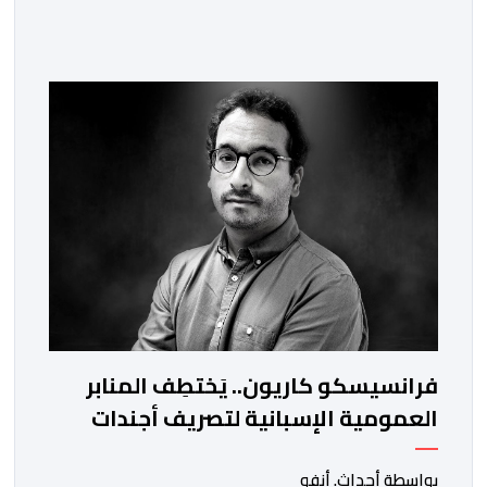
مناصب المسؤولية بمصالح لا ممركزة للأمن الوطني بمدن
الناظور ومراكش وأكادير وتيكيوين والعروي وأسفي ووجدة
والعيون والدار البيضاء وبني ملال وابن جرير وطنجة وأصيلة،
وذلك في إطار دينامية داخلية تهدف لضخ دماء جديدة
والاستعانة بكفاءات أمنية شابة ومتمرسة، […]
فرانسيسكو كاريون.. يَختطِف المنابر
العمومية الإسبانية لتصريف أجندات
معادية للمغرب
بواسطة أحداث. أنفو