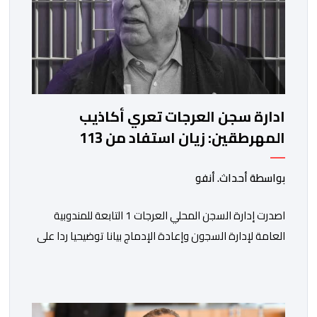
ادارة سجن العرجات تعري أكاذيب
المهرطقين: زيان استفاد من 113
استشارة و50 فحصا طبيا
بواسطة أحداث. أنفو
اصدرت إدارة السجن المحلي العرجات 1 التابعة للمندوبية
العامة لإدارة السجون وإعادة الإدماج بيانا توضيحيا ردا على
ما تم تداوله ببعض الجرائد والمواقع الالكترونية بخصوص
الوضعية الصحية للسجين محمد زيان، المعتقل بالمؤسسة
ذاتها، وذلك لتنوير الرأي العام بالحقائق والمعطيات