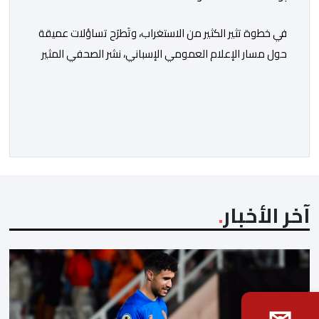
في خطوة تثير الكثير من الاستغراب، وتَطرَح تساؤلات عميقة
حول مسار الإعلام العمومي الإسباني، نشر الصحفي المثير
للجدل فرانسيسكو كاريون مقالاً مطولاً ومتحيزاً على بوابة
مؤسسة الإذاعة والتلفزيون الإسبانية العمومية (RTVE).
المقال الذي حَمَل عنواناً مليئاً بالإيحاءات السلبية: “المغرب،
بين غياب محمد السادس، شائعات الانتقال والاضطرابات
الاجتماعية”، يُمثِّل خروجاً غير مألوف عن الخط التحريري
المعتاد […]
آخر الأخبار