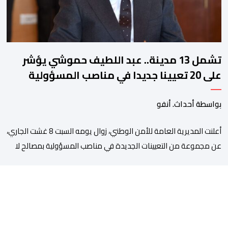
تشمل 13 مدينة.. عبد اللطيف حموشي يؤشر
على 20 تعيينا جديدا في مناصب المسؤولية
بمصالح الأمن الوطني
بواسطة أحداث. أنفو
أعلنت المديرية العامة للأمن الوطني، زوال يومه السبت 8 غشت الجاري،
عن مجموعة من التعيينات الجديدة في مناصب المسؤولية بمصالح لا
ممركزة للأمن الوطني بمدن الناظور ومراكش وأكادير وتيكيوين
والعروي وأسفي ووجدة والعيون والدار البيضاء وبني ملال وابن جرير
وطنجة وأصيلة، وذلك في إطار دينامية داخلية تهدف لضخ دماء جديدة
والاستعانة بكفاءات أمنية شابة ومتمرسة، […]