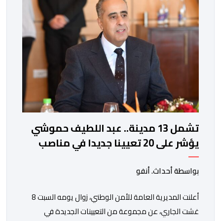
الدقيقة.واوضحت إدارة المؤسسة السجنية أن المعني بالأمر
يستفيد منذ إيداعه من تتبع طبي منتظم ومستمر وفقا […]
تشمل 13 مدينة.. عبد اللطيف حموشي
يؤشر على 20 تعيينا جديدا في مناصب
المسؤولية بمصالح الأمن الوطني
بواسطة أحداث. أنفو
أعلنت المديرية العامة للأمن الوطني، زوال يومه السبت 8
غشت الجاري، عن مجموعة من التعيينات الجديدة في