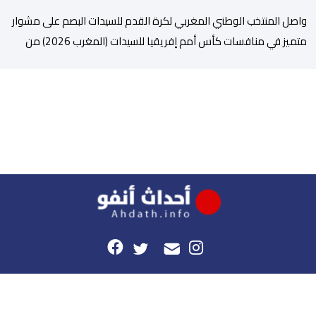
واصل المنتخب الوطني المغربي لكرة القدم للسيدات البصم على مشوار
متميز في منافسات كأس أمم إفريقيا للسيدات (المغرب 2026) من
خلال عبوره إلى المربع الذهبي ، عقب فوزه على نظيره الجنوب إفريقي
بهدفين لواحد، في المباراة التي جمعتهما، مساء اليوم السبت على
أرضية ملعب مولاي الحسن بالرباط، برسم الدور ربع النهائي، ليضمن بذلك
رسميا مشاركته […]
هذا الموقع
راسلونا