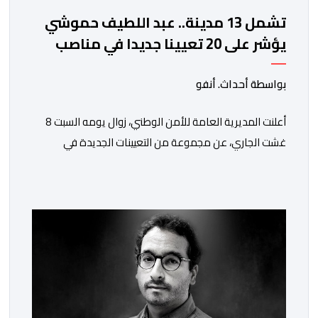
تشمل 13 مدينة.. عبد اللطيف حموشي
يؤشر على 20 تعيينا جديدا في مناصب
المسؤولية بمصالح الأمن الوطني
بواسطة أحداث. أنفو
أعلنت المديرية العامة للأمن الوطني، زوال يومه السبت 8
غشت الجاري، عن مجموعة من التعيينات الجديدة في
مناصب المسؤولية بمصالح لا ممركزة للأمن الوطني بمدن
الناظور ومراكش وأكادير وتيكيوين والعروي وأسفي ووجدة
والعيون والدار البيضاء وبني ملال وابن جرير وطنجة وأصيلة،
وذلك في إطار دينامية داخلية تهدف لضخ دماء جديدة
والاستعانة بكفاءات أمنية شابة ومتمرسة، […]