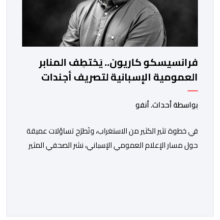
فرانسيسكو كاريون.. يَختطِف المنابر
العمومية الإسبانية لتصريف أجندات
معادية للمغرب
بواسطة أحداث. أنفو
في خطوة تثير الكثير من الاستغراب، وتَطرَح تساؤلات عميقة
حول مسار الإعلام العمومي الإسباني، نشر الصحفي المثير
للجدل فرانسيسكو كاريون مقالاً مطولاً ومتحيزاً على بوابة
مؤسسة الإذاعة والتلفزيون الإسبانية العمومية (RTVE).
المقال الذي حَمَل عنواناً مليئاً بالإيحاءات السلبية: “المغرب،
بين غياب محمد السادس، شائعات الانتقال والاضطرابات
الاجتماعية”، يُمثِّل خروجاً غير مألوف عن الخط التحريري