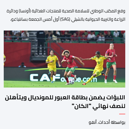
وقع المكتب الوطني للسلامة الصحية للمنتجات الغذائية (أونسا) ودائرة
الزراعة والتربية الحيوانية بالشيلي (SAG) أول أمس الجمعة بسانتياغو،
بروتوكولا للتعاون في مجال الحجر الصحي وحماية الصحة النباتية،
والصحة الحيوانية. وسيمكن هذا البروتوكول الذي تم توقيعه بحضور
مسؤولين عن السلطات الشيلية، وممثلين عن القطاع الخاص ومن
أوساط التصدير، من مواءمة الإجراءات الصحية، والصحية النباتية المطبقة
على […]
اللبؤات يضمن بطاقة العبور للمونديال ويتأهلن
لنصف نهائي "الكان"
بواسطة أحداث. أنفو