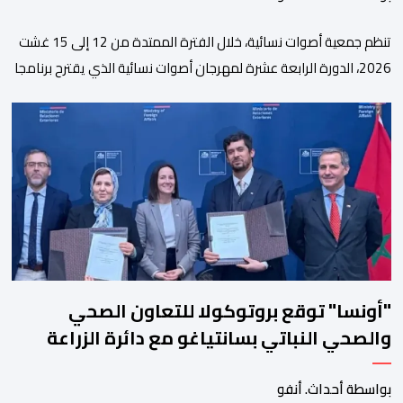
تنظم جمعية أصوات نسائية، خلال الفترة الممتدة من 12 إلى 15 غشت
2026، الدورة الرابعة عشرة لمهرجان أصوات نسائية الذي يقترح برنامجا
متنوعا يجمع بين الإبداع الفني والسهرات المجانية والمبادرات
الاجتماعية والتضامنية والإنسانية. ووفق بلاغ للمنظمين، تقترح هذه
الدورة، التي تنظم تحت الرعاية السامية لصاحب الجلالة الملك محمد
السادس، تحت شعار “سيدات البحر الأبيض المتوسط، […]
"أونسا" توقع بروتوكولا للتعاون الصحي
والصحي النباتي بسانتياغو مع دائرة الزراعة
وتربية المواشي
بواسطة أحداث. أنفو