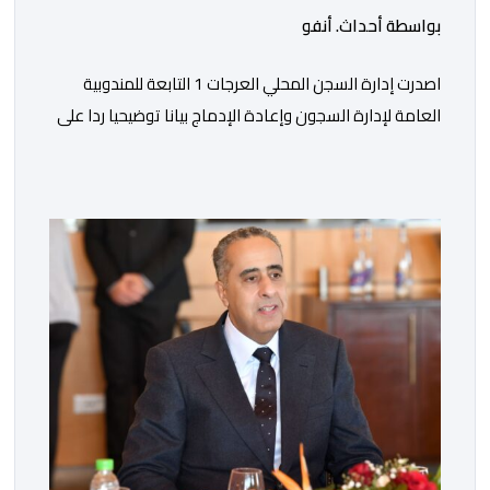
بواسطة أحداث. أنفو
اصدرت إدارة السجن المحلي العرجات 1 التابعة للمندوبية
العامة لإدارة السجون وإعادة الإدماج بيانا توضيحيا ردا على
ما تم تداوله ببعض الجرائد والمواقع الالكترونية بخصوص
الوضعية الصحية للسجين محمد زيان، المعتقل بالمؤسسة
ذاتها، وذلك لتنوير الرأي العام بالحقائق والمعطيات
الدقيقة.واوضحت إدارة المؤسسة السجنية أن المعني بالأمر
يستفيد منذ إيداعه من تتبع طبي منتظم ومستمر وفقا […]