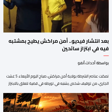
والمخدرات والمواد السمومية.وكانت المنظمة الأمريكية للاعتماد
والتقييس ″The ANSI National Accreditation Board″، المختصة […]
بعد انتشار فيديو.. أمن مراكش يطيح بمشتبه
فيه في ابتزاز سائحين
بواسطة أحداث.أنفو
تمكنت عناصر الشرطة بولاية أمن مراكش، صباح اليوم الأربعاء 5 غشت
الجاري، من توقيف شخص يشتبه في تورطه في قضية تتعلق بالابتزاز
وممارسة الإرشاد السياحي بدون رخصة. وكان المشتبه فيه قد عرّض
سائحين أجنبيين للابتزاز بالمدينة العتيقة بمراكش، وطالبهما بمبلغ مالي
غير مستحق بدعوى ممارسة نشاط مرتبط بالإرشاد السياحي بدون