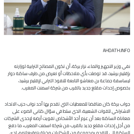
AHDATH.INFO
نفي وزير التجهيز والماء، نزار بركة، أن تكون المصالح الترابية لوزارته
بإقليم برشيد، قد توصلت بأي ملاحظات أو تعرض من طرف ساكنة دوار
ليساسفة جماعة بن معاشو التابعة للنفوذ الترابي لإقليم برشيد،
بخصوص إحداث مقلع جديد بالقرب من شركة اسمنت المغرب.
جواب بركة كان مناقضا للمعطيات التي تقدم بها أحد نواب حزب الاتحاد
الاشتراكي للقوات الشعبية، الذي سلط في سؤال كتابي الضوء على
معاناة الساكنة بعد أن عزم أحد الأشخاص تفويت أرضه لإحدى الشركات
من أجل إحداث مقلع جديد بالقرب من شركة اسمنت المغرب، ما دفع
الساكنة إلى التقدم بمجموعة من الشكايات مذيلة بتوقيعاتهم، لدى