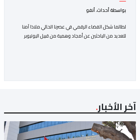
المنظمة
بواسطة أحداث. أنفو
لطالما شكل الفضاء الرقمي في عصرنا الحالي ملاذا آمنا
للعديد من الباحثين عن أمجاد وهمية من قبيل اليوتيوبر
النصاب هشام جيراندو، حيث وفرت له منصات التواصل
الاجتماعي منصة مثالية لارتداء قفازات النظافة وادعاء
محاربة الفساد والدفاع عن حقوق المظلومين. وفي هذا
السياق، برز هذا النصاب في البداية كصانع محتوى افتراضي
يقتات على استعطاف الجماهير ودغدغة […]
آخر الأخبار