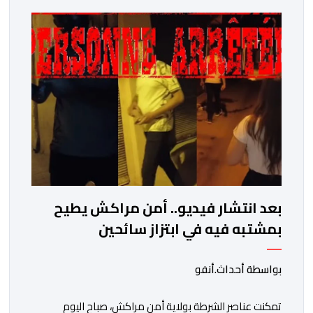
فيها فروع البيولوجيا والكيمياء، وتدقيق وفحص الوثائق،
والحرائق والمتفجرات، وكذا الآثار الرقمية والمخدرات والمواد
السمومية.وكانت المنظمة الأمريكية للاعتماد والتقييس
″The ANSI National Accreditation Board″، المختصة […]
بعد انتشار فيديو.. أمن مراكش يطيح
بمشتبه فيه في ابتزاز سائحين
بواسطة أحداث.أنفو
تمكنت عناصر الشرطة بولاية أمن مراكش، صباح اليوم