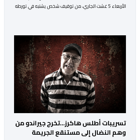
الأربعاء 5 غشت الجاري، من توقيف شخص يشتبه في تورطه
في قضية تتعلق بالابتزاز وممارسة الإرشاد السياحي بدون
رخصة. وكان المشتبه فيه قد عرّض سائحين أجنبيين للابتزاز
بالمدينة العتيقة بمراكش، وطالبهما بمبلغ مالي غير مستحق
بدعوى ممارسة نشاط مرتبط بالإرشاد السياحي بدون رخصة،
وهي الأفعال الإجرامية التي […]
تسريبات أطلس هاكرز…تخرج جيراندو من
وهم النضال إلى مستنقع الجريمة