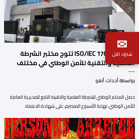
✉
شهادة ISO/IEC 17025 تتوج مختبر الشرطة
شترك الآن
العلمية والتقنية للأمن الوطني في مختلف
الخبرات الجنائية
بواسطة أحداث. أنفو
حصل المختبر الوطني للشرطة العلمية والتقنية التابع للمديرية العامة
للأمن الوطني، نهاية الأسبوع المنصرم، على شهادة الاعتماد
والمطابقة والجودة بالمعيار الدولي “ISO/CEI 17025″، وذلك في
مختلف التخصصات والخبرات الشرعية، بما فيها فروع البيولوجيا والكيمياء،
وتدقيق وفحص الوثائق، والحرائق والمتفجرات، وكذا الآثار الرقمية