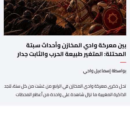
رخصة، وهي الأفعال الإجرامية التي […]
بين معركة وادي المخازن وأحداث سبتة
المحتلة: المتغير طبيعة الحرب والثابت جدار
الصد الوطني
بواسطة إسماعيل واحي
تحل ذكرى معركة وادي المخازن في الرابع من غشت من كل سنة، لتجد
الذاكرة المغربية ما تزال شاهدة على واحدة من أعظم المحطات
التاريخية للمملكة، بما كرسته منذ قرون مضت من دروس استراتيجية لا
تزال حاضرة حتى اليوم، وعلى رأسها أن الطامعين في تدمير المغرب لا
يتحركون إلا عندما يجدون انقساما داخليا يمكن استغلاله. في […]