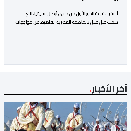
أسفرت قرعة الدور الأول من دوري أبطال إفريقيا، التي
سحبت قبل قليل بالعاصمة المصرية القاهرة، عن مواجهات
متوازنة لممثلي كرة القدم المغربية، نهضة بركان والمغرب
الفاسي، في مستهل مشوارهما القاري. ​وسيكون نادي
نهضة بركان على موعد في هذا الدور مع الفائز من المباراة
التي تجمع بين ستار سبورت السييراليوني ونادي المدينة
الغامبي، حيث يطمح الفريق […]
آخر الأخبار