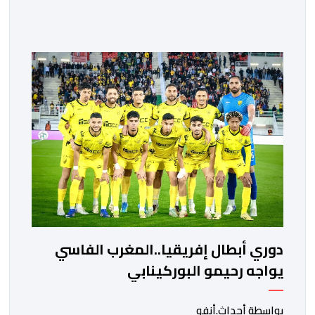
المصرية القاهرة، ممثلي كرة القدم المغربية الرجاء الرياضي
والجيش الملكي في مواجهات مرتقبة أمام أندية غرب
ووسط القارة. ​وسيكون نادي الرجاء الرياضي على موعد مع
مواجهة المتأهل من المباراة التي تجمع بين إيل كانيمي
واريورز النيجيري ونادي أوديب ممثل […]
دوري أبطال إفريقيا..المغرب الفاسي
يواجه رحيمو البوركينابي
بواسطة أحداث.أنفو