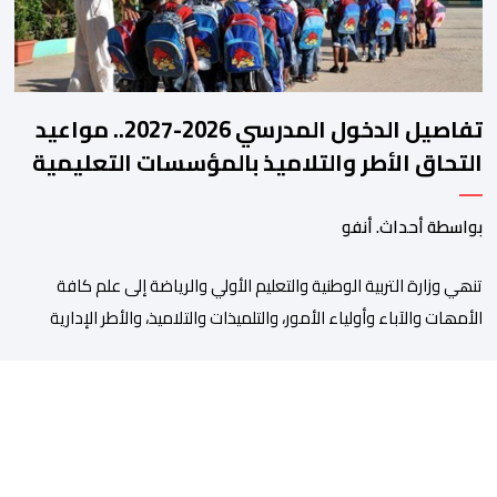
تفاصيل الدخول المدرسي 2026-2027.. مواعيد
التحاق الأطر والتلاميذ بالمؤسسات التعليمية
بواسطة أحداث. أنفو
تنھي وزارة التربیة الوطنیة والتعلیم الأولي والریاضة إلى علم كافة
الأمھات والآباء وأولیاء الأمور، والتلمیذات والتلامیذ، والأطر الإداریة
والتربویة وإلى الرأي العام الوطني، أن الدخول المدرسي لسنة 2026-
2027 سیتم في موعده الرسمي المحدد سلفا طبقا لمقتضیات المقرر
الوزاري رقم 047.26 الصادر بتاریخ 3 یولیوز 2026 بشأن تنظیم السنة
الدراسیة. وأوضحت الوزارة، في بلاغ، أن أطر […]