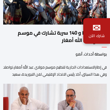
✉
2140 فارسا و 140 سربة تشارك في موسم
شترك الآن
مولاي عبد الله أمغار
بواسطة أحداث. أنفو
في إطارالاستعدادات الجارية لتنظيم موسم مولاي عبد الله أمغار،تواصلت 
وفي هذا السياق، أكد رئيس الاتحاد الإقليمي لفن التبوريدة، سعيد
ولم تخل هذه الدورة من مؤشرات إيجابية على مستوى تنوعالمشاركة، حيث 
وتبرز هذه الأرقام الحجم الكبير الذي باتت تعرفه تظاهرةالتبوريدة خلال 
ومن المرتقب أن تعرف فعاليات الموسم إقبالا جماهيريا
واسعا،في ظل الشغف الكبير الذي يحظى به فن التبوريدة، باعتبارهأحد أبرز م