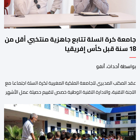
جامعة كرة السلة تتابع جاهزية منتخبي أقل من
18 سنة قبل كأس إفريقيا
بواسطة أحداث. أنفو
عقد المكتب المديري للجامعة الملكية المغربية لكرة السلة اجتماعا مع
اللجنة التقنية، والادارة التقنية الوطنية خصص لتقييم حصيلة عمل الأشهر
الثلاثة الماضية، والوقوف على مختلف المحطات التي شهدتها
المنتخبات الوطنية خلال الفترة الأخيرة. وشهد الاجتماع تقديم عرض
مفصل حول مشاركة المنتخبين الوطنيين لأقل من 18 سنة، إناثا وذكورا،
من طرف اللجنة التقنية التي واكبت كل […]