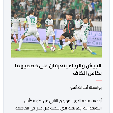
مشاركة المنتخبين الوطنيين لأقل من 18 سنة، إناثا وذكورا،
من طرف اللجنة التقنية التي واكبت كل […]
الجيش والرجاء يتعرفان على خصميهما
بكأس الكاف
بواسطة أحداث.أنفو
أوقعت قرعة الدور التمهيدي الثاني من بطولة كأس
الكونفدرالية الإفريقية، التي سحبت قبل قليل في العاصمة