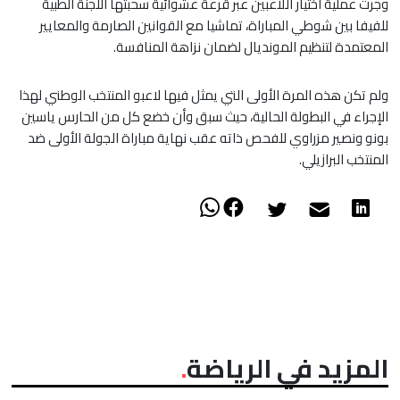
​​وجرت عملية اختيار اللاعبين عبر قرعة عشوائية سحبتها اللجنة الطبية
للفيفا بين شوطي المباراة، تماشيا مع القوانين الصارمة والمعايير
المعتمدة لتنظيم المونديال لضمان نزاهة المنافسة.
​ولم تكن هذه المرة الأولى التي يمثل فيها لاعبو المنتخب الوطني لهذا
الإجراء في البطولة الحالية، حيث سبق وأن خضع كل من الحارس ياسين
بونو ونصير مزراوي للفحص ذاته عقب نهاية مباراة الجولة الأولى ضد
المنتخب البرازيلي.
المزيد في الرياضة