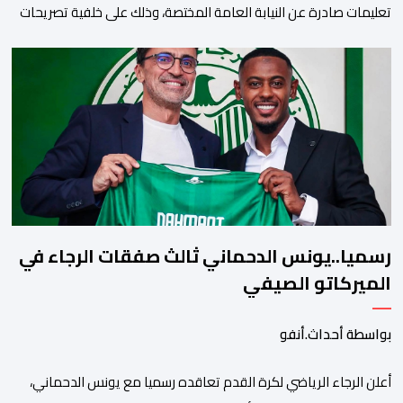
تعليمات صادرة عن النيابة العامة المختصة، وذلك على خلفية تصريحات
واتهامات زائفة أدلت بها مرشحة للهجرة السرية لموقع إخباري وطني،
وأعادت تداولها حسابات على شبكات التواصل الاجتماعي. وكانت
السيدة المذكورة قد صرحت بمعطيات مضللة، واتهامات كيدية، تدعي
فيها بأن جهات رسمية هي من فتحت الحدود في […]
رسميا..يونس الدحماني ثالث صفقات الرجاء في
الميركاتو الصيفي
بواسطة أحداث.أنفو
أعلن الرجاء الرياضي لكرة القدم تعاقده رسميا مع يونس الدحماني،