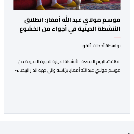
موسم مولاي عبد الله أمغار: انطلاق
الأنشطة الدينية في أجواء من الخشوع
الروحي
بواسطة أحداث. أنفو
انطلقت، اليوم الجمعة، الأنشطة الدينية للدورة الجديدة من
موسم مولاي عبد الله أمغار، برئاسة والي جهة الدار البيضاء-
سطات، وعامل إقليم الجديدة، ورئيس جماعة مولاي عبد الله،
ورئيس المجلس الإقليمي للجديدة، ورئيس المجلس العلمي
المحلي للجديدة، وذلك بحضور شخصيات مدنية وعسكرية
ودينية. وجرت مراسيم افتتاح فعاليات الموسم بالخيمة
الرسمية، حيث أُلقيت كلمات كل من رئيس المجلس […]