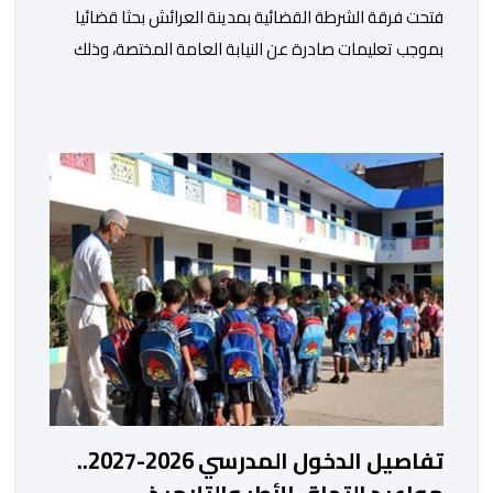
فتحت فرقة الشرطة القضائية بمدينة العرائش بحثا قضائيا
بموجب تعليمات صادرة عن النيابة العامة المختصة، وذلك
على خلفية تصريحات واتهامات زائفة أدلت بها مرشحة
للهجرة السرية لموقع إخباري وطني، وأعادت تداولها
حسابات على شبكات التواصل الاجتماعي. وكانت السيدة
المذكورة قد صرحت بمعطيات مضللة، واتهامات كيدية،
تدعي فيها بأن جهات رسمية هي من فتحت الحدود في […]
تفاصيل الدخول المدرسي 2026-2027..