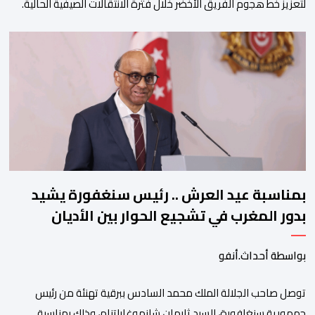
لتعزيز خط هجوم الفريق الأخضر خلال فترة الانتقالات الصيفية الحالية. ​
ويمتد العقد الذي يربط الدحماني بالنسور لعدة سنوات حتى عام 2030،
حيث يعول عليه الطاقم التقني للرجاء لتقديم الإضافة المرجوة في
المسابقات المحلية والقارية المقبلة. ​وجاء هذا التعاقد بعد أداء لافت
قدمه اللاعب برفقة اتحاد […]
بمناسبة عيد العرش .. رئيس سنغفورة يشيد
بدور المغرب في تشجيع الحوار بين الأديان
بواسطة أحداث.أنفو
توصل صاحب الجلالة الملك محمد السادس ببرقية تهنئة من رئيس
جمهورية سنغافورة، السيد ثارمان شانموغاراتنام، وذلك بمناسبة