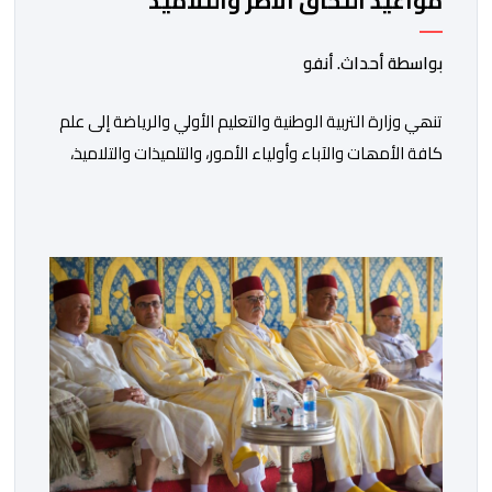
مواعيد التحاق الأطر والتلاميذ
بالمؤسسات التعليمية
بواسطة أحداث. أنفو
تنھي وزارة التربیة الوطنیة والتعلیم الأولي والریاضة إلى علم
كافة الأمھات والآباء وأولیاء الأمور، والتلمیذات والتلامیذ،
والأطر الإداریة والتربویة وإلى الرأي العام الوطني، أن الدخول
المدرسي لسنة 2026-2027 سیتم في موعده الرسمي
المحدد سلفا طبقا لمقتضیات المقرر الوزاري رقم 047.26
الصادر بتاریخ 3 یولیوز 2026 بشأن تنظیم السنة الدراسیة.
وأوضحت الوزارة، في بلاغ، أن أطر […]