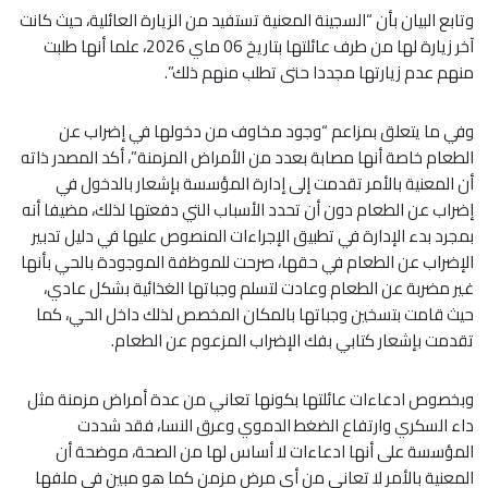
وتابع البيان بأن “السجينة المعنية تستفيد من الزيارة العائلية، حيث كانت
آخر زيارة لها من طرف عائلتها بتاريخ 06 ماي 2026، علما أنها طلبت
منهم عدم زيارتها مجددا حتى تطلب منهم ذلك”.
وفي ما يتعلق بمزاعم “وجود مخاوف من دخولها في إضراب عن
الطعام خاصة أنها مصابة بعدد من الأمراض المزمنة”، أكد المصدر ذاته
أن المعنية بالأمر تقدمت إلى إدارة المؤسسة بإشعار بالدخول في
إضراب عن الطعام دون أن تحدد الأسباب التي دفعتها لذلك، مضيفا أنه
بمجرد بدء الإدارة في تطبيق الإجراءات المنصوص عليها في دليل تدبير
الإضراب عن الطعام في حقها، صرحت للموظفة الموجودة بالحي بأنها
غير مضربة عن الطعام وعادت لتسلم وجباتها الغذائية بشكل عادي،
حيث قامت بتسخين وجباتها بالمكان المخصص لذلك داخل الحي، كما
تقدمت بإشعار كتابي بفك الإضراب المزعوم عن الطعام.
وبخصوص ادعاءات عائلتها بكونها تعاني من عدة أمراض مزمنة مثل
داء السكري وارتفاع الضغط الدموي وعرق النسا، فقد شددت
المؤسسة على أنها ادعاءات لا أساس لها من الصحة، موضحة أن
المعنية بالأمر لا تعاني من أي مرض مزمن كما هو مبين في ملفها