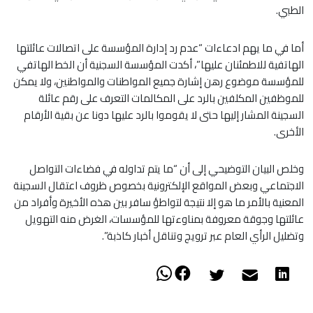
الطبي.
أما في ما يهم ادعاءات “عدم رد إدارة المؤسسة على اتصالات عائلتها
الهاتفية للاطمئنان عليها”، أكدت المؤسسة السجنية أن الخط الهاتفي
للمؤسسة موضوع رهن إشارة جميع المواطنات والمواطنين، ولا يمكن
للموظفين المكلفين بالرد على المكالمات التعرف على رقم عائلة
السجينة المشار إليها حتى لا يقوموا بالرد عليها دونا عن بقية الأرقام
الأخرى.
وخلص البيان التوضيحي إلى أن “ما يتم تداوله في فضاءات التواصل
الاجتماعي وبعض المواقع الإلكترونية بخصوص ظروف اعتقال السجينة
المعنية بالأمر ما هو إلا نتيجة لتواطؤ سافر بين هذه الأخيرة وأفراد من
عائلتها وجوقة معروفة بمناوءتها للمؤسسات، الغرض منه التهويل
وتضليل الرأي العام عبر ترويج وتناقل أخبار كاذبة”.