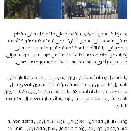
ردت إدارة السجن المركزي بالقنيطرة على ما تم تداوله في مقطع
صوتي منسوب إلى السجين “أ.ش”، ادعى فيه تعرضه لعقوبة تأديبية
بالوضع في زنزانة التأديب لمدة خمسة عشر يوما بسبب دخوله في
إضراب عن الطعام، معتبرا ذلك “انتقاما” من طرف مدير المؤسسة، إلى
جانب مزاعم أخرى مرتبطة بظروف تنفيذ العقوبة ووضعه الصحي.
وأوضحت إدارة المؤسسة، في بيان توضيحي، أن الادعاءات الواردة في
التسجيل “لا أساس لها من الصحة”، مؤكدة أن السجين المعني دخل
في إضراب عن الطعام لمدة 48 ساعة ابتداء من 15 يونيو 2026، غير أن
التدبير التأديبي المتخذ في حقه يرتبط بوقائع سابقة تعود إلى 14 يونيو
الجاري.
وحسب البيان، فقد جرى العثور بحي إيواء السجين على قطعة معدنية
مستخرجة من جهاز تلفاز وأداة حادة على شكل مفك براغي، فيما أكد