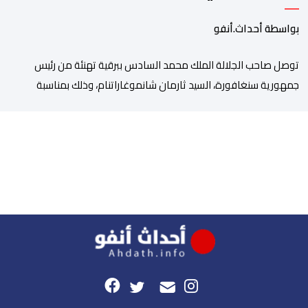
بواسطة أحداث.أنفو
توصل صاحب الجلالة الملك محمد السادس ببرقية تهنئة من رئيس
جمهورية سنغافورة، السيد ثارمان شانموغاراتنام، وذلك بمناسبة
الذكرى السابعة والعشرين لتربع جلالته على عرش أسلافه المنعمين.
وأعرب السيد شانموغاراتنام، في هذه البرقية، باسم الشعب
السنغافوري، عن أحر تهانئه وأطيب متمنياته بموفور الصحة ومزيد من
التوفيق لجلالة الملك، وللشعب المغربي بمزيد من السلام والازدهار.
وأشاد الرئيس […]