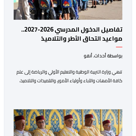
تفاصيل الدخول المدرسي 2026-2027..
مواعيد التحاق الأطر والتلاميذ
بالمؤسسات التعليمية
بواسطة أحداث. أنفو
تنھي وزارة التربیة الوطنیة والتعلیم الأولي والریاضة إلى علم
كافة الأمھات والآباء وأولیاء الأمور، والتلمیذات والتلامیذ،
والأطر الإداریة والتربویة وإلى الرأي العام الوطني، أن الدخول
المدرسي لسنة 2026-2027 سیتم في موعده الرسمي
المحدد سلفا طبقا لمقتضیات المقرر الوزاري رقم 047.26
الصادر بتاریخ 3 یولیوز 2026 بشأن تنظیم السنة الدراسیة.
وأوضحت الوزارة، في بلاغ، أن أطر […]