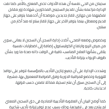
سجينان من الحي نفسه أن هذه الأدوات تخص المعني بالأمر. كما نفت
الإدارة مزاعمه بشأن تقديم السجينين المذكورين شهادة زور مقابل
تمكينهما من جهازي تلفاز جديدين، موضحة أن أحدهما يتوفر على جهاز
قديم ومعطل، بينما يتوفر الآخر على جهاز تلفاز سلم له منذ أكثر من
سنتين.
وبخصوص وضعه الصحي، أكدت إدارة السجن أن السجين لا يعاني سوى
من مرض الربو وارتفاع الكوليسترول، إضافة إلى اضطرابات نفسية
يتلقى بشأنها العلاج المناسب، نافية في الوقت ذاته صحة ما ورد بشأن
ظروف الإيواء بزنزانة التأديب.
وشددت الإدارة على أن جميع زنازين التأديب بالمؤسسة تتوفر على نوافذ
للتهوية وتخضع للمراقبة الدورية وفق الضوابط المعمول بها، مشيرة
إلى أن السجين سبق أن نشر تسجيلا مماثلا تضمن، حسب قولها،
ادعاءات كاذبة.
كما أوضح البيان أن العقوبة التأديبية الصادرة في حق السجين المعني
لم يشرع بعد في تنفيذها، وذلك بسبب عدم توفر زنزانة تأديب شاغرة