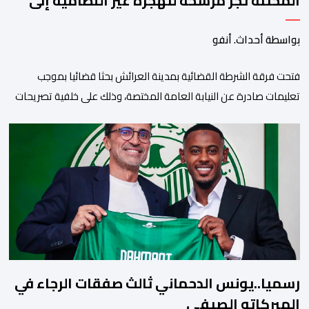
المحتلة تجر مرشحة للهجرة غير النظامية إلى
القضاء
بواسطة أحداث. أنفو
فتحت فرقة الشرطة القضائية بمدينة العرائش بحثا قضائيا بموجب
تعليمات صادرة عن النيابة العامة المختصة، وذلك على خلفية تصريحات
واتهامات زائفة أدلت بها مرشحة للهجرة السرية لموقع إخباري وطني،
وأعادت تداولها حسابات على شبكات التواصل الاجتماعي. وكانت
السيدة المذكورة قد صرحت بمعطيات مضللة، واتهامات كيدية، تدعي
فيها بأن جهات رسمية هي من فتحت الحدود في […]
رسميا..يونس الدحماني ثالث صفقات الرجاء في
الميركاتو الصيفي