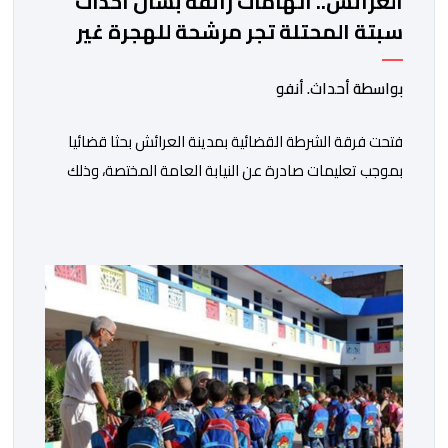
العرائش.. اتهامات زائفة بشأن أحداث
سبتة المحتلة تجر مرشحة للهجرة غير
النظامية إلى القضاء
بواسطة أحداث. أنفو
فتحت فرقة الشرطة القضائية بمدينة العرائش بحثا قضائيا
بموجب تعليمات صادرة عن النيابة العامة المختصة، وذلك
على خلفية تصريحات واتهامات زائفة أدلت بها مرشحة
للهجرة السرية لموقع إخباري وطني، وأعادت تداولها
حسابات على شبكات التواصل الاجتماعي. وكانت السيدة
المذكورة قد صرحت بمعطيات مضللة، واتهامات كيدية،
تدعي فيها بأن جهات رسمية هي من فتحت الحدود في […]