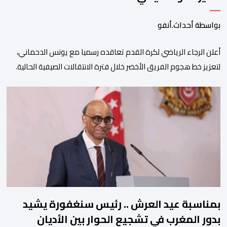
بواسطة أحداث.أنفو
أعلن الرجاء الرياضي لكرة القدم تعاقده رسميا مع يونس الدحماني،
لتعزيز خط هجوم الفريق الأخضر خلال فترة الانتقالات الصيفية الحالية. ​
ويمتد العقد الذي يربط الدحماني بالنسور لعدة سنوات حتى عام 2030،
حيث يعول عليه الطاقم التقني للرجاء لتقديم الإضافة المرجوة في
المسابقات المحلية والقارية المقبلة. ​وجاء هذا التعاقد بعد أداء لافت
قدمه اللاعب برفقة اتحاد […]
بمناسبة عيد العرش .. رئيس سنغفورة يشيد
بدور المغرب في تشجيع الحوار بين الأديان