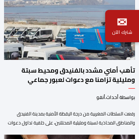
✉
شترك الآن
تأهب أمني مشدد بالفنيدق ومحيط سبتة
ومليلية تزامنا مع دعوات لعبور جماعي
بواسطة أحداث.أنفو
رفعت السلطات المغربية من درجة اليقظة الأمنية بمدينة الفنيدق
والمناطق المحاذية لسبتة ومليلية المحتلتين، على خلفية تداول دعوات
عبر منصات التواصل الاجتماعي تحث على تنفيذ محاولة جماعية جديدة