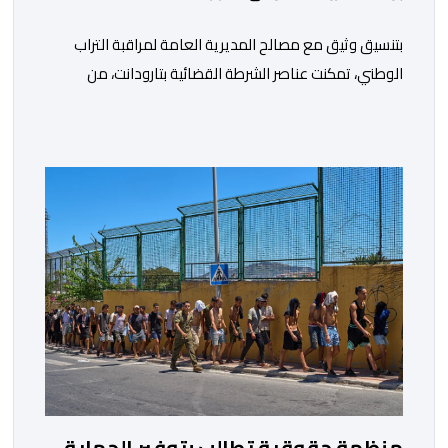
بتنسيق وثيق مع مصالح المديرية العامة لمراقبة التراب
الوطني، تمكنت عناصر الشرطة القضائية بتارودانت، من
توقيف للاشتباه في تورطه في أفعال مرتبطة بالدعوة إلى
ارتكاب أعمال تخريبية واستهداف ممتلكات الدولة، وذلك على
خلفية دعوات للاحتجاج جرى تداولها عبر مواقع التواصل
الاجتماعي تحت اسم ما بات يعرف بـ” Genz212 “.وبحسب
المعطيات المتوفرة، جاء توقيف المعني بالأمر […]
منظمة حقوقية تطالب بتوفير الحماية