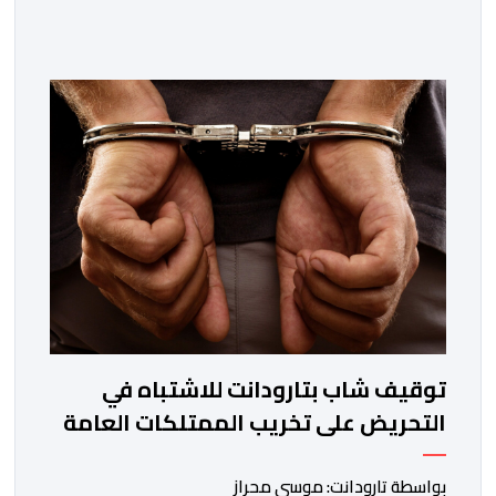
خلفية تداول دعوات عبر منصات التواصل الاجتماعي تحث
على تنفيذ محاولة جماعية جديدة للوصول إلى المدينتين يوم
15 غشت الجاري. وعرفت المناطق الشمالية خلال الساعات
الأخيرة انتشارا أمنيا مكثفا، خاصة بالمحاور الطرقية المؤدية
إلى الفنيدق، حيث جرى تعزيز الدوريات وإقامة […]
توقيف شاب بتارودانت للاشتباه في
التحريض على تخريب الممتلكات العامة
بواسطة تارودانت: موسى محراز