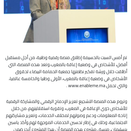
تم أمس السبت بالحسيمة إطلاق منصة رقمية وطنية، من أجل مستقبل
أفضل، للأشخاص في وضعية إعاقة بالمغرب.وتعد هذه المنصة، التي
أطلقت خلال ورشة تفكير نظمتها جمعية الحمامة البيضاء لحقوق
الأشخاص في وضعية إعاقة بالمغرب، الأولى وطنيا والخامسة عالميا،
والتي تحمل www.enableme.ma .
وتروم هذه المنصة التشجيع تعزيز الإدماج الرقمي والمشاركة الرقمية
للأشخاص ذوي الإعاقة في المغرب، وتقوية استقلاليتهم، من خلال
إتاحة المعلومات ودعم وصولهم لمختلف الخدمات، وتعزيز مشاركتهم
الاجتماعية، وذلك في إطار تحسين الخدمات الموجهة لهم.وأكد ياسين
بنسليمان، منسق مشروع هذه المنصة أن هذا المشروع أنجز ضمن