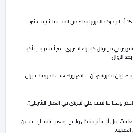
كما أغلقت السلطات جزءا من الطريق السيار رقم 15 أمام حركة المرور ابتداء من الساعة الثانية عشرة
ر في مونريال كإجراء احترازي، غير أنه لم يتم تأكيد
عد الزوال.
، إيان لافرونيير، أن الدافع وراء هذه الجريمة لا يزال
حذر، وهذا ما تمليه علي تجربتي في العمل الشرطي”.
اية”، قبل أن يتأثر بشكل واضح ويتعذر عليه الإجابة عن
لعملية.