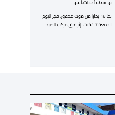
بواسطة أحداث.أنفو
نجا 18 بحارا من موت محقق، فجر اليوم
الجمعة 7 غشت، إثر غرق مركب الصيد
الساحلي المخصص لصيد السردين، قبالة
سواحل مدينة الداخلة. ووفق المعطيات
المتوفرة، فإن الحادث وقع بعدما تسربت
كميات كبيرة من المياه إلى داخل المركب
أثناء مزاولته نشاط الصيد البحري، قبل أن
تتفاقم الوضعية وينتهي الأمر بغرقه، ما
استنفر عدداً من مراكب […]