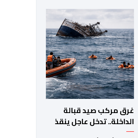
جماعة مولاي عبد الله، ورئيس المجلس
الإقليمي للجديدة، ورئيس المجلس
العلمي المحلي للجديدة، وذلك بحضور
شخصيات مدنية وعسكرية ودينية. وجرت
مراسيم افتتاح فعاليات الموسم بالخيمة
الرسمية، حيث أُلقيت كلمات كل من رئيس
المجلس […]
غرق مركب صيد قبالة
الداخلة.. تدخل عاجل ينقذ
18 بحارا من الموت