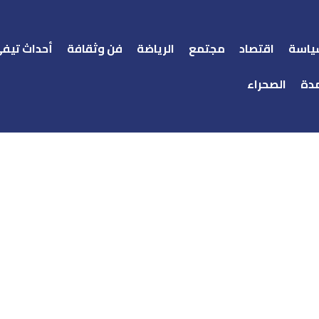
ياسة
اقتصاد
مجتمع
الرياضة
فن وثقافة
أحداث تيف
دة
الصحراء