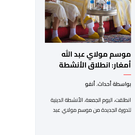
في بلاغ، أن أطر […]
موسم مولاي عبد الله
أمغار: انطلاق الأنشطة
الدينية في أجواء من
بواسطة أحداث. أنفو
الخشوع الروحي
انطلقت، اليوم الجمعة، الأنشطة الدينية
للدورة الجديدة من موسم مولاي عبد
الله أمغار، برئاسة والي جهة الدار البيضاء-
سطات، وعامل إقليم الجديدة، ورئيس