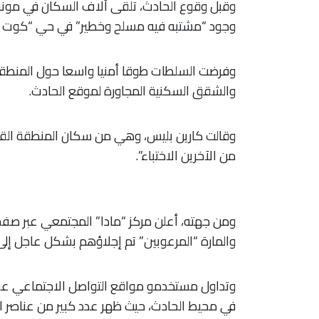
وقبل وقوع الحادث، تلقى آلاف السكان في مونر
وجود “مشتبه فيه مسلح وخطير” في حي “كوت دي
وفرضت السلطات طوقا أمنيا واسعا حول المنطقة، 
والشقق السكنية المجاورة لموقع الحادث.
وقالت كارين بليس، وهي من سكان المنطقة القر
من الآخرين الاختباء”.
ومن جهته، أعلن مركز “مادا” المجتمعي عبر صف
والمارة “المرعوبين” تم إجلاؤهم بشكل عاجل إلى 
وتداول مستخدمو مواقع التواصل الاجتماعي عشرا
في محيط الحادث، حيث ظهر عدد كبير من عناصر 