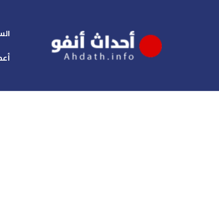
الس
أعم