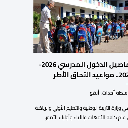
تفاصيل الدخول المدرسي 2026-
2027.. مواعيد التحاق الأطر
لتلاميذ بالمؤسسات التعليمية
سطة أحداث. أنفو
ي وزارة التربیة الوطنیة والتعلیم الأولي والریاضة
ة من أبرزالتظاهرات التراثية بالمغرب، والتي تستقطب سنويا عشاق
 علم كافة الأمھات والآباء وأولیاء الأمور،
تلمیذات والتلامیذ، والأطر الإداریة والتربویة وإلى