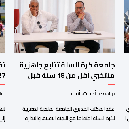
جامعة كرة السلة تتابع جاهزية
منتخبي أقل من 18 سنة قبل
كأس إفريقيا
وا
بواسطة أحداث. أنفو
بوا
عقد المكتب المديري للجامعة الملكية المغربية
تنھ
 عبد الله أمغار،تواصلت عملية إحصاء السربات المشاركة في واحد
التبوريدة،
لكرة السلة اجتماعا مع اللجنة التقنية، والادارة
إلى
التقنية الوطنية خصص لتقييم حصيلة عمل الأشهر
وال