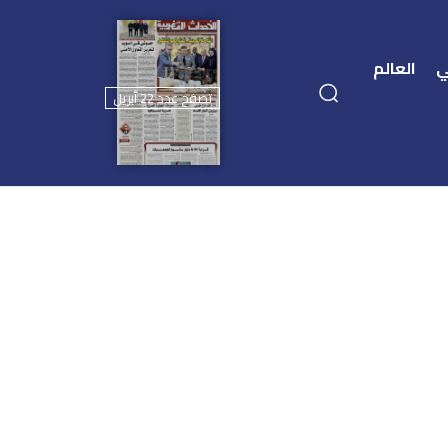
ي
العالم
تصفح عدد 22 أبريل