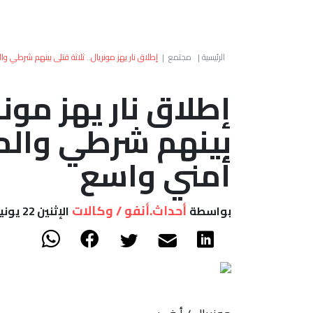
الرئيسية
|
مجتمع
|
إطلاق نار يهز مونريال.. ثلاثة قتلى بينهم شرطي و
إطلاق نار يهز مونر
بينهم شرطي والم
أمني واسع
أحداث.أنفو / وكالات
بواسطة
الإثنين 22 يونيو, 2026 - 20:24