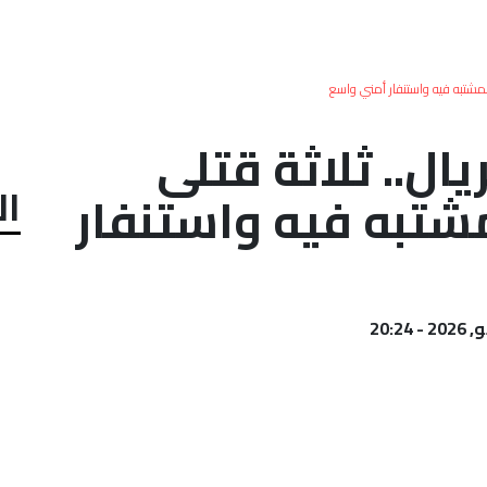
المشتبه فيه واستنفار أمني واسع
يال.. ثلاثة قتلى
ال
شتبه فيه واستنفار