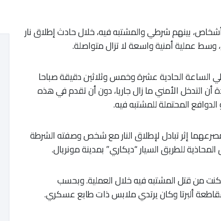
ثة أشخاص، بينهم شرطي والمشتبه فيه، خلال حادث إطلاق نار
 وسط عملية أمنية واسعة لا تزال متواصلة.
لي الساعة الحادية عشرة وخمس وثلاثين دقيقة صباحا
غرينيتش)، مؤكدة أن التدخل الأمني ما زال جاريا، دون أن تقدم في هذه
لدوافع المحتملة للمشتبه فيه.
مصرعهما إثر تبادل لإطلاق النار مع شخص وصفته الشرطة
المحاذية للطريق السيار “ديكاري” بمدينة مونريال.
مكنت من قتل المشتبه فيه خلال العملية. وبحسب
مقاطعة ألبرتا وكان يرتدي ملابس ذات طابع عسكري.