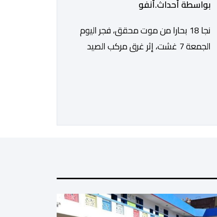
بواسطة أحداث.أنفو
نجا 18 بحارا من موت محقق، فجر اليوم
الجمعة 7 غشت، إثر غرق مركب الصيد
الساحلي المخصص لصيد السردين، قبالة
سواحل مدينة الداخلة. ووفق المعطيات
المتوفرة، فإن الحادث وقع بعدما تسربت
كميات كبيرة من المياه إلى داخل المركب
أثناء مزاولته نشاط الصيد البحري، قبل أن
تتفاقم الوضعية وينتهي الأمر بغرقه، ما
استنفر عدداً من مراكب […]