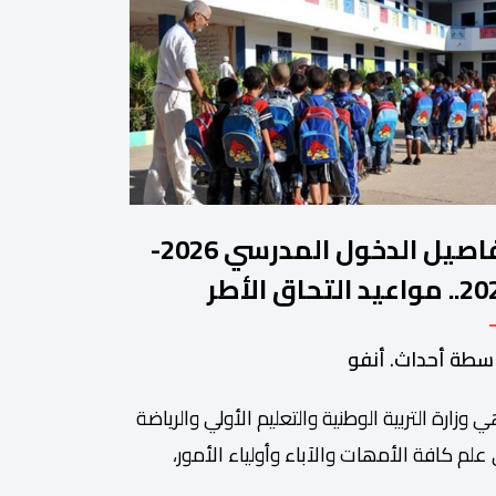
تفاصيل الدخول المدرسي 2026-
2027.. مواعيد التحاق الأطر
لتلاميذ بالمؤسسات التعليمية
سطة أحداث. أنفو
ي وزارة التربیة الوطنیة والتعلیم الأولي والریاضة
ة من أبرزالتظاهرات التراثية بالمغرب، والتي تستقطب سنويا عشاق
 علم كافة الأمھات والآباء وأولیاء الأمور،
تلمیذات والتلامیذ، والأطر الإداریة والتربویة وإلى