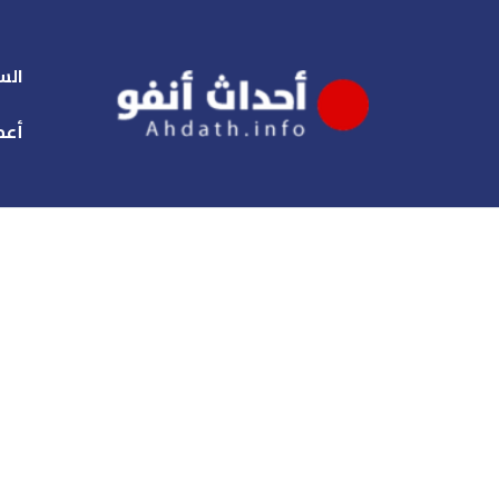
الس
أعم