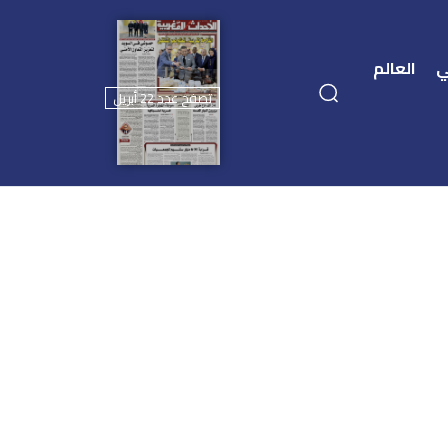
ي
العالم
تصفح عدد 22 أبريل