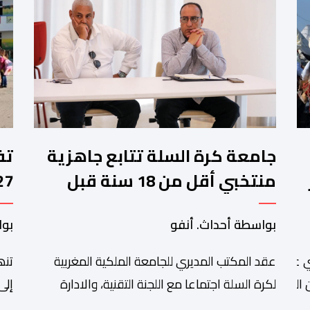
جامعة كرة السلة تتابع جاهزية
منتخبي أقل من 18 سنة قبل
كأس إفريقيا
وا
بواسطة أحداث. أنفو
بوا
عقد المكتب المديري للجامعة الملكية المغربية
تنھ
 عبد الله أمغار،تواصلت عملية إحصاء السربات المشاركة في واحد
التبوريدة،
لكرة السلة اجتماعا مع اللجنة التقنية، والادارة
إلى
التقنية الوطنية خصص لتقييم حصيلة عمل الأشهر
وال