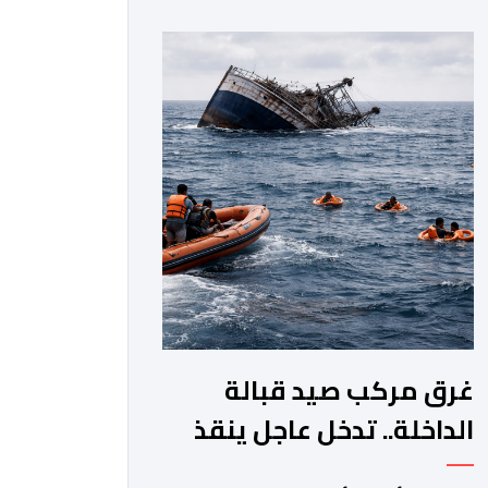
جماعة مولاي عبد الله، ورئيس المجلس
الإقليمي للجديدة، ورئيس المجلس
العلمي المحلي للجديدة، وذلك بحضور
شخصيات مدنية وعسكرية ودينية. وجرت
مراسيم افتتاح فعاليات الموسم بالخيمة
الرسمية، حيث أُلقيت كلمات كل من رئيس
المجلس […]
غرق مركب صيد قبالة
الداخلة.. تدخل عاجل ينقذ
18 بحارا من الموت