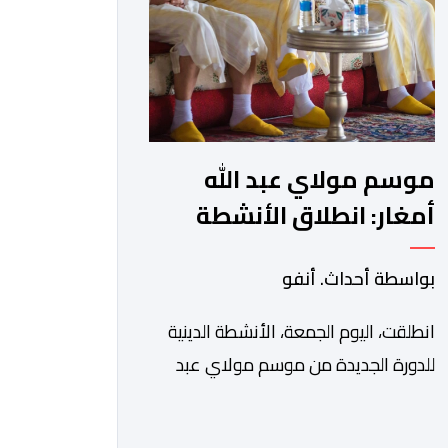
في بلاغ، أن أطر […]
موسم مولاي عبد الله
أمغار: انطلاق الأنشطة
الدينية في أجواء من
بواسطة أحداث. أنفو
الخشوع الروحي
انطلقت، اليوم الجمعة، الأنشطة الدينية
للدورة الجديدة من موسم مولاي عبد
الله أمغار، برئاسة والي جهة الدار البيضاء-
سطات، وعامل إقليم الجديدة، ورئيس