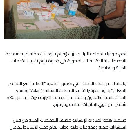
نظم، مؤخرا بالجماعة الترابية تنزرت (إقليم تارودانت)، حملة طبية متعددة
التخصصات لفائدة الفئات المعوزة، في خطوة تروم تقريب الخدمات
الطبية والعلاجية.
واستفاد من هذه الحملة، التي نظمتها جمعية “التضامن مع الشخص
المعاق” بتارودانت بشراكة مع المنظمة الاسبانية “Adan” ومنتدى
المرأة للتنمية والتعاون وبدعم من الجماعة الترابية تنزرت، أزيد من 580
شخص من ذوي الحاجيات الخاصة وذويهم.
وشملت هذه المبادرة الإنسانية مختلف التخصصات الطبية من قبيل
استشارات صحية وفحوصات طبية، وطب العام وطب النساء والأطفال