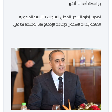
بواسطة أحداث. أنفو
اصدرت إدارة السجن المحلي العرجات 1 التابعة للمندوبية
العامة لإدارة السجون وإعادة الإدماج بيانا توضيحيا ردا على
ما تم تداوله ببعض الجرائد والمواقع الالكترونية بخصوص
الوضعية الصحية للسجين محمد زيان، المعتقل بالمؤسسة
ذاتها، وذلك لتنوير الرأي العام بالحقائق والمعطيات
الدقيقة.واوضحت إدارة المؤسسة السجنية أن المعني بالأمر
يستفيد منذ إيداعه من تتبع طبي منتظم ومستمر وفقا […]