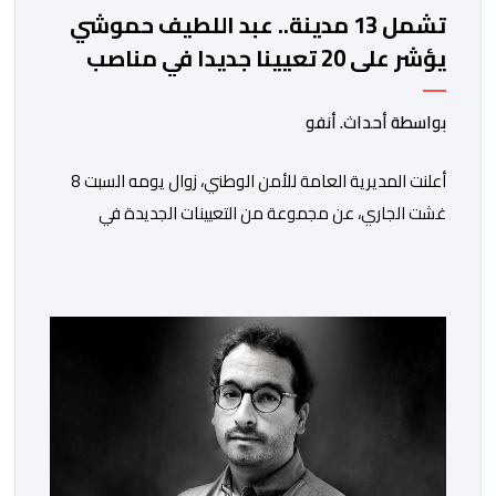
تشمل 13 مدينة.. عبد اللطيف حموشي
يؤشر على 20 تعيينا جديدا في مناصب
المسؤولية بمصالح الأمن الوطني
بواسطة أحداث. أنفو
أعلنت المديرية العامة للأمن الوطني، زوال يومه السبت 8
غشت الجاري، عن مجموعة من التعيينات الجديدة في
مناصب المسؤولية بمصالح لا ممركزة للأمن الوطني بمدن
الناظور ومراكش وأكادير وتيكيوين والعروي وأسفي ووجدة
والعيون والدار البيضاء وبني ملال وابن جرير وطنجة وأصيلة،
وذلك في إطار دينامية داخلية تهدف لضخ دماء جديدة
والاستعانة بكفاءات أمنية شابة ومتمرسة، […]