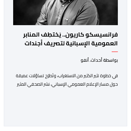
فرانسيسكو كاريون.. يَختطِف المنابر
العمومية الإسبانية لتصريف أجندات
معادية للمغرب
بواسطة أحداث. أنفو
في خطوة تثير الكثير من الاستغراب، وتَطرَح تساؤلات عميقة
حول مسار الإعلام العمومي الإسباني، نشر الصحفي المثير
للجدل فرانسيسكو كاريون مقالاً مطولاً ومتحيزاً على بوابة
مؤسسة الإذاعة والتلفزيون الإسبانية العمومية (RTVE).
المقال الذي حَمَل عنواناً مليئاً بالإيحاءات السلبية: “المغرب،
بين غياب محمد السادس، شائعات الانتقال والاضطرابات
الاجتماعية”، يُمثِّل خروجاً غير مألوف عن الخط التحريري