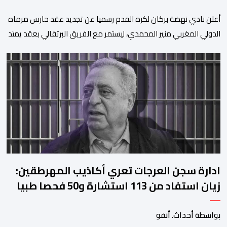
​أعلن نادي نهضة بركان لكرة القدم رسميا عن تجديد عقد حارس مرماه
الدولي المغربي منير المحمدي، ليستمر مع الفريق البرتقالي بعقد يمتد
حتى صيف عام 2028. ​وجاء هذا الإعلان عبر الحسابات الرسمية للنادي
على منصات التواصل الاجتماعي، مصحوبا بعبارة “الرحلة مستمرة”، في
إشارة إلى رغبة الإدارة في الحفاظ على ركائز الفريق والتعزيز من
استقراره الفني […]
ادارة سجن العرجات تعري أكاذيب المهرطقين:
زيان استفاد من 113 استشارة و50 فحصا طبيا
بواسطة أحداث. أنفو