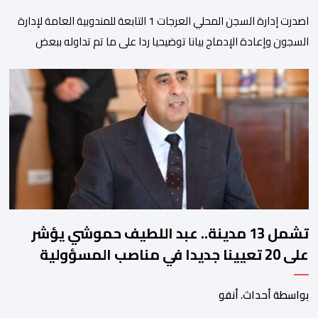
اصدرت إدارة السجن المحلي العرجات 1 التابعة للمندوبية العامة لإدارة
السجون وإعادة الإدماج بيانا توضيحيا ردا على ما تم تداوله ببعض
الجرائد والمواقع الالكترونية بخصوص الوضعية الصحية للسجين محمد
زيان، المعتقل بالمؤسسة ذاتها، وذلك لتنوير الرأي العام بالحقائق
والمعطيات الدقيقة.واوضحت إدارة المؤسسة السجنية أن المعني
بالأمر يستفيد منذ إيداعه من تتبع طبي منتظم ومستمر وفقا […]
تشمل 13 مدينة.. عبد اللطيف حموشي يؤشر
على 20 تعيينا جديدا في مناصب المسؤولية
بمصالح الأمن الوطني
بواسطة أحداث. أنفو