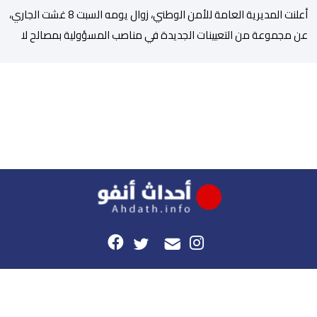
أعلنت المديرية العامة للأمن الوطني، زوال يومه السبت 8 غشت الجاري،
عن مجموعة من التعيينات الجديدة في مناصب المسؤولية بمصالح لا
ممركزة للأمن الوطني بمدن الناظور ومراكش وأكادير وتيكيوين
والعروي وأسفي ووجدة والعيون والدار البيضاء وبني ملال وابن جرير
وطنجة وأصيلة، وذلك في إطار دينامية داخلية تهدف لضخ دماء جديدة
والاستعانة بكفاءات أمنية شابة ومتمرسة، […]
هذا الموقع
راسلونا
موقع أحداث.أنفو هو النسخة الرقمية لجريدة الأحداث المغربية