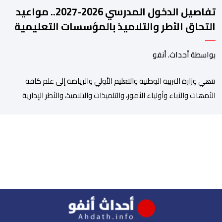
تفاصيل الدخول المدرسي 2026-2027.. مواعيد
التحاق الأطر والتلاميذ بالمؤسسات التعليمية
بواسطة أحداث. أنفو
تنھي وزارة التربیة الوطنیة والتعلیم الأولي والریاضة إلى علم كافة
الأمھات والآباء وأولیاء الأمور، والتلمیذات والتلامیذ، والأطر الإداریة
والتربویة وإلى الرأي العام الوطني، أن الدخول المدرسي لسنة 2026-
2027 سیتم في موعده الرسمي المحدد سلفا طبقا لمقتضیات المقرر
الوزاري رقم 047.26 الصادر بتاریخ 3 یولیوز 2026 بشأن تنظیم السنة
الدراسیة. وأوضحت الوزارة، في بلاغ، أن أطر […]