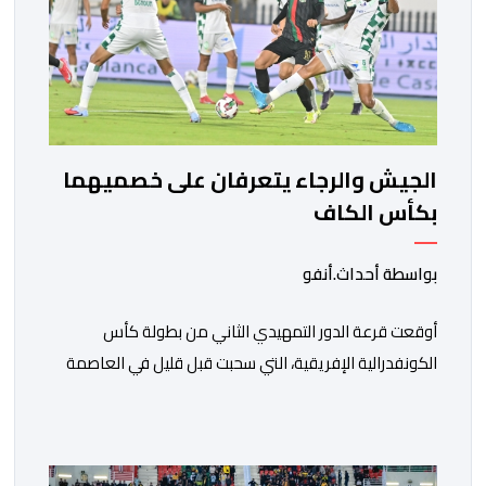
الجيش والرجاء يتعرفان على خصميهما
بكأس الكاف
بواسطة أحداث.أنفو
أوقعت قرعة الدور التمهيدي الثاني من بطولة كأس
الكونفدرالية الإفريقية، التي سحبت قبل قليل في العاصمة
المصرية القاهرة، ممثلي كرة القدم المغربية الرجاء الرياضي
والجيش الملكي في مواجهات مرتقبة أمام أندية غرب
ووسط القارة. ​وسيكون نادي الرجاء الرياضي على موعد مع