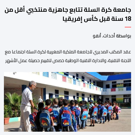
جامعة كرة السلة تتابع جاهزية منتخبي أقل من
18 سنة قبل كأس إفريقيا
بواسطة أحداث. أنفو
عقد المكتب المديري للجامعة الملكية المغربية لكرة السلة اجتماعا مع
اللجنة التقنية، والادارة التقنية الوطنية خصص لتقييم حصيلة عمل الأشهر
الثلاثة الماضية، والوقوف على مختلف المحطات التي شهدتها
المنتخبات الوطنية خلال الفترة الأخيرة. وشهد الاجتماع تقديم عرض
مفصل حول مشاركة المنتخبين الوطنيين لأقل من 18 سنة، إناثا وذكورا،
من طرف اللجنة التقنية التي واكبت كل […]