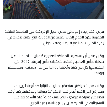
فرض انتشار وباء إيبولا في بعض الدول الإفريقية على الجامعة الملكية
المغربية لكرة القدم، إلغاء العديد من الوديات، التي كانت مقررة في
يونيو الحالي تزامنا مع فترة التوقف الدولي.
وكان مقررا أن تستضيف المملكة المغربية 6 مباريات لمنتخبات غير
معنية بكأس العالم، وتستعد لتصفيات كأس إفريقيا 2027 التي
تستضيفها كل من كينيا وأوغندا وتنزانيا على غرار بوروندي ومدغشقر
ورواندا.
وكانت مدينة مراكش ستحتضن مباريات لتنزانيا ضد أوغندا ورواندا،
ومبارتين لجزر القمر أمام غينيا الاستوائية ورواندا ومدغشقر ضد أوغندا،
فضلا عن مباراة لبوروندي، التي لعبت ودية أمام الأسود ضد غينيا
الاستوائية، في الفترة ما بين رابع وتاسع يونيو الجاري.