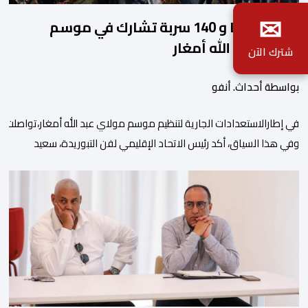
✉
2140 فارسا و 140 سربة تشارك في موسم
مولاي عبد الله أمغار
شترك الآن
بواسطة أحداث. أنفو
في إطارالاستعدادات الجارية لتنظيم موسم مولاي عبد الله أمغار،تواصلت 
وفي هذا السياق، أكد رئيس الاتحاد الإقليمي لفن التبوريدة، سعيد
ولم تخل هذه الدورة من مؤشرات إيجابية على مستوى تنوعالمشاركة، حيث 
وتبرز هذه الأرقام الحجم الكبير الذي باتت تعرفه تظاهرةالتبوريدة خلال 
ومن المرتقب أن تعرف فعاليات الموسم إقبالا جماهيريا
واسعا،في ظل الشغف الكبير الذي يحظى به فن التبوريدة، باعتبارهأحد أبرز م