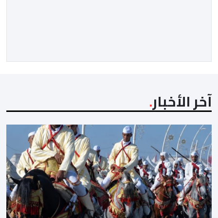
متوازنة لممثلي كرة القدم المغربية، نهضة بركان والمغرب
الفاسي، في مستهل مشوارهما القاري. ​وسيكون نادي
نهضة بركان على موعد في هذا الدور مع الفائز من المباراة
التي تجمع بين ستار سبورت السييراليوني ونادي المدينة
الغامبي، حيث يطمح الفريق […]
آخر الأخبار