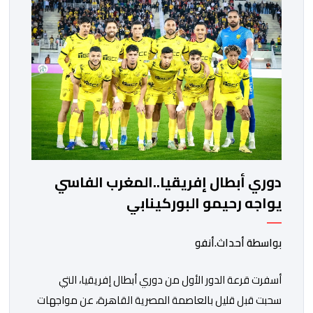
مواجهة المتأهل من المباراة التي تجمع بين إيل كانيمي
واريورز النيجيري ونادي أوديب ممثل […]
دوري أبطال إفريقيا..المغرب الفاسي
يواجه رحيمو البوركينابي
بواسطة أحداث.أنفو
أسفرت قرعة الدور الأول من دوري أبطال إفريقيا، التي
سحبت قبل قليل بالعاصمة المصرية القاهرة، عن مواجهات