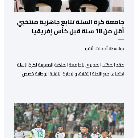
جامعة كرة السلة تتابع جاهزية منتخبي
أقل من 18 سنة قبل كأس إفريقيا
بواسطة أحداث. أنفو
عقد المكتب المديري للجامعة الملكية المغربية لكرة السلة
اجتماعا مع اللجنة التقنية، والادارة التقنية الوطنية خصص
لتقييم حصيلة عمل الأشهر الثلاثة الماضية، والوقوف على
مختلف المحطات التي شهدتها المنتخبات الوطنية خلال
الفترة الأخيرة. وشهد الاجتماع تقديم عرض مفصل حول
مشاركة المنتخبين الوطنيين لأقل من 18 سنة، إناثا وذكورا،
من طرف اللجنة التقنية التي واكبت كل […]