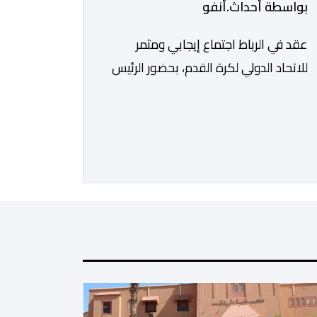
بواسطة أحداث.أنفو
عقد في الرباط اجتماع إيجابي ومثمر
للاتحاد الدولي لكرة القدم، بحضور الرئيس
جياني إنفانتينو، والأمين العام ماتياس
غرافستروم، وأعضاء مجلس إدارة الفيفا،
لمناقشة التطورات الأخيرة وضمان تطوير
آليات العمل الداخلي. ​وشهد اللقاء تجديد
الثقة المتبادلة بين القيادة التنفيذية
للاتحاد، حيث أكد المجتمعون دعمهم
الكامل للرئيس إنفانتينو باعتباره المسؤول
الوحيد المباشر والمنتخب من قِبل 211
اتحادا […]