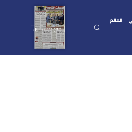
ي
العالم
تصفح عدد 22 أبريل