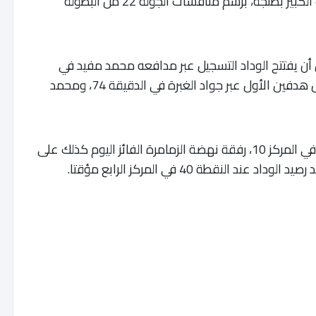
في المباراة التي جمعتهما اليوم الأربعاء بالملعب الكبير بطنجة، برسم منافسات الجولة 22 من البطولة
أن يفتتح الوداد التسجيل عبر مدافعه محمد مفيد في
الدقيقة 61، قبل أن ينجح فارس البوغاز في تسجيل هدفين الأول عبر جواد الغبرة في الدقيقة 74، ومحمد
وبهذا الفوز رفع اتحاد طنجة رصيده إلى 26 نقطة في المركز 10، رفقة نهضة الزمامرة الفائز اليوم كذلك على
النقطة 40 في المركز الرابع مؤقتا.