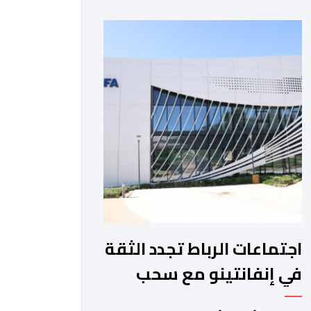
والمغرب الفاسي، في مستهل مشوارهما
القاري. ​وسيكون نادي نهضة بركان على
موعد في هذا الدور مع الفائز من المباراة
التي تجمع بين ستار سبورت السييراليوني
ونادي المدينة الغامبي، حيث يطمح
الفريق […]
اجتماعات الرباط تجدد الثقة
في إنفانتينو مع سحب
مشروع الفيفا