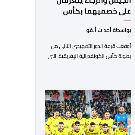
الجيش والرجاء يتعرفان
على خصميهما بكأس
الكاف
بواسطة أحداث.أنفو
أوقعت قرعة الدور التمهيدي الثاني من
بطولة كأس الكونفدرالية الإفريقية، التي
سحبت قبل قليل في العاصمة المصرية
القاهرة، ممثلي كرة القدم المغربية الرجاء
الرياضي والجيش الملكي في مواجهات
مرتقبة أمام أندية غرب ووسط القارة. ​
وسيكون نادي الرجاء الرياضي على موعد
مع مواجهة المتأهل من المباراة التي
تجمع بين إيل كانيمي واريورز النيجيري