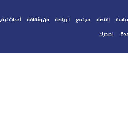
ياسة
اقتصاد
مجتمع
الرياضة
فن وثقافة
أحداث تيف
دة
الصحراء