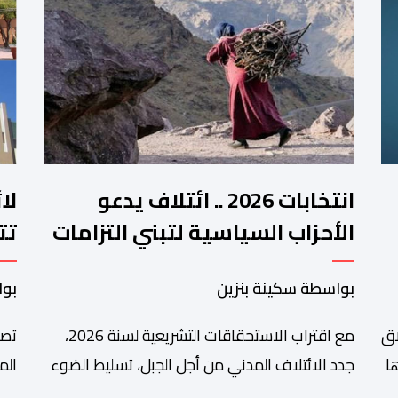
انتخابات 2026 .. ائتلاف يدعو
لا
الأحزاب السياسية لتبني التزامات
تت
واضحة تجاه المناطق الجبلية
فم
بواسطة سكينة بنزين
بوا
اق
مع اقتراب الاستحقاقات التشريعية لسنة 2026،
تصا
ا
جدد الائتلاف المدني من أجل الجبل، تسليط الضوء
الم
على عدد من المطالب المرتبطة بساكنة المناطق
من 