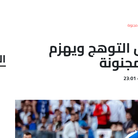
مجنونة
 التوهج ويهزم
ال
مجنونة