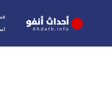
الس
أعم