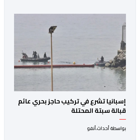
تكون أبراج تبريد مائية فوق أحد المباني الإدارية مصدر
العدوى. وأوضحت إدارة الصحة في الكانتون، وفق ما نقلته
وكالة “فرانس برس”، أن شخصًا فارق الحياة متأثرًا
بمضاعفات المرض، […]
إسبانيا تشرع في تركيب حاجز بحري عائم
قبالة سبتة المحتلة
بواسطة أحداث.أنفو