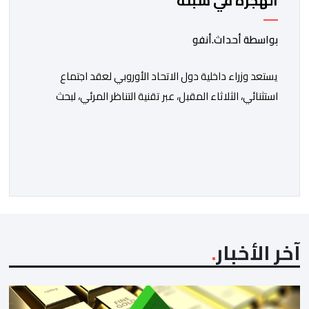
الهجرة في سبتة
بواسطة أحداث.أنفو
يستعد وزراء داخلية دول الاتحاد الأوروبي لعقد اجتماع
استثنائي، الثلاثاء المقبل، عبر تقنية التناظر المرئي، لبحث
التطورات المرتبطة بأزمة الهجرة التي شهدتها مدينة سبتة
المحتلة، وسط تزايد الضغوط من أجل بلورة موقف أوروبي
موحد تجاه تداعيات الوضع. وأفادت الرئاسة الإيرلندية
لمجلس الاتحاد الأوروبي بأن الاجتماع جاء استجابة لطلب
إسباني حظي بدعم قادة 22 دولة عضوا، […]
آخر الأخبار