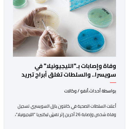
وفاة وإصابات بـ"الليجيونيلا" في
سويسرا.. والسلطات تغلق أبراج تبريد
مشبوهة
بواسطة أحداث.أنفو / وكالات
أعلنت السلطات الصحية في كانتون بازل السويسري تسجيل
وفاة شخص وإصابة 26 آخرين إثر تفشٍ لبكتيريا “الليجيونيلا”،
في حادثة أثارت حالة من الاستنفار الصحي، وسط ترجيحات بأن