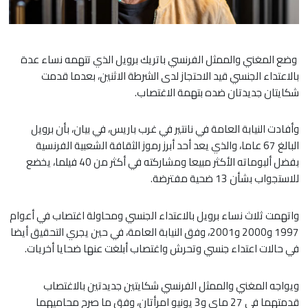
وضع المغني والممثل الفرنسي باتريك برويل الذي تتهمه نساء عدة
بالاعتداء الجنسي قيد الاحتجاز لدى الشرطة الاثنين، بعدما قدمت
شكايتان جديدتان ضده بتهمة الاغتصاب.
وأفادت النيابة العامة في نانتير في غرب باريس، في بيان، بأن برويل
البالغ 67 عاما، والذي يعد أحد أبرز رموز الثقافة الشعبية الفرنسية
بفضل ألبوماته الأكثر مبيعا ومشاركته في أكثر من 40 فيلما، يخضع
للاستجواب بشأن 13 ضحية مفترضة.
واتهمت ثلاث نساء برويل بالاعتداء الجنسي ومحاولة اغتصاب في أعوام
1997 و2000 و2001، وفق النيابة العامة، في حين يجري التحقيق أيضا
في حالات اعتداء جنسي وتحرش واغتصاب أبلغت عنها ضحايا أخريات.
ويواجه المغني والممثل الفرنسي شكايتين جديدتين بالاغتصاب
قدمتهما في 27 ماي و3 يونيو امرأتان، وفق ما صرح محاميهما