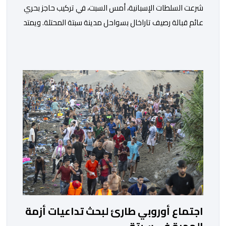
شرعت السلطات الإسبانية، أمس السبت، في تركيب حاجز بحري
عائم قبالة رصيف تاراخال بسواحل مدينة سبتة المحتلة. ويمتد
الحاجز الجديد على طول يناهز 500 متر، وهو مصنوع من
مواد مطاطية عائمة، فيما يتراوح ارتفاع الجزء الظاهر منه
فوق سطح البحر ما بين 30 و70 سنتيمترًا، بينما يمتد الجزء
المغمور منه إلى عمق يصل إلى نحو […]
اجتماع أوروبي طارئ لبحث تداعيات أزمة