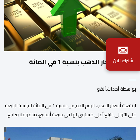
✉
ارتفاع أسعار الذهب بنسبة 1 في المائة
شترك الآن
بواسطة أحداث.أنفو
ارتفعت أسعار الذهب، اليوم الخميس، بنسبة 1 في المائة للجلسة الرابعة
على التوالي، لتبلغ أعلى مستوى لها في سبعة أسابيع، مدعومة بتراجع
الدولار وانخفاض عوائد سندات الخزانة الأمريكية. وزاد سعر الذهب في
المعاملات الفورية بنسبة 1 في المائة إلى 4285,69 دولارا للأوقية،