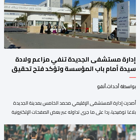
مسجلا أعلى مستوى له منذ 18 يونيو الماضي، فيما ارتفعت العقود
الأمريكية الآجلة […]
إدارة مستشفى الجديدة تنفي مزاعم ولادة
سيدة أمام باب المؤسسة وتؤكد فتح تحقيق
بواسطة أحداث.أنفو
أصدرت إدارة المستشفى الإقليمي محمد الخامس بمدينة الجديدة
بلاغا توضيحيا، ردا على ما جرى تداوله عبر بعض الصفحات الإلكترونية
ومنصات التواصل الاجتماعي بشأن مزاعم تفيد بأن سيدة حامل وضعت
مولودها أمام الباب الرئيسي للمستشفى بسبب رفض استقبالها أو
التكفل بها. وأكدت إدارة المستشفى أن السيدة المعنية حضرت إلى