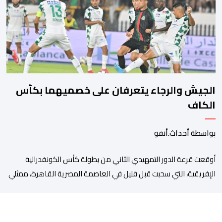
مصلحة الولادة، حيث تم استقبالها وتسجيلها وإخضاعها […]
الجيش والرجاء يتعرفان على خصميهما بكأس
الكاف
بواسطة أحداث.أنفو
أوقعت قرعة الدور التمهيدي الثاني من بطولة كأس الكونفدرالية
الإفريقية، التي سحبت قبل قليل في العاصمة المصرية القاهرة، ممثلي
كرة القدم المغربية الرجاء الرياضي والجيش الملكي في مواجهات
مرتقبة أمام أندية غرب ووسط القارة. ​وسيكون نادي الرجاء الرياضي
على موعد مع مواجهة المتأهل من المباراة التي تجمع بين إيل