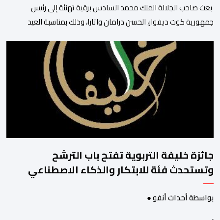
بعث صاحب الجلالة الملك محمد السادس برقية تهنئة إلى رئيس
جمهورية كوت ديفوار، الحسن درامان واتارا، وذلك بمناسبة العيد
الوطني لبلاده. وأعرب جلالة الملك، في هذه البرقية، عن تهانئه الحارة
للسيد واتارا، مقرونة بأصدق متمنيات جلالته بموصول التقدم والازدهار
للشعب الإيفواري. ومما جاء في برقية جلالة الملك “لقد تمكنت
المملكة المغربية وجمهورية كوت ديفوار، بحكم […]
جائزة خليفة التربوية تفتح باب الترشح
وتستحدث فئة للابتكار والذكاء الاصطناعي
بواسطة أحداث أنفو ●