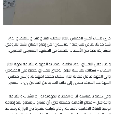
جرى، مساء أمس الخميس بالدار البيضاء، افتتاح مسرح لارميطاج الذي
شيد حديثا، بعرض مسرحية “المنسيون” من إخراج الفنان رشيد العروصي،
بمشاركة نخبة من الأسماء اللامعة في المشهد المسرحي المغربي.
وتميز حفل الافتتاح، الذي نظمته المديرية الجهوية للثقافة بجهة الدار
البيضاء – سطات، بمناسبة اليوم الوطني للمسرح، بحضور على الخصوص،
والي الجهة، عامل عمالة الدار البيضاء محمد امهيدية، ورئيس مجلس
الجهة عبد اللطيف معزوز، إلى جانب العديد من الفنانين ورواد المسرح.
وفي كلمة بالمناسبة، أبرزت المديرة الجهوية لوزارة الشباب والثقافة
والتواصل – قطاع الثقافة، حفيظة خيي، أن مسرح لارميطاج يعد إضافة
نوعية للبنيات الثقافية بالمدينة، ونتاج شراكة مثمرة بين الوزارة وجماعة