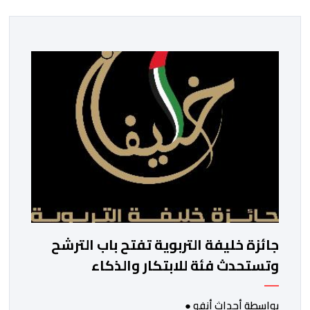
جائزة خليفة التربوية تفتح باب الترشح
وتستحدث فئة للابتكار والذكاء
الاصطناعي
بواسطة أحداث أنفو ●