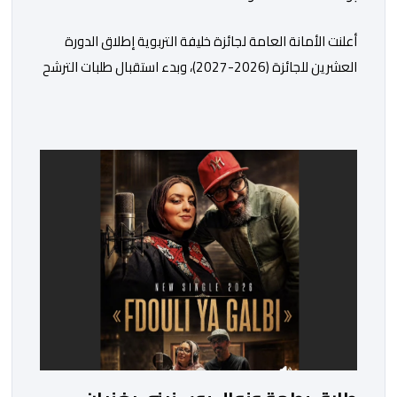
أعلنت الأمانة العامة لجائزة خليفة التربوية إطلاق الدورة
العشرين للجائزة (2026-2027)، وبدء استقبال طلبات الترشح
إلكترونياً اعتباراً من اليوم وحتى 31 دجنبر 2026. وقال بلاغ
صحافي إن هذه الدوة تكتسب أهمية خاصة لتزامنها مع
مرور عشرين عاماً على انطلاق الجائزة، وتشهد للمرة الأولى
استحداث فئة “الابتكار والذكاء الاصطناعي في التعليم”، إلى
جانب طرح 10 مجالات […]