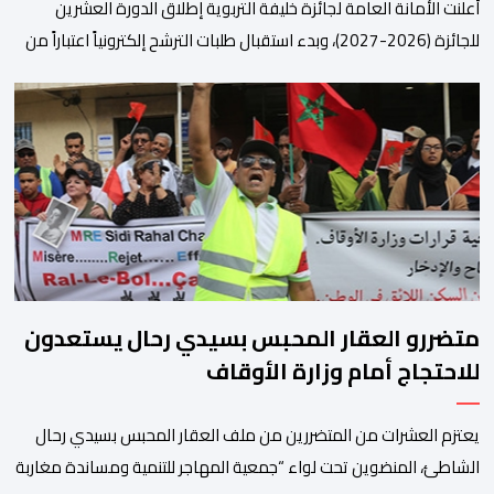
أعلنت الأمانة العامة لجائزة خليفة التربوية إطلاق الدورة العشرين
للجائزة (2026-2027)، وبدء استقبال طلبات الترشح إلكترونياً اعتباراً من
اليوم وحتى 31 دجنبر 2026. وقال بلاغ صحافي إن هذه الدوة تكتسب
أهمية خاصة لتزامنها مع مرور عشرين عاماً على انطلاق الجائزة،
وتشهد للمرة الأولى استحداث فئة “الابتكار والذكاء الاصطناعي في
التعليم”، إلى جانب طرح 10 مجالات […]
متضررو العقار المحبس بسيدي رحال يستعدون
للاحتجاج أمام وزارة الأوقاف
يعتزم العشرات من المتضررين من ملف العقار المحبس بسيدي رحال
الشاطئ، المنضوين تحت لواء “جمعية المهاجر للتنمية ومساندة مغاربة