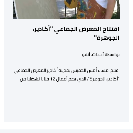
افتتاح المعرض الجماعي "أكادير،
الجوهرة"
بواسطة أحداث. أنفو
افتتح، مساء أمس الخميس بمدينة أكادير المعرض الجماعي
“أكادير، الجوهرة”، الذي يضم أعمال 12 فنانا تشكيليا من
جهة سوس ماسة، ويستمر إلى غاية 31 أكتوبر القادم. ويعد
هذا المعرض افتتاحا رسميا لـ”فضاء إكسبو أكادير” الجديد،
الذي يطمح إلى أن يصبح فضاء دائما مخصصا للتعريف
بإبداعات ومواهب الجهة وخارجها. ويجمع معرض “أكادير،
الجوهرة”، الذي تنظمه مؤسسة […]