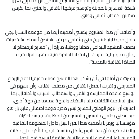
الدار البيضاء، في انسجام تام مع المشروع الملكي الهادف إلى تعزيز
شبكة المسارح بالمدينة وتوسيع عرضها الثقافي والفني، بما يكرس
مكانتها كقطب ثقافي وطني.
وأضافت أن هذا المشروع يكتسي أهميته أيضا من موقعه الاستراتيجي
داخل محيط ارتبط بتاريخ فني وثقافي عريق، واحتضن أسماء وشخصيات
بصمت المشهد الإبداعي محليا ووطنيا، مبرزة أن “مسرح لارميطاج لا
يمثل مجرد بناية جديدة، بل امتدادا لذاكرة فنية حية، وحافزا متجددا
للحياة الثقافية بالمدينة”.
وعبرت عن أملها في أن يشكل هذا المسرح فضاء حقيقيا لدعم الإبداع
المسرحي وتقريب الفعل الثقافي من مختلف الفئات، وأن يسهم في
توسيع قاعدة الممارسة والتلقي، واستقطاب الشباب والأطفال، بما
يعزز الدينامية الثقافية بالدار البيضاء والجهة عموما.من جهة أخرى،
اعتبرت أن اليوم الوطني للمسرح ليس مجرد موعد احتفالي عابر، بل هو
عيد وطني يحتفي بالمسرح والمسرحيين المغاربة، ويجسد اعترافا
مؤسساتيا ورمزيا بأهمية هذا الفن النبيل داخل المنظومة الثقافية
ببلادنا، مضيفة أن هذا اليوم يشكل مناسبة لتجديد التأكيد على مكانة
المسرح باعتباره فضاء للإبداع والتربية، ورافعة لترسيخ قيم الجمال