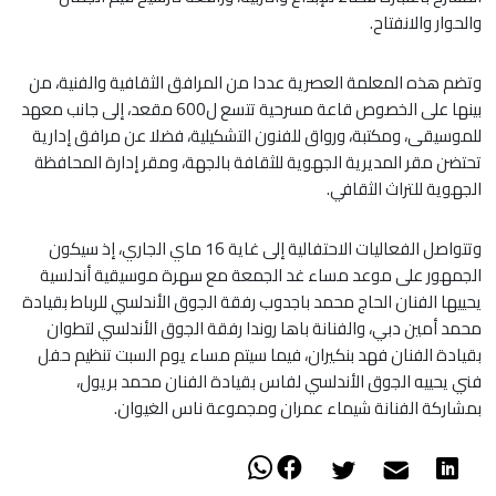
والحوار والانفتاح.
وتضم هذه المعلمة العصرية عددا من المرافق الثقافية والفنية، من
بينها على الخصوص قاعة مسرحية تتسع ل600 مقعد، إلى جانب معهد
للموسيقى، ومكتبة، ورواق للفنون التشكيلية، فضلا عن مرافق إدارية
تحتضن مقر المديرية الجهوية للثقافة بالجهة، ومقر إدارة المحافظة
الجهوية للتراث الثقافي.
وتتواصل الفعاليات الاحتفالية إلى غاية 16 ماي الجاري، إذ سيكون
الجمهور على موعد مساء غد الجمعة مع سهرة موسيقية أندلسية
يحييها الفنان الحاج محمد باجدوب رفقة الجوق الأندلسي للرباط بقيادة
محمد أمين دبي، والفنانة باها روندا رفقة الجوق الأندلسي لتطوان
بقيادة الفنان فهد بنكيران، فيما سيتم مساء يوم السبت تنظيم حفل
فني يحييه الجوق الأندلسي لفاس بقيادة الفنان محمد بريول،
بمشاركة الفنانة شيماء عمران ومجموعة ناس الغيوان.