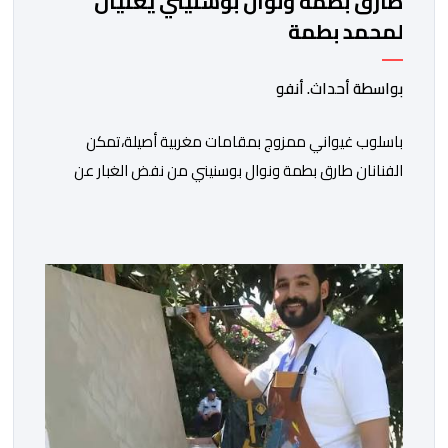
طارق بطمة ونوال بوسنيني يغنيان
لمحمد بطمة
بواسطة أحداث. أنفو
باسلوب غيواني ممزوج بمقامات مغربية أصيلة،تمكن
الفنانان طارق بطمة ونوال بوسنيني من نفض الغبار عن
زجلية جميلة،كتبها ولحنها المرحوم محمد بطمة ،احد اعمدة
مجموعة لمشاهب الشهيرة. الاغنية بعنوان ” فضولي
ياقلبي” ،قام بتوزيعها اسامة باهي،باسلوب سلس وبسيط،
متحكما في الجمل الموسيقية والانتقالات الجميلة..استطاع
الفنانان طارق بطمة ونوال بوسنيني أن يعطيا روحا فريدة
لهذه الاغنية,بفضل أدا […]