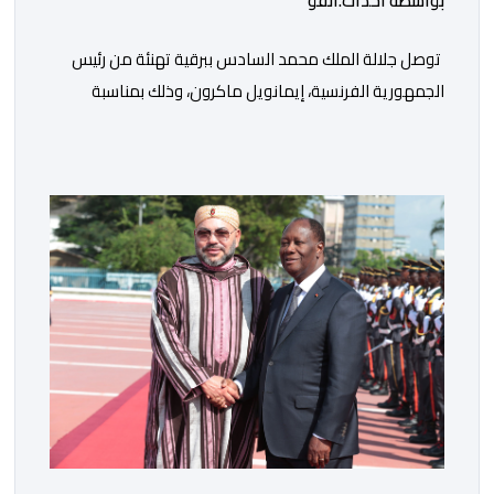
بواسطة أحداث.أنفو
توصل جلالة الملك محمد السادس ببرقية تهنئة من رئيس
الجمهورية الفرنسية، إيمانويل ماكرون، وذلك بمناسبة
الذكرى السابعة والعشرين لتربعه على العرش، حيث أعرب
فيها عن تمنياته لجلالة الملك بالصحة والسعادة والتوفيق،
مجددا التعبير لجلالته عن مشاعر الصداقة العميقة والمتينة
التي تكنها فرنسا وشعبها للمغرب وللشعب المغربي. وقال
الرئيس الفرنسي “لا يساورني أي شك في أن […]