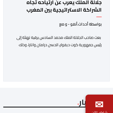
جلالة الملك يعرب عن ارتياحه تجاه
الشراكة الاستراتيجية بين المغرب
والكوت ديفوار
بواسطة أحداث.أنفو - و مع
بعث صاحب الجلالة الملك محمد السادس برقية تهنئة إلى
رئيس جمهورية كوت ديفوار، الحسن درامان واتارا، وذلك
بمناسبة العيد الوطني لبلاده. وأعرب جلالة الملك، في هذه
البرقية، عن تهانئه الحارة للسيد واتارا، مقرونة بأصدق
متمنيات جلالته بموصول التقدم والازدهار للشعب الإيفواري.
ومما جاء في برقية جلالة الملك “لقد تمكنت المملكة
المغربية وجمهورية كوت ديفوار، بحكم […]
✉
آخر الأخبار
شترك الآن