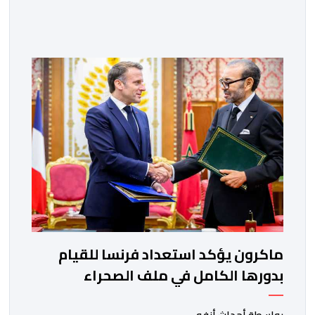
الجنوبية. وتم الإعلان عن هذا الموقف الجديد، أمس
الجمعة، خلال لقاء بين وزير الشؤون الخارجية والتعاون
الافريقي والمغاربة المقيمين بالخارج، ناصر بوريطة، ونائب
رئيس جمهورية كولومبيا، خوسيه مانويل ريستريبو، بحضور
وزير العلاقات الخارجية عمر بولا إسكوبار. وبهذه المناسبة،
أكد السيد […]
ماكرون يؤكد استعداد فرنسا للقيام
بدورها الكامل في ملف الصحراء