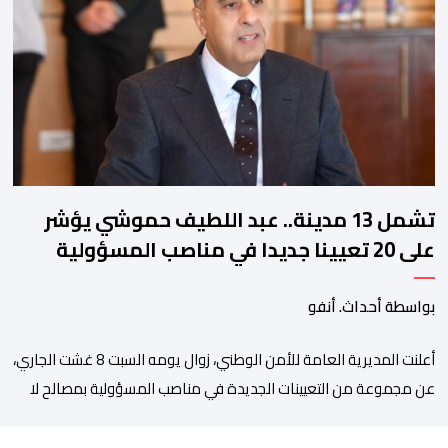
زيان، المعتقل بالمؤسسة ذاتها، وذلك لتنوير الرأي العام بالحقائق
والمعطيات الدقيقة.واوضحت إدارة المؤسسة السجنية أن المعني
بالأمر يستفيد منذ إيداعه من تتبع طبي منتظم ومستمر وفقا […]
تشمل 13 مدينة.. عبد اللطيف حموشي يؤشر
على 20 تعيينا جديدا في مناصب المسؤولية
بمصالح الأمن الوطني
بواسطة أحداث. أنفو
أعلنت المديرية العامة للأمن الوطني، زوال يومه السبت 8 غشت الجاري،
عن مجموعة من التعيينات الجديدة في مناصب المسؤولية بمصالح لا
ممركزة للأمن الوطني بمدن الناظور ومراكش وأكادير وتيكيوين
والعروي وأسفي ووجدة والعيون والدار البيضاء وبني ملال وابن جرير