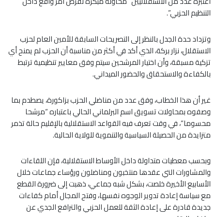
اعتبره عدد من الاستقلاليين “محاولة مبكرة لفرض أمر واقع داخل
التنظيم الحزبي”.
وتزداد حدة الجدل بالنظر إلى التصريحات السابقة للأمين العام لحزب
الاستقلال، نزار بركة، الذي أكد في أكثر من مناسبة أن الحزب لم يمنح أي
تزكية مسبقة، وأن اختيار المرشحين سيتم وفق معايير تنظيمية ترتبط
بالكفاءة والاستحقاق والحضور الميداني.
غير أن هذا الخطاب، وفق عدد من مناضلي الحزب بزاكورة، يصطدم بما
وصفوه بمحاولات تسويق اسم البرلماني الحالي باعتباره “مرشحا
محسوما”، في وقت تعرف فيه القواعد الاستقلالية بالإقليم حالة تذمر
متزايدة من الحصيلة السياسية والتنموية للولاية الحالية.
وبحسب معطيات متداولة داخل الأوساط الاستقلالية، فإن اللقاءات
والمشاورات التي عقدها منتخبون ومناضلون ورؤساء جماعات خلال
الأسابيع الأخيرة خلصت، بشكل شبه جماعي، ذهبت إلى ضرورة القطع
مع سياسة إعادة تدوير الوجوه نفسها، وفتح المجال أمام كفاءات
جديدة قادرة على إعادة الثقة للعمل الحزبي والترافع الجدي عن