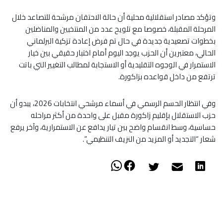
وتؤكد مصادر استقلالية محلية أن حالة الاحتقان مرشحة للتصاعد خلال
المرحلة المقبلة، خصوصا مع تلويح عدد من المنتخبين والمناضلين
بخطوات تصعيدية جديدة في حال تم فرض إعادة تزكية البرلماني
الحالي، معتبرين أن الحزب يوجد اليوم أمام اختبار حقيقي بين خيار
الاستمرار في الوجوه التقليدية أو الاستجابة لمطالب التغيير التي باتت
ترتفع من داخل قواعده بزاكورة.
وفي انتظار الحسم الرسمي في أسماء مرشحي انتخابات 2026، يبدو أن
حزب الاستقلال بإقليم زاكورة مقبل على واحدة من أكثر مراحله
حساسية، وسط انقسام واضح بين تيار يدافع عن الاستمرارية، وآخر يرفع
شعار “التجديد أو المزيد من النزيف التنظيمي”.