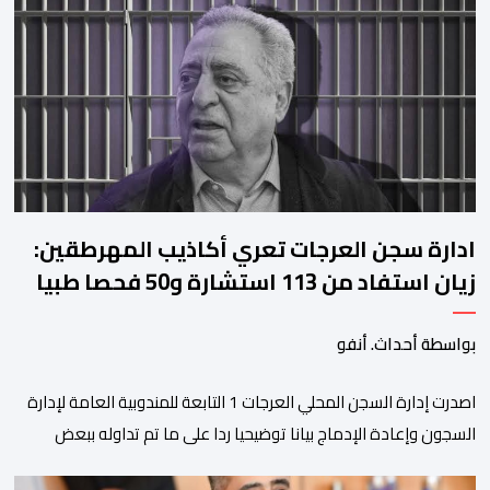
على منصات التواصل الاجتماعي، مصحوبا بعبارة “الرحلة مستمرة”، في
إشارة إلى رغبة الإدارة في الحفاظ على ركائز الفريق والتعزيز من
استقراره الفني […]
ادارة سجن العرجات تعري أكاذيب المهرطقين:
زيان استفاد من 113 استشارة و50 فحصا طبيا
بواسطة أحداث. أنفو
اصدرت إدارة السجن المحلي العرجات 1 التابعة للمندوبية العامة لإدارة
السجون وإعادة الإدماج بيانا توضيحيا ردا على ما تم تداوله ببعض
الجرائد والمواقع الالكترونية بخصوص الوضعية الصحية للسجين محمد