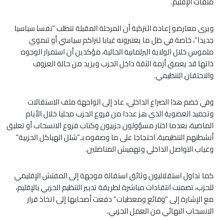
ملفات الإقليم.
ويرى معارضو إعادة التزكية أن المرحلة المقبلة تتطلب “نفسا سياسيا
جديدا”، خاصة في ظل ما يعتبرونه غيابا لتراكم سياسي أو تنموي
ملموس خلال الولاية البرلمانية الحالية، مؤكدين أن استمرار الوجوه
ذاتها قد يعمق أزمة الثقة داخل الحزب ويزيد من حالة العزوف
والاحتقان التنظيمي.
وفي خضم هذا الصراع الداخلي، عاد إلى الواجهة ملف الاستقالات
وتجميد العضوية الذي هز عددا من فروع الحزب محليا خلال الأيام
الماضية، بعدما اختار مسؤولون حزبيون وكتاب فروع الانسحاب أو تعليق
أنشطتهم التنظيمية، احتجاجا على ما وصفوه بـ”شلل الهياكل الحزبية”
وغياب التواصل الداخلي وتهميش المناضلين.
كما تداول استقلاليون وثائق استقالة موجهة إلى المفتش الإقليمي
للحزب، تضمنت انتقادات مباشرة لطريقة تدبير التنظيم الحزبي بالإقليم،
مع الإشارة إلى “وقائع ومعطيات” دفعت أصحابها إلى اتخاذ قرار
الانسحاب النهائي من العمل الحزبي.