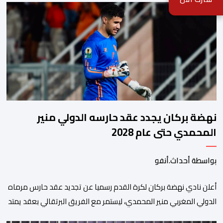
نهضة بركان يجدد عقد حارسه الدولي منير
المحمدي حتى عام 2028
بواسطة أحداث.أنفو
​أعلن نادي نهضة بركان لكرة القدم رسميا عن تجديد عقد حارس مرماه
الدولي المغربي منير المحمدي، ليستمر مع الفريق البرتقالي بعقد يمتد
حتى صيف عام 2028. ​وجاء هذا الإعلان عبر الحسابات الرسمية للنادي