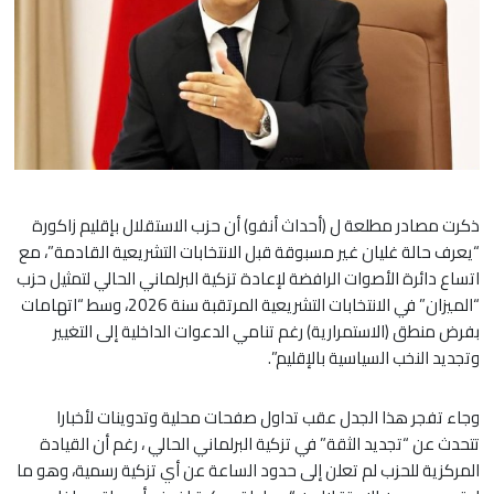
ذكرت مصادر مطلعة ل (أحداث أنفو) أن حزب الاستقلال بإقليم زاكورة
“يعرف حالة غليان غير مسبوقة قبل الانتخابات التشريعية القادمة”، مع
اتساع دائرة الأصوات الرافضة لإعادة تزكية البرلماني الحالي لتمثيل حزب
“الميزان” في الانتخابات التشريعية المرتقبة سنة 2026، وسط “اتهامات
بفرض منطق (الاستمرارية) رغم تنامي الدعوات الداخلية إلى التغيير
وتجديد النخب السياسية بالإقليم”.
وجاء تفجر هذا الجدل عقب تداول صفحات محلية وتدوينات لأخبارا
تتحدث عن “تجديد الثقة” في تزكية البرلماني الحالي ، رغم أن القيادة
المركزية للحزب لم تعلن إلى حدود الساعة عن أي تزكية رسمية، وهو ما