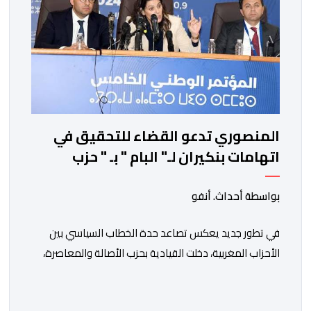
المنصوري تدعو القضاء للتحقيق في
اتهامات بنكيران لـ" البام " بـ " حزب
المخدرات "
بواسطة أحداث. أنفو
في تطور جديد يعكس تصاعد حدة الخطاب السياسي بين
الأحزاب المغربية، دخلت القيادية بحزب الأصالة والمعاصرة،
فاطمة الزهراء المنصوري، على خط المواجهة مع الأمين
العام السابق لحزب العدالة والتنمية، عبد الإله بنكيران، على