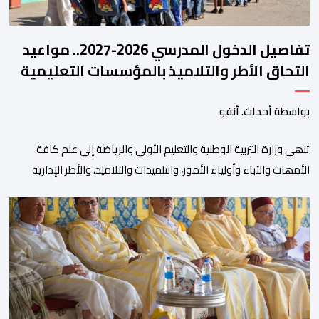
تفاصيل الدخول المدرسي 2026-2027.. مواعيد
التحاق الأطر والتلاميذ بالمؤسسات التعليمية
بواسطة أحداث. أنفو
تنھي وزارة التربیة الوطنیة والتعلیم الأولي والریاضة إلى علم كافة
الأمھات والآباء وأولیاء الأمور، والتلمیذات والتلامیذ، والأطر الإداریة
والتربویة وإلى الرأي العام الوطني، أن الدخول المدرسي لسنة 2026-
2027 سیتم في موعده الرسمي المحدد سلفا طبقا لمقتضیات المقرر
الوزاري رقم 047.26 الصادر بتاریخ 3 یولیوز 2026 بشأن تنظیم السنة
الدراسیة. وأوضحت الوزارة، في بلاغ، أن أطر […]