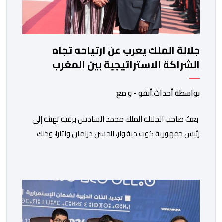
جلالة الملك يعرب عن ارتياحه تجاه
الشراكة الاستراتيجية بين المغرب
والكوت ديفوار
بواسطة أحداث.أنفو - و مع
بعث صاحب الجلالة الملك محمد السادس برقية تهنئة إلى
رئيس جمهورية كوت ديفوار، الحسن درامان واتارا، وذلك
بمناسبة العيد الوطني لبلاده. وأعرب جلالة الملك، في هذه
البرقية، عن تهانئه الحارة للسيد واتارا، مقرونة بأصدق
متمنيات جلالته بموصول التقدم والازدهار للشعب الإيفواري.
ومما جاء في برقية جلالة الملك “لقد تمكنت المملكة
المغربية وجمهورية كوت ديفوار، بحكم […]