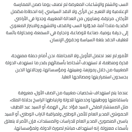
السب والشتم والإشاعات المغرضة لم تصنف يوما ضمن الممارسة
الإعلامية ولا التعبير عن الرأي ولا النقد السياسي. إنه ‏انحطاط مكتمل
الأركان. مرتزقة، وهاربون من العدالة المغربية، وجدوا في الأراضي
الكندية ملاذا آمنا، فحوّلوا السب والقذف ‏والتشهير والابتزاز المعنوي
إلى حرفة يومية. صناعة للوضاعة، وتجارة في السمعة، ومحاولة بائسة
لتغليف الحقد بلغة السياسة ‏وحقوق الإنسان.‏
الأمور لم تعد تحتمل التأويل ولا المجاملة. نحن أمام حملة ممنهجة،
قذرة ومنظمة، لا تستهدف أشخاصا بأسمائهم بقدر ما تستهدف ‏الدولة
المغربية من خلال رموزها، وهيبتها، ومؤسساتها، ورجالاتها الذين
يجسدون استمراريتها ومصالحها العليا.‏
عندما يتم استهداف شخصيات مغربية من الصف الأول، معروفة
باستقامتها ووطنيتها وخدمتها للدولة وارتباطها الراسخ بجلالة ‏الملك،
مثل المستشار الملكي السيد فؤاد عالي الهمة، أو السيد عبد اللطيف
الحموشي المدير العام للأمن الوطني ولمراقبة التراب ‏الوطني، أو السيد
ياسين المنصوري المدير العام للدراسات والمستندات، فإن الأمر لا يتعلق
بأسماء معزولة. إنه استهداف مباشر ‏لصورة الدولة، ولمؤسساتها،