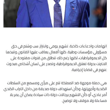
اتهامات وادعاءات كاذبة. تشهير يومي وابتزاز. سب وشتم في حق
مسؤولي مؤسسات وطنية. كلها أفعال يعاقب عليها القانون ‏وتنبذها
كل الديموقراطيات، لكنها رغم ذلك تنطلق من قنوات مفتوحة على
الانترنت بدولة تعتنق الديموقراطية، وتصدر على ‏لسان أشخاص مبحوث
عنهم في قضايا إجرامية.‏
هي حملة موجهة ضد المملكة تتم على مرأى ومسمع من السلطات
الكندية وأجهزتها، وكأن استهداف دولة صديقة من داخل ‏التراب الكندي
أمر عادي، أو كأن التشهير برجالات دولة ذات سيادة يمكن أن يمر بلا
مساءلة ولا موقف ولا توضيح.‏