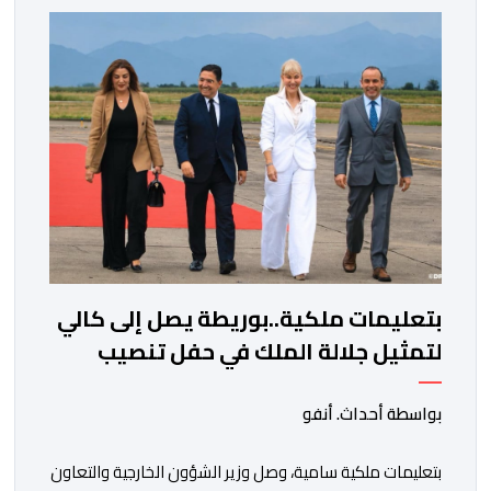
خلفية اتهامات سبق أن وجهها هذا الأخير إلى حزب ” البام ”
وربطه بملف المخدرات.المنصوري أكدت أن بنكيران ” ما غير
اليوم […]
بتعليمات ملكية..بوريطة يصل إلى كالي
لتمثيل جلالة الملك في حفل تنصيب
الرئيس الكولومبي الجديد
بواسطة أحداث. أنفو
بتعليمات ملكية سامية، وصل وزير الشؤون الخارجية والتعاون