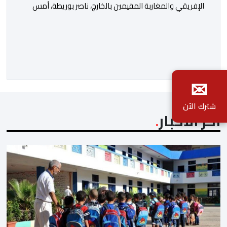
الإفريقي والمغاربة المقيمين بالخارج، ناصر بوريطة، أمس
الخميس إلى كالي (كولومبيا)، لتمثيل صاحب الجلالة الملك
محمد السادس، نصره الله، في حفل تنصيب الرئيس
الكولومبي الجديد. وكان في استقبال بوريطة، لدى وصوله،
حاكمة منطقة فال ديل كاوكا، السيدة ديليا فرانسيسكا
✉
تورو، وعمدة سانتياغو دي كالي، السيد ألفارو أليخاندرو […]
شترك الآن
آخر الأخبار