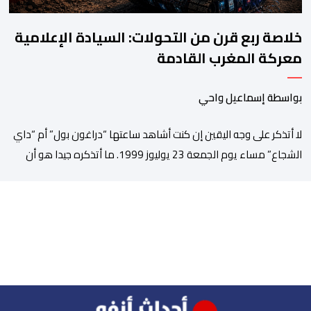
خلاصة ربع قرن من التحولات: السيادة الإعلامية
معركة المغرب القادمة
بواسطة إسماعيل واحي
لا أتذكر على وجه اليقين إن كنت أشاهد ساعتها “دراغون بول” أم “داي
الشجاع” مساء يوم الجمعة 23 يوليوز 1999. ما أتذكره جيدا هو أن
البث انقطع فجأة. اختفت شخصيات الرسوم المتحركة، وحلت محلها
تلاوة القرآن الكريم، ثم جاء الإعلان الرسمي عن وفاة الملك الحسن
الثاني طيب الله ثراه، رافقته هيستيريا من البكاء داخل المنزل […]