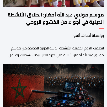
موسم مولاي عبد الله أمغار: انطلاق الأنشطة
الدينية في أجواء من الخشوع الروحي
بواسطة أحداث. أنفو
انطلقت، اليوم الجمعة، الأنشطة الدينية للدورة الجديدة من موسم
مولاي عبد الله أمغار، برئاسة والي جهة الدار البيضاء-سطات، وعامل
إقليم الجديدة، ورئيس جماعة مولاي عبد الله، ورئيس المجلس الإقليمي
للجديدة، ورئيس المجلس العلمي المحلي للجديدة، وذلك بحضور
شخصيات مدنية وعسكرية ودينية. وجرت مراسيم افتتاح فعاليات
الموسم بالخيمة الرسمية، حيث أُلقيت كلمات كل من رئيس المجلس […]