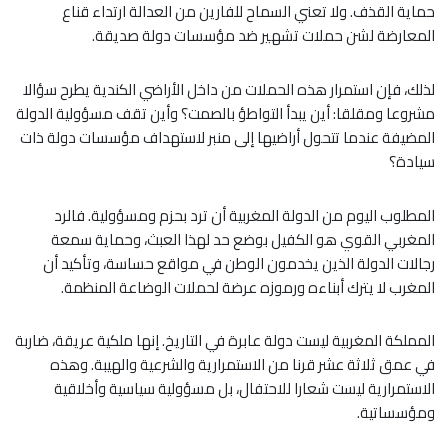
حماية القذف. ولا تعني السماح للفارين من العدالة ‏ارتداء قناع
المعارضة لشن حملات تشهير ضد مؤسسات دولة صديقة.‏
لذلك، فإن استمرار هذه الحملات من داخل الأراضي الكندية يطرح سؤالا
مشروعا ومقلقا: أين يبدأ التواطؤ بالصمت؟ وأين تقف ‏مسؤولية الدولة
المضيفة عندما تتحول أراضيها إلى منبر لاستهداف مؤسسات دولة ذات
سيادة؟
المطلوب اليوم من الدولة المغربية أن ترد بحزم ومسؤولية. فالرد
المغربي القوي هو الكفيل بوضع حد لهذا العبث، وحماية سمعة
‏رجالات الدولة الذين يخدمون الوطن في مواقع حساسة، وتأكيد أن
المغرب لا يترك أبناءه ورموزه عرضة لحملات الوضاعة ‏المنظمة.‏
المملكة المغربية ليست دولة عابرة في التاريخ. إنها ملكية عريقة، ضاربة
في عمق ثلاثة عشر قرنا من الاستمرارية والشرعية ‏والهيبة. وهذه
الاستمرارية ليست شعارا للاحتفال، بل مسؤولية سياسية وأخلاقية
ومؤسساتية.‏