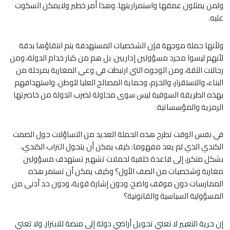
ولمن يمثلون عمقها واستمراريتها. وهذا أمر خطير ولايمكن السكوت
عليه.‏
ولأنها حملة موجهة فإن الشخصيات المستهدفة يتم انتقاؤها بدقة
لأنهم ليسوا مجرد مسؤولين إداريين. بل هم من كبار خدام ‏الدولة، ومن
رجالات الثقة، ومن الوجوه التي ارتبطت في وعي المغاربة بمرحلة من
البناء، والاستقرار، والحزم، وحماية ‏المصالح العليا للوطن. واستهدافهم
بهذه الطريقة السوقية ليس سوى محاولة لضرب الدولة من خاصرتها
الرمزية والمؤسساتية.‏
في نفس الوقت تطرح هذه الحملة العديد من التساؤلات حول الصمت
الكندي الذي لم يعد مفهوما: كيف يمكن أن يتحول التراب ‏الكندي،
بشكل متكرر، إلى قاعدة خلفية لحملات تشهير تستهدف مسؤولين
مغاربة وشخصيات من الصف الأول؟ وكيف يمكن أن ‏تستمر هذه
الممارسات دون موقف واضح، ودون إشارة قوية، ودون حد أدنى من
المسؤولية السياسية والقانونية؟
إن حرية التعبير لا تعني تحويل أراضي دولة إلى منصة للابتزاز. ولا تعني