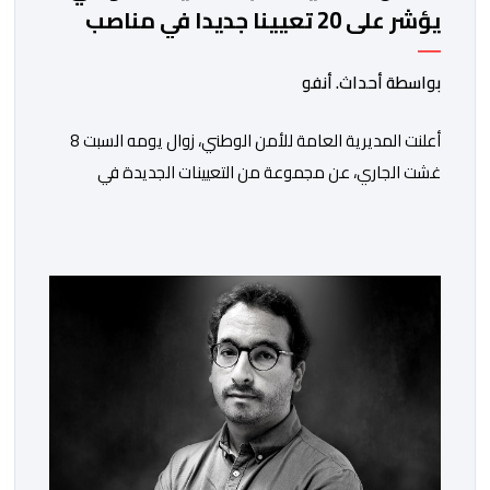
يؤشر على 20 تعيينا جديدا في مناصب
المسؤولية بمصالح الأمن الوطني
بواسطة أحداث. أنفو
أعلنت المديرية العامة للأمن الوطني، زوال يومه السبت 8
غشت الجاري، عن مجموعة من التعيينات الجديدة في
مناصب المسؤولية بمصالح لا ممركزة للأمن الوطني بمدن
الناظور ومراكش وأكادير وتيكيوين والعروي وأسفي ووجدة
والعيون والدار البيضاء وبني ملال وابن جرير وطنجة وأصيلة،
وذلك في إطار دينامية داخلية تهدف لضخ دماء جديدة
والاستعانة بكفاءات أمنية شابة ومتمرسة، […]