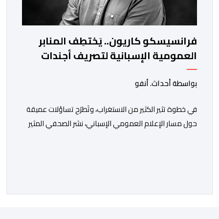
فرانسيسكو كاريون.. يَختطِف المنابر
العمومية الإسبانية لتصريف أجندات
معادية للمغرب
بواسطة أحداث. أنفو
في خطوة تثير الكثير من الاستغراب، وتَطرَح تساؤلات عميقة
حول مسار الإعلام العمومي الإسباني، نشر الصحفي المثير
للجدل فرانسيسكو كاريون مقالاً مطولاً ومتحيزاً على بوابة
مؤسسة الإذاعة والتلفزيون الإسبانية العمومية (RTVE).
المقال الذي حَمَل عنواناً مليئاً بالإيحاءات السلبية: “المغرب،
بين غياب محمد السادس، شائعات الانتقال والاضطرابات
الاجتماعية”، يُمثِّل خروجاً غير مألوف عن الخط التحريري
المعتاد […]