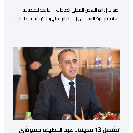
اصدرت إدارة السجن المحلي العرجات 1 التابعة للمندوبية
العامة لإدارة السجون وإعادة الإدماج بيانا توضيحيا ردا على
ما تم تداوله ببعض الجرائد والمواقع الالكترونية بخصوص
الوضعية الصحية للسجين محمد زيان، المعتقل بالمؤسسة
ذاتها، وذلك لتنوير الرأي العام بالحقائق والمعطيات
الدقيقة.واوضحت إدارة المؤسسة السجنية أن المعني بالأمر
يستفيد منذ إيداعه من تتبع طبي منتظم ومستمر وفقا […]
تشمل 13 مدينة.. عبد اللطيف حموشي