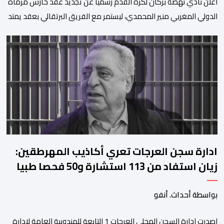
​أعلن نادي نهضة بركان لكرة القدم رسميا عن تجديد عقد حارس مرماه
الدولي المغربي منير المحمدي، ليستمر مع الفريق البرتقالي بعقد يمتد
حتى صيف عام 2028. ​وجاء هذا الإعلان عبر الحسابات الرسمية للنادي
على منصات التواصل الاجتماعي، مصحوبا بعبارة “الرحلة مستمرة”، في
إشارة إلى رغبة الإدارة في الحفاظ على ركائز الفريق والتعزيز من
استقراره الفني […]
ادارة سجن العرجات تعري أكاذيب المهرطقين:
زيان استفاد من 113 استشارة و50 فحصا طبيا
بواسطة أحداث. أنفو
اصدرت إدارة السجن المحلي العرجات 1 التابعة للمندوبية العامة لإدارة