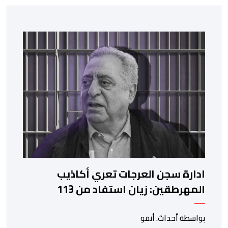
ادارة سجن العرجات تعري أكاذيب
المهرطقين: زيان استفاد من 113
استشارة و50 فحصا طبيا
بواسطة أحداث. أنفو