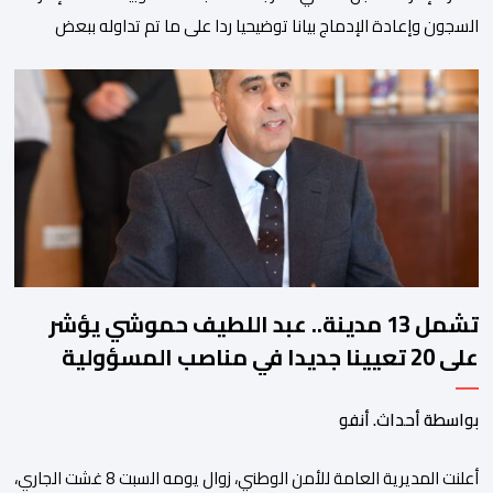
السجون وإعادة الإدماج بيانا توضيحيا ردا على ما تم تداوله ببعض
الجرائد والمواقع الالكترونية بخصوص الوضعية الصحية للسجين محمد
زيان، المعتقل بالمؤسسة ذاتها، وذلك لتنوير الرأي العام بالحقائق
والمعطيات الدقيقة.واوضحت إدارة المؤسسة السجنية أن المعني
بالأمر يستفيد منذ إيداعه من تتبع طبي منتظم ومستمر وفقا […]
تشمل 13 مدينة.. عبد اللطيف حموشي يؤشر
على 20 تعيينا جديدا في مناصب المسؤولية
بمصالح الأمن الوطني
بواسطة أحداث. أنفو
أعلنت المديرية العامة للأمن الوطني، زوال يومه السبت 8 غشت الجاري،