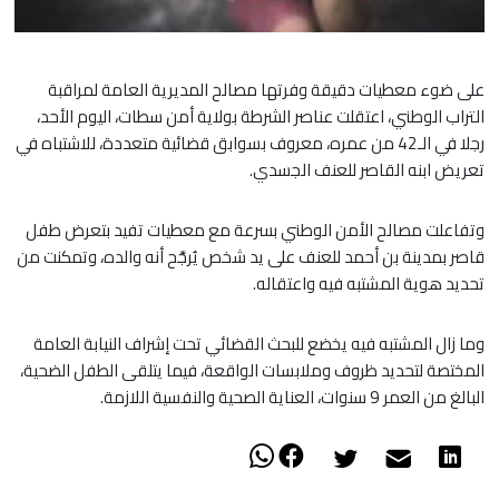
على ضوء معطيات دقيقة وفرتها مصالح المديرية العامة لمراقبة
التراب الوطني، اعتقلت عناصر الشرطة بولاية أمن سطات، اليوم الأحد،
رجلا في الـ42 من عمره، معروف بسوابق قضائية متعددة، للاشتباه في
تعريض ابنه القاصر للعنف الجسدي.
وتفاعلت مصالح الأمن الوطني بسرعة مع معطيات تفيد بتعرض طفل
قاصر بمدينة بن أحمد للعنف على يد شخص يُرجَّح أنه والده، وتمكنت من
تحديد هوية المشتبه فيه واعتقاله.
وما زال المشتبه فيه يخضع للبحث القضائي تحت إشراف النيابة العامة
المختصة لتحديد ظروف وملابسات الواقعة، فيما يتلقى الطفل الضحية،
البالغ من العمر 9 سنوات، العناية الصحية والنفسية اللازمة.