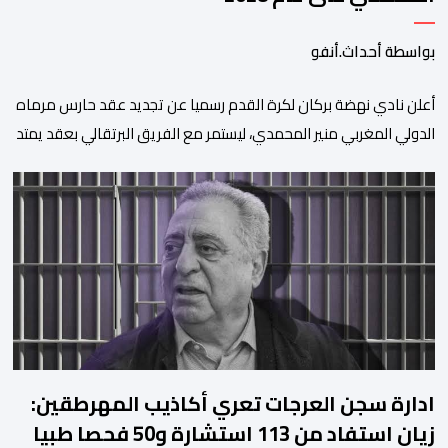
بواسطة أحداث.أنفو
​أعلن نادي نهضة بركان لكرة القدم رسميا عن تجديد عقد حارس مرماه
الدولي المغربي منير المحمدي، ليستمر مع الفريق البرتقالي بعقد يمتد
حتى صيف عام 2028. ​وجاء هذا الإعلان عبر الحسابات الرسمية للنادي
على منصات التواصل الاجتماعي، مصحوبا بعبارة “الرحلة مستمرة”، في
إشارة إلى رغبة الإدارة في الحفاظ على ركائز الفريق والتعزيز من
استقراره الفني […]
ادارة سجن العرجات تعري أكاذيب المهرطقين:
زيان استفاد من 113 استشارة و50 فحصا طبيا