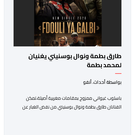
طارق بطمة ونوال بوسنيني يغنيان
لمحمد بطمة
بواسطة أحداث. أنفو
باسلوب غيواني ممزوج بمقامات مغربية أصيلة،تمكن
الفنانان طارق بطمة ونوال بوسنيني من نفض الغبار عن
زجلية جميلة،كتبها ولحنها المرحوم محمد بطمة ،احد اعمدة
مجموعة لمشاهب الشهيرة. الاغنية بعنوان ” فضولي
ياقلبي” ،قام بتوزيعها اسامة باهي،باسلوب سلس وبسيط،