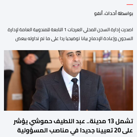
بواسطة أحداث. أنفو
اصدرت إدارة السجن المحلي العرجات 1 التابعة للمندوبية العامة لإدارة
السجون وإعادة الإدماج بيانا توضيحيا ردا على ما تم تداوله ببعض
الجرائد والمواقع الالكترونية بخصوص الوضعية الصحية للسجين محمد
زيان، المعتقل بالمؤسسة ذاتها، وذلك لتنوير الرأي العام بالحقائق
والمعطيات الدقيقة.واوضحت إدارة المؤسسة السجنية أن المعني
بالأمر يستفيد منذ إيداعه من تتبع طبي منتظم ومستمر وفقا […]
تشمل 13 مدينة.. عبد اللطيف حموشي يؤشر
على 20 تعيينا جديدا في مناصب المسؤولية