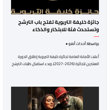
جائزة خليفة التربوية تفتح باب الترشح
وتستحدث فئة للابتكار والذكاء
الاصطناعي
بواسطة أحداث أنفو ●
أعلنت الأمانة العامة لجائزة خليفة التربوية إطلاق الدورة
العشرين للجائزة (2026-2027)، وبدء استقبال طلبات الترشح
إلكترونياً اعتباراً من اليوم وحتى 31 دجنبر 2026. وقال بلاغ
صحافي إن هذه الدوة تكتسب أهمية خاصة لتزامنها مع
مرور عشرين عاماً على انطلاق الجائزة، وتشهد للمرة الأولى
استحداث فئة “الابتكار والذكاء الاصطناعي في التعليم”، إلى
جانب طرح 10 مجالات […]