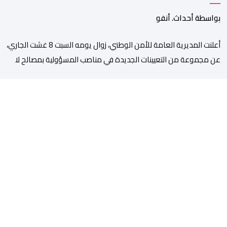
بمصالح الأمن الوطني
بواسطة أحداث. أنفو
أعلنت المديرية العامة للأمن الوطني، زوال يومه السبت 8 غشت الجاري،
عن مجموعة من التعيينات الجديدة في مناصب المسؤولية بمصالح لا
ممركزة للأمن الوطني بمدن الناظور ومراكش وأكادير وتيكيوين
والعروي وأسفي ووجدة والعيون والدار البيضاء وبني ملال وابن جرير
وطنجة وأصيلة، وذلك في إطار دينامية داخلية تهدف لضخ دماء جديدة
والاستعانة بكفاءات أمنية شابة ومتمرسة، […]