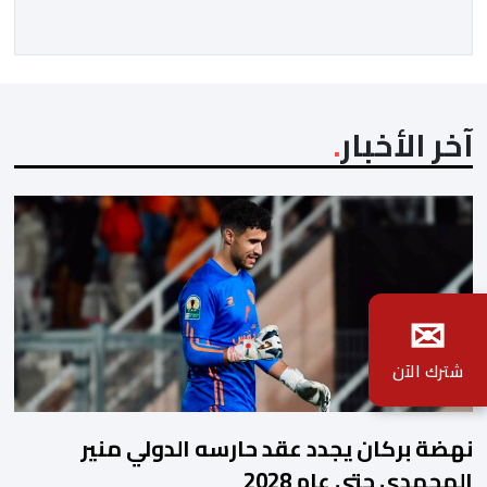
متحكما في الجمل الموسيقية والانتقالات الجميلة..استطاع
الفنانان طارق بطمة ونوال بوسنيني أن يعطيا روحا فريدة
لهذه الاغنية,بفضل أدا […]
آخر الأخبار
✉
شترك الآن
نهضة بركان يجدد عقد حارسه الدولي منير
المحمدي حتى عام 2028