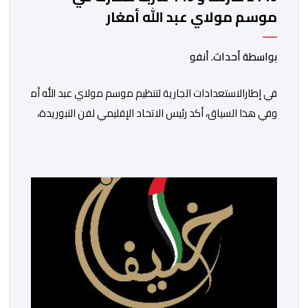
موسم مولاي عبد الله أمغار
بواسطة أحداث. أنفو
في إطارالاستعدادات الجارية لتنظيم موسم مولاي عبد الله أمغار،تو
وفي هذا السياق، أكد رئيس الاتحاد الإقليمي لفن التبوريدة،
سعيد
ولم تخل هذه الدورة من مؤشرات إيجابية على مستوى تنوعالمشاركة،
وتبرز هذه الأرقام الحجم الكبير الذي باتت تعرفه تظاهرةالتبوريدة 
ومن المرتقب أن تعرف فعاليات الموسم إقبالا جماهيريا
واسعا،في ظل الشغف الكبير الذي يحظى به فن التبوريدة، باعتبارهأحد أ