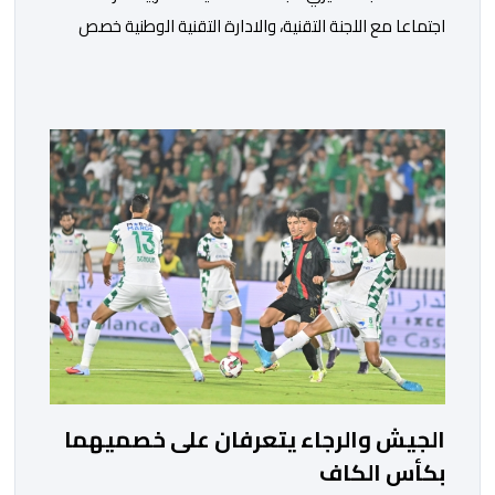
اجتماعا مع اللجنة التقنية، والادارة التقنية الوطنية خصص
لتقييم حصيلة عمل الأشهر الثلاثة الماضية، والوقوف على
مختلف المحطات التي شهدتها المنتخبات الوطنية خلال
الفترة الأخيرة. وشهد الاجتماع تقديم عرض مفصل حول
مشاركة المنتخبين الوطنيين لأقل من 18 سنة، إناثا وذكورا،
من طرف اللجنة التقنية التي واكبت كل […]
الجيش والرجاء يتعرفان على خصميهما
بكأس الكاف