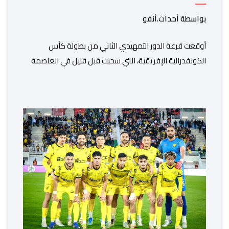
بواسطة أحداث.أنفو
أوقعت قرعة الدور التمهيدي الثاني من بطولة كأس
الكونفدرالية الإفريقية، التي سحبت قبل قليل في العاصمة
المصرية القاهرة، ممثلي كرة القدم المغربية الرجاء الرياضي
والجيش الملكي في مواجهات مرتقبة أمام أندية غرب
ووسط القارة. ​وسيكون نادي الرجاء الرياضي على موعد مع
مواجهة المتأهل من المباراة التي تجمع بين إيل كانيمي
واريورز النيجيري ونادي أوديب ممثل […]