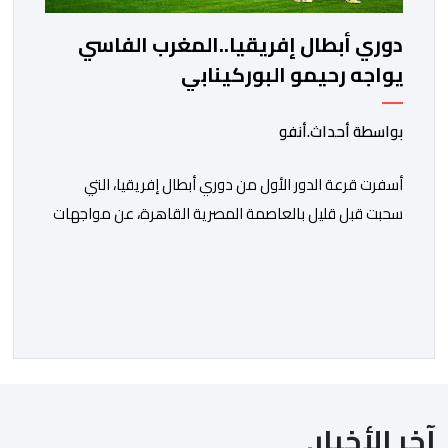
دوري أبطال إفريقيا..المغرب الفاسي
يواجه رحيمو البوركينابي
بواسطة أحداث.أنفو
أسفرت قرعة الدور الأول من دوري أبطال إفريقيا، التي
سحبت قبل قليل بالعاصمة المصرية القاهرة، عن مواجهات
متوازنة لممثلي كرة القدم المغربية، نهضة بركان والمغرب
الفاسي، في مستهل مشوارهما القاري. ​وسيكون نادي
نهضة بركان على موعد في هذا الدور مع الفائز من المباراة
التي تجمع بين ستار سبورت السييراليوني ونادي المدينة
الغامبي، حيث يطمح الفريق […]
آخر الأخبار