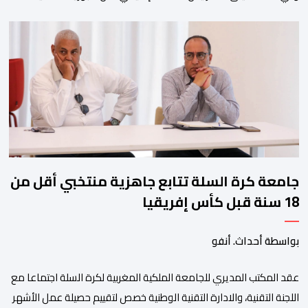
ولم تخل هذه الدورة من مؤشرات إيجابية على مستوى تنوعالمشاركة، حيث 
وتبرز هذه الأرقام الحجم الكبير الذي باتت تعرفه تظاهرةالتبوريدة خلال 
ومن المرتقب أن تعرف فعاليات الموسم إقبالا جماهيريا
واسعا،في ظل الشغف الكبير الذي يحظى به فن التبوريدة، باعتبارهأحد أبرز م
جامعة كرة السلة تتابع جاهزية منتخبي أقل من
18 سنة قبل كأس إفريقيا
بواسطة أحداث. أنفو
عقد المكتب المديري للجامعة الملكية المغربية لكرة السلة اجتماعا مع
اللجنة التقنية، والادارة التقنية الوطنية خصص لتقييم حصيلة عمل الأشهر