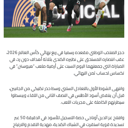
حجز المنتخب الوطني مقعده رسميا في ربع نهائي كأس العالم 2026،
عقب انتصاره المستحق على نظيره الكندي بثلاثة أهداف دون رد، في
المباراة التي جمعتهما اليوم السبت على أرضية ملعب “هيوستن” في
تكساس لحساب ثمن النهائي.
​وانتهى الشوط الأول بالتعادل السلبي وسط حذر تكتيكي من الجانبين،
قبل أن ينتفض أسود الأطلس في النصف الثاني من اللقاء ويبسطوا
سيطرتهم الكاملة على مجريات اللعب.
​وافتتح عز الدين أوناحي حصة التسجيل للأسود في الدقيقة 50 عبر
تسديدة قوية استقرت في الشباك الكندية، مهدية التقدم والارتياح