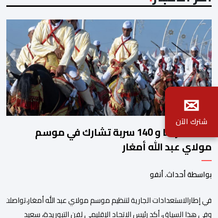
✉
شترك الآن
2140 فارسا و 140 سربة تشارك في موسم
مولاي عبد الله أمغار
بواسطة أحداث. أنفو
في إطارالاستعدادات الجارية لتنظيم موسم مولاي عبد الله أمغار،تواصلت 
وفي هذا السياق، أكد رئيس الاتحاد الإقليمي لفن التبوريدة، سعيد