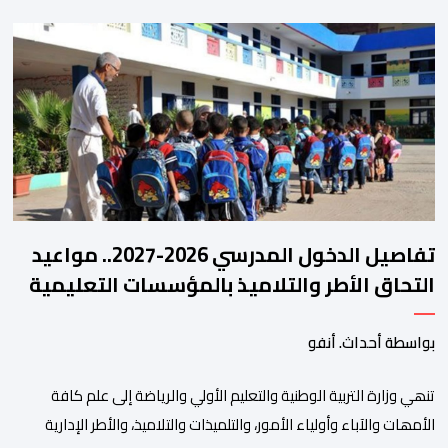
الثلاثة الماضية، والوقوف على مختلف المحطات التي شهدتها
المنتخبات الوطنية خلال الفترة الأخيرة. وشهد الاجتماع تقديم عرض
مفصل حول مشاركة المنتخبين الوطنيين لأقل من 18 سنة، إناثا وذكورا،
من طرف اللجنة التقنية التي واكبت كل […]
تفاصيل الدخول المدرسي 2026-2027.. مواعيد
التحاق الأطر والتلاميذ بالمؤسسات التعليمية
بواسطة أحداث. أنفو
تنھي وزارة التربیة الوطنیة والتعلیم الأولي والریاضة إلى علم كافة
الأمھات والآباء وأولیاء الأمور، والتلمیذات والتلامیذ، والأطر الإداریة