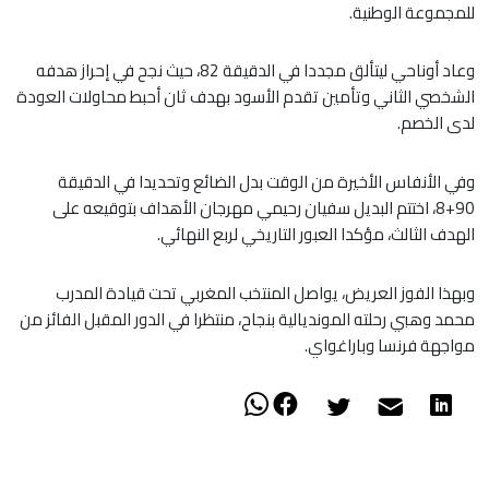
للمجموعة الوطنية.
​وعاد أوناحي ليتألق مجددا في الدقيقة 82، حيث نجح في إحراز هدفه
الشخصي الثاني وتأمين تقدم الأسود بهدف ثان أحبط محاولات العودة
لدى الخصم.
​وفي الأنفاس الأخيرة من الوقت بدل الضائع وتحديدا في الدقيقة
90+8، اختتم البديل سفيان رحيمي مهرجان الأهداف بتوقيعه على
الهدف الثالث، مؤكدا العبور التاريخي لربع النهائي.
​​وبهذا الفوز العريض، يواصل المنتخب المغربي تحت قيادة المدرب
محمد وهبي رحلته المونديالية بنجاح، منتظرا في الدور المقبل الفائز من
مواجهة فرنسا وباراغواي.