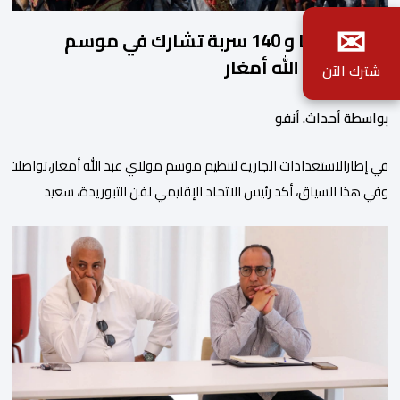
✉
2140 فارسا و 140 سربة تشارك في موسم
مولاي عبد الله أمغار
شترك الآن
بواسطة أحداث. أنفو
في إطارالاستعدادات الجارية لتنظيم موسم مولاي عبد الله أمغار،تواصلت 
وفي هذا السياق، أكد رئيس الاتحاد الإقليمي لفن التبوريدة، سعيد
ولم تخل هذه الدورة من مؤشرات إيجابية على مستوى تنوعالمشاركة، حيث 
وتبرز هذه الأرقام الحجم الكبير الذي باتت تعرفه تظاهرةالتبوريدة خلال 
ومن المرتقب أن تعرف فعاليات الموسم إقبالا جماهيريا
واسعا،في ظل الشغف الكبير الذي يحظى به فن التبوريدة، باعتبارهأحد أبرز م