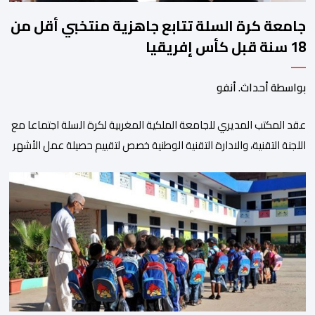
جامعة كرة السلة تتابع جاهزية منتخبي أقل من
18 سنة قبل كأس إفريقيا
بواسطة أحداث. أنفو
عقد المكتب المديري للجامعة الملكية المغربية لكرة السلة اجتماعا مع
اللجنة التقنية، والادارة التقنية الوطنية خصص لتقييم حصيلة عمل الأشهر
الثلاثة الماضية، والوقوف على مختلف المحطات التي شهدتها
المنتخبات الوطنية خلال الفترة الأخيرة. وشهد الاجتماع تقديم عرض
مفصل حول مشاركة المنتخبين الوطنيين لأقل من 18 سنة، إناثا وذكورا،
من طرف اللجنة التقنية التي واكبت كل […]