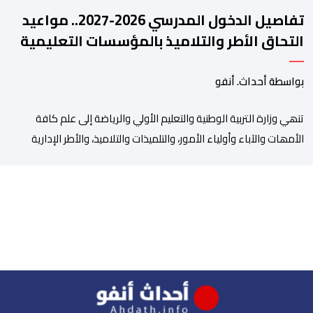
تفاصيل الدخول المدرسي 2026-2027.. مواعيد
التحاق الأطر والتلاميذ بالمؤسسات التعليمية
بواسطة أحداث. أنفو
تنھي وزارة التربیة الوطنیة والتعلیم الأولي والریاضة إلى علم كافة
الأمھات والآباء وأولیاء الأمور، والتلمیذات والتلامیذ، والأطر الإداریة
والتربویة وإلى الرأي العام الوطني، أن الدخول المدرسي لسنة 2026-
2027 سیتم في موعده الرسمي المحدد سلفا طبقا لمقتضیات المقرر
الوزاري رقم 047.26 الصادر بتاریخ 3 یولیوز 2026 بشأن تنظیم السنة
الدراسیة. وأوضحت الوزارة، في بلاغ، أن أطر […]