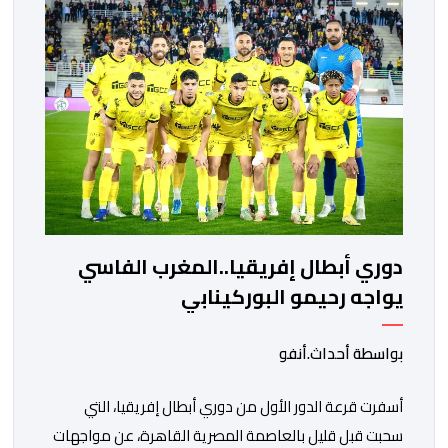
مواجهة المتأهل من المباراة التي تجمع بين إيل كانيمي
واريورز النيجيري ونادي أوديب ممثل […]
دوري أبطال إفريقيا..المغرب الفاسي
يواجه رحيمو البوركينابي
بواسطة أحداث.أنفو
أسفرت قرعة الدور الأول من دوري أبطال إفريقيا، التي
سحبت قبل قليل بالعاصمة المصرية القاهرة، عن مواجهات