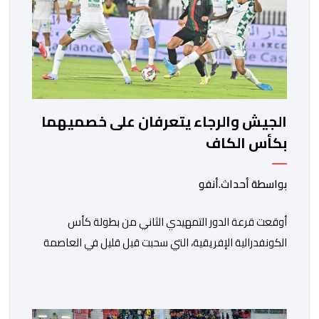
الجيش والرجاء يتعرفان على خصميهما
بكأس الكاف
بواسطة أحداث.أنفو
أوقعت قرعة الدور التمهيدي الثاني من بطولة كأس
الكونفدرالية الإفريقية، التي سحبت قبل قليل في العاصمة
المصرية القاهرة، ممثلي كرة القدم المغربية الرجاء الرياضي
والجيش الملكي في مواجهات مرتقبة أمام أندية غرب
ووسط القارة. ​وسيكون نادي الرجاء الرياضي على موعد مع