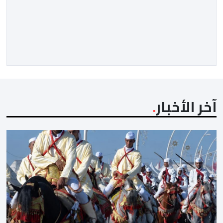
متوازنة لممثلي كرة القدم المغربية، نهضة بركان والمغرب
الفاسي، في مستهل مشوارهما القاري. ​وسيكون نادي
نهضة بركان على موعد في هذا الدور مع الفائز من المباراة
التي تجمع بين ستار سبورت السييراليوني ونادي المدينة
الغامبي، حيث يطمح الفريق […]
آخر الأخبار