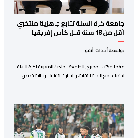
جامعة كرة السلة تتابع جاهزية منتخبي
أقل من 18 سنة قبل كأس إفريقيا
بواسطة أحداث. أنفو
عقد المكتب المديري للجامعة الملكية المغربية لكرة السلة
اجتماعا مع اللجنة التقنية، والادارة التقنية الوطنية خصص
لتقييم حصيلة عمل الأشهر الثلاثة الماضية، والوقوف على
مختلف المحطات التي شهدتها المنتخبات الوطنية خلال
الفترة الأخيرة. وشهد الاجتماع تقديم عرض مفصل حول
مشاركة المنتخبين الوطنيين لأقل من 18 سنة، إناثا وذكورا،
من طرف اللجنة التقنية التي واكبت كل […]