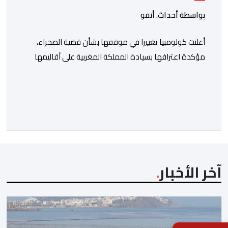
بواسطة أحداث. أنفو
أعلنت كولومبيا تغييرا في موقفها بشأن قضية الصحراء،
مؤكدة اعترافها بسيادة المملكة المغربية على أقاليمها
الجنوبية. وتم الإعلان عن هذا الموقف الجديد، أمس
الجمعة، خلال لقاء بين وزير الشؤون الخارجية والتعاون
الافريقي والمغاربة المقيمين بالخارج، ناصر بوريطة، ونائب
رئيس جمهورية كولومبيا، خوسيه مانويل ريستريبو، بحضور
وزير العلاقات الخارجية عمر بولا إسكوبار. وبهذه المناسبة،
أكد السيد […]
آخر الأخبار