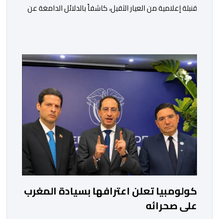
قنبلة إعلامية من العيار الثقيل، كاشفاً بالدلائل الدامغة عن
تورط الجزائر في محاولة جديدة لضرب الاستقرار الداخلي
بالمغرب والتشويش على علاقاته الاستراتيجية مع إسبانيا،
كاشفا خيوط حملة تحريضية ممنهجة شنتها الحسابات
والمنصات التابعة للمخابرات العسكرية الجزائرية لاستدراج
الشباب والقاصرين عبر مواقع التواصل الاجتماعي، وذلك […]
كولومبيا تعلن اعترافها بسيادة المغرب
على صحرائه