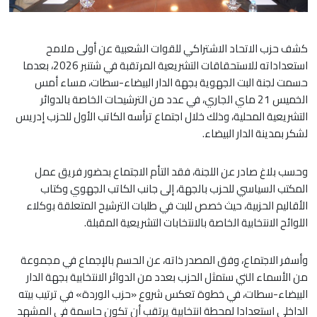
كشف حزب الاتحاد الاشتراكي للقوات الشعبية عن أولى ملامح
استعداداته للاستحقاقات التشريعية المرتقبة في شتنبر 2026، بعدما
حسمت لجنة البت الجهوية بجهة الدار البيضاء-سطات، مساء أمس
الخميس 21 ماي الجاري، في عدد من الترشيحات الخاصة بالدوائر
التشريعية المحلية، وذلك خلال اجتماع ترأسه الكاتب الأول للحزب إدريس
لشكر بمدينة الدار البيضاء.
وحسب بلاغ صادر عن اللجنة، فقد التأم الاجتماع بحضور فريق عمل
المكتب السياسي للحزب بالجهة، إلى جانب الكاتب الجهوي وكتاب
الأقاليم الحزبية، حيث خصص للبت في طلبات الترشيح المتعلقة بوكلاء
اللوائح الانتخابية الخاصة بالانتخابات التشريعية المقبلة.
وأسفر الاجتماع، وفق المصدر ذاته، عن الحسم بالإجماع في مجموعة
من الأسماء التي ستمثل الحزب بعدد من الدوائر الانتخابية بجهة الدار
البيضاء-سطات، في خطوة تعكس شروع «حزب الوردة» في ترتيب بيته
الداخلي استعدادا لمحطة انتخابية يرتقب أن تكون حاسمة في المشهد