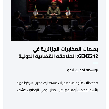
بصمات المخابرات الجزائرية في
GENZ212: الملاحقة القضائية الدولية
تنتظر الكابرانات
بواسطة أحداث. أنفو
مخططات مأجورة، وهويات مستعارة، وحرب سيكولوجية
بائسة تحطمت أوهامها على جدار الوعي الوطني، كشف
خيوطها أبو وائل الريفي في بوح جديد له هذا الأحد، استعرض
من خلاله تفاصيل اجهاض الأجهزة الأمنية المغربية لأحدث