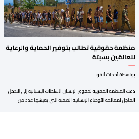
منظمة حقوقية تطالب بتوفير الحماية والرعاية
للعالقين بسبتة
بواسطة أحداث.أنفو
دعت المنظمة المغربية لحقوق الإنسان السلطات الإسبانية إلى التدخل
العاجل لمعالجة الأوضاع الإنسانية الصعبة التي يعيشها عدد من
المواطنين والمواطنات المغاربة العالقين بمدينة سبتة المحتلة، من
بينهم أطفال وقاصرون وقاصرات، في ظل نقص حاد في الغذاء والماء
وغياب المأوى، وما يرافق ذلك من مخاطر على سلامتهم الجسدية
والنفسية. وقالت المنظمة إن عددا من العالقين يعيشون […]