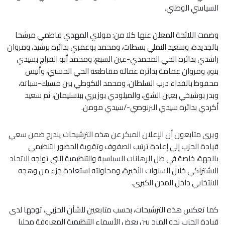
السياسي الوطني.
وضمت اللائحة المعلن عنها كلا من: مولاي المهدي فاطمي مرشحا
بالجديدة، وسعيد النملي بسطات، ومحمد بوعمري بدائرة برشيد، ومروان
راشدي بدائرة الحي المحمدي-عين السبع، ومحمد أبو الفراج بسيدي
بنور، ومروان عمامة بدائرة عمالة مقاطعة الحي الحسني، وأنيس
محفوظ بالفداء درب السلطان، ومحمد النكوطي ببن مسيك-سباتة،
وبدر بوشيخي بعين الشق، والميلودي بوزيري ببنسليمان، ثم سعيد
أكردي بدائرة سيدي البرنوصي-/سيدي مومن.
ويرى متابعون أن الإعلان المبكر عن هذه الترشيحات يندرج ضمن سعي
قيادة الحزب إلى إعادة ترتيب الصفوف وتقوية الحضور التنظيمي
بالجهة، خاصة في ظل الرهانات السياسية والتنظيمية التي تواجه الاتحاد
الاشتراكي خلال السنوات الأخيرة، ومحاولته استعادة جزء من وهجه
الانتخابي داخل المدن الكبرى.
كما تعكس هذه الترشيحات، بحسب متابعين للشأن الحزبي، توجها لدى
قيادة الحزب نحو المزج بين بعض الأسماء التنظيمية المعروفة محليا