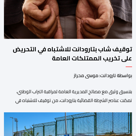
المؤدية إلى الفنيدق، حيث جرى تعزيز الدوريات وإقامة […]
توقيف شاب بتارودانت للاشتباه في التحريض
على تخريب الممتلكات العامة
بواسطة تارودانت: موسى محراز
بتنسيق وثيق مع مصالح المديرية العامة لمراقبة التراب الوطني،
تمكنت عناصر الشرطة القضائية بتارودانت، من توقيف للاشتباه في
تورطه في أفعال مرتبطة بالدعوة إلى ارتكاب أعمال تخريبية واستهداف
ممتلكات الدولة، وذلك على خلفية دعوات للاحتجاج جرى تداولها عبر
مواقع التواصل الاجتماعي تحت اسم ما بات يعرف بـ” Genz212
“.وبحسب المعطيات المتوفرة، جاء توقيف المعني بالأمر […]