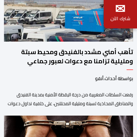
✉
شترك الآن
تأهب أمني مشدد بالفنيدق ومحيط سبتة
ومليلية تزامنا مع دعوات لعبور جماعي
بواسطة أحداث.أنفو
رفعت السلطات المغربية من درجة اليقظة الأمنية بمدينة الفنيدق
والمناطق المحاذية لسبتة ومليلية المحتلتين، على خلفية تداول دعوات
عبر منصات التواصل الاجتماعي تحث على تنفيذ محاولة جماعية جديدة
للوصول إلى المدينتين يوم 15 غشت الجاري. وعرفت المناطق الشمالية
خلال الساعات الأخيرة انتشارا أمنيا مكثفا، خاصة بالمحاور الطرقية