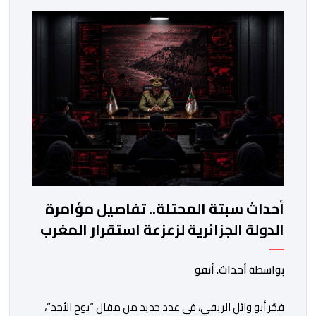
محاولات المخابرات العسكرية الجزائرية استهداف امن
المملكة واستقرارها. أكد أبو وائل الريفي أنه: “بعد إجهاض
مخططات الجارة التي تحركت سريعا عبر عملائها […]
أحداث سبتة المحتلة.. تفاصيل مؤامرة
الدولة الجزائرية لزعزعة استقرار المغرب
بواسطة أحداث. أنفو
فجَّر أبو وائل الريفي، في عدد جديد من مقال “بوح الأحد”،