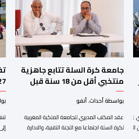
جامعة كرة السلة تتابع جاهزية
منتخبي أقل من 18 سنة قبل
كأس إفريقيا
وا
بواسطة أحداث. أنفو
بوا
عقد المكتب المديري للجامعة الملكية المغربية
تنھ
 عبد الله أمغار،تواصلت عملية إحصاء السربات المشاركة في واحد
التبوريدة،
لكرة السلة اجتماعا مع اللجنة التقنية، والادارة
إلى
التقنية الوطنية خصص لتقييم حصيلة عمل الأشهر
وال