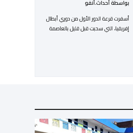
بواسطة أحداث.أنفو
أسفرت قرعة الدور الأول من دوري أبطال
إفريقيا، التي سحبت قبل قليل بالعاصمة
المصرية القاهرة، عن مواجهات متوازنة
لممثلي كرة القدم المغربية، نهضة بركان
والمغرب الفاسي، في مستهل مشوارهما
القاري. ​وسيكون نادي نهضة بركان على
موعد في هذا الدور مع الفائز من المباراة
التي تجمع بين ستار سبورت السييراليوني
ونادي المدينة الغامبي، حيث يطمح
الفريق […]