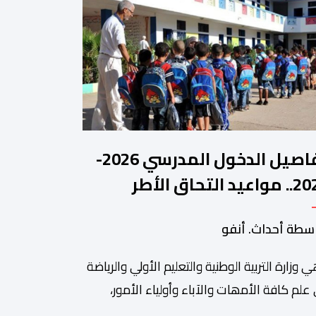
تفاصيل الدخول المدرسي 2026-
2027.. مواعيد التحاق الأطر
لتلاميذ بالمؤسسات التعليمية
سطة أحداث. أنفو
ي وزارة التربیة الوطنیة والتعلیم الأولي والریاضة
ة من أبرزالتظاهرات التراثية بالمغرب، والتي تستقطب سنويا عشاق
 علم كافة الأمھات والآباء وأولیاء الأمور،
تلمیذات والتلامیذ، والأطر الإداریة والتربویة وإلى