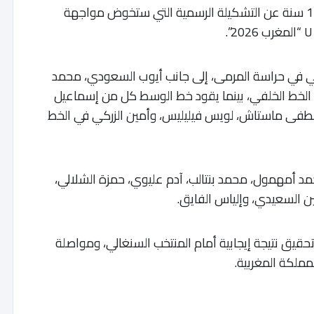
أعلن الطاقم التقني للمنتخب المغربي لأقل من 17 سنة عن التشكيلة الرسمية التي ستخوض مواجهة
بي في حراسة المرمى، إلى جانب أيوب السعودي، محمد
ي الخط الخلفي، بينما يقود خط الوسط كل من إسماعيل
صطفى ماستاش، لويس فيليليس، وأمين الزركي في الخط
مد أمهمول، محمد بنتالب، آدم عليوي، حمزة الشلالي،
ن السعيدي، وإلياس الفايق.
يق نتيجة إيجابية أمام المنتخب السنغالي، ومواصلة
لمملكة المغربية.