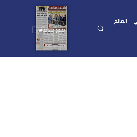
ي
العالم
تصفح عدد 22 أبريل