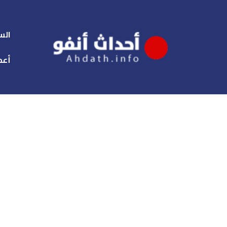
الس
أعم