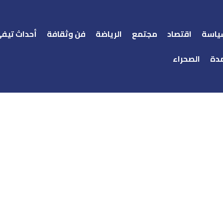
ياسة
اقتصاد
مجتمع
الرياضة
فن وثقافة
أحداث تيف
دة
الصحراء