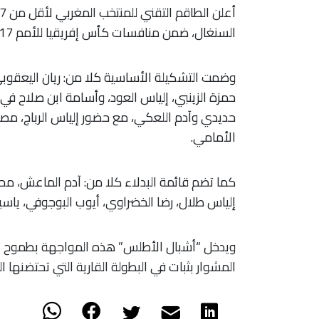
السنغال، ضمن منافسات كأس إفريقيا للأمم U17 “المغرب 2026”.
وضمت التشكيلة الأساسية كلا من: ريان اليعقو
حمزة الزينبي، إلياس العود، وأسامة ابن صلاح ف
حديدي وآدم اللعكي، مع حضور إلياس الرباج، م
الأمامي.
كما تضم قائمة البدلاء كلا من: آدم الماعش، مح
إلياس طلال، رضا الخضراوي، أيوب البوجوفي، ياسي
ويدخل “أشبال الأطلس” هذه المواجهة بطموح تحق
المشوار بثبات في البطولة القارية التي تحتضنها ا