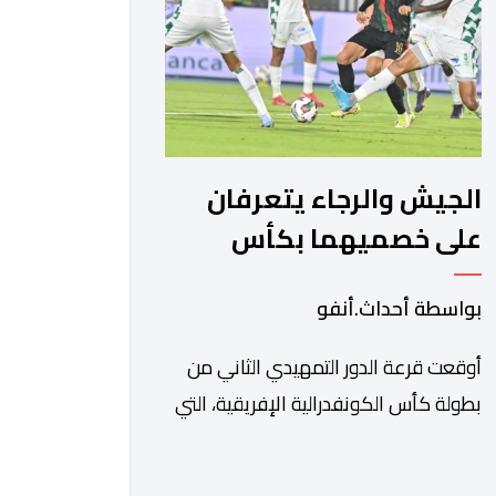
من طرف اللجنة التقنية التي واكبت كل
[…]
الجيش والرجاء يتعرفان
على خصميهما بكأس
الكاف
بواسطة أحداث.أنفو
أوقعت قرعة الدور التمهيدي الثاني من
بطولة كأس الكونفدرالية الإفريقية، التي
سحبت قبل قليل في العاصمة المصرية
القاهرة، ممثلي كرة القدم المغربية الرجاء