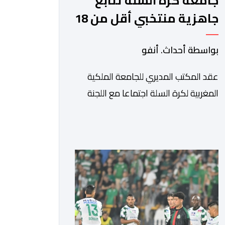
جامعة كرة السلة تتابع
جاهزية منتخبي أقل من 18
سنة قبل كأس إفريقيا
بواسطة أحداث. أنفو
عقد المكتب المديري للجامعة الملكية
المغربية لكرة السلة اجتماعا مع اللجنة
التقنية، والادارة التقنية الوطنية خصص
لتقييم حصيلة عمل الأشهر الثلاثة
الماضية، والوقوف على مختلف المحطات
التي شهدتها المنتخبات الوطنية خلال
الفترة الأخيرة. وشهد الاجتماع تقديم
عرض مفصل حول مشاركة المنتخبين
الوطنيين لأقل من 18 سنة، إناثا وذكورا،