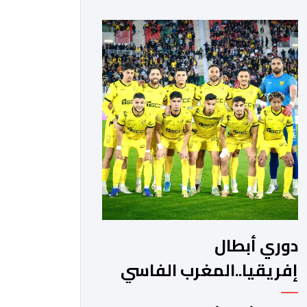
الرياضي والجيش الملكي في مواجهات
مرتقبة أمام أندية غرب ووسط القارة. ​
وسيكون نادي الرجاء الرياضي على موعد
مع مواجهة المتأهل من المباراة التي
تجمع بين إيل كانيمي واريورز النيجيري
ونادي أوديب ممثل […]
دوري أبطال
إفريقيا..المغرب الفاسي
يواجه رحيمو البوركينابي