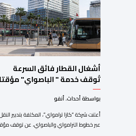
أشغال القطار فائق السرعة
تُوقف خدمة " الباصواي" مؤقتا
في محطتين بالبيضاء
بواسطة أحداث. أنفو
أعلنت شركة “كازا ترامواي”، المكلفة بتدبير النقل
عبر خطوط الترامواي والباصواي، عن توقف مؤق
لحركة السير على مستوى الخط الأول لـ”الباصوا