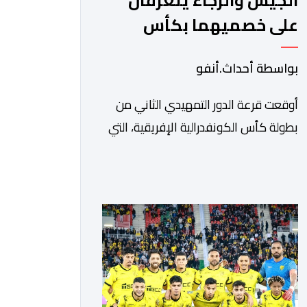
الجيش والرجاء يتعرفان
على خصميهما بكأس
الكاف
بواسطة أحداث.أنفو
أوقعت قرعة الدور التمهيدي الثاني من
بطولة كأس الكونفدرالية الإفريقية، التي
سحبت قبل قليل في العاصمة المصرية
القاهرة، ممثلي كرة القدم المغربية الرجاء
الرياضي والجيش الملكي في مواجهات
مرتقبة أمام أندية غرب ووسط القارة. ​
وسيكون نادي الرجاء الرياضي على موعد
مع مواجهة المتأهل من المباراة التي
تجمع بين إيل كانيمي واريورز النيجيري