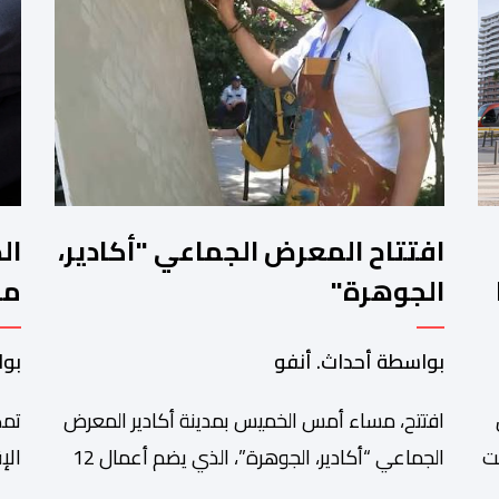
افتتاح المعرض الجماعي "أكادير،
ال
الجوهرة"
مح
تو
بواسطة أحداث. أنفو
بوا
افتتح، مساء أمس الخميس بمدينة أكادير المعرض
تمك
ت
الجماعي “أكادير، الجوهرة”، الذي يضم أعمال 12
ي”
فنانا تشكيليا من جهة سوس ماسة، ويستمر إلى
الج