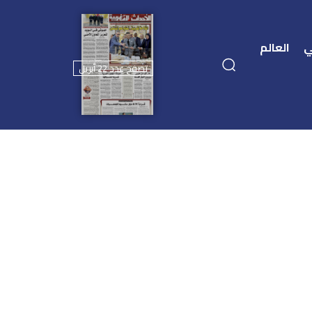
ي
العالم
تصفح عدد 22 أبريل