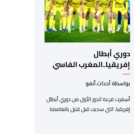
ونادي أوديب ممثل […]
دوري أبطال
إفريقيا..المغرب الفاسي
يواجه رحيمو البوركينابي
بواسطة أحداث.أنفو
أسفرت قرعة الدور الأول من دوري أبطال
إفريقيا، التي سحبت قبل قليل بالعاصمة
المصرية القاهرة، عن مواجهات متوازنة
لممثلي كرة القدم المغربية، نهضة بركان