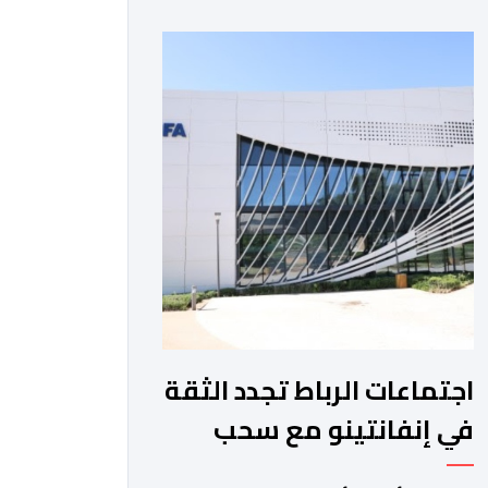
والمغرب الفاسي، في مستهل مشوارهما
القاري. ​وسيكون نادي نهضة بركان على
موعد في هذا الدور مع الفائز من المباراة
التي تجمع بين ستار سبورت السييراليوني
ونادي المدينة الغامبي، حيث يطمح
الفريق […]
اجتماعات الرباط تجدد الثقة
في إنفانتينو مع سحب
مشروع الفيفا