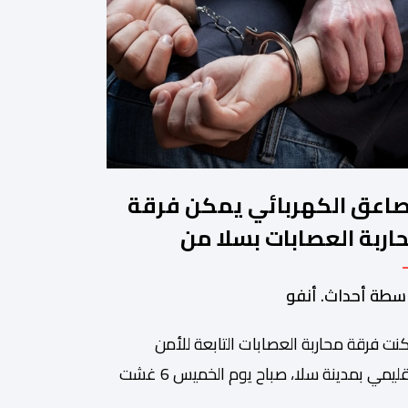
صاعق الكهربائي يمكن فرقة
اربة العصابات بسلا من
قيف شخص هائج وخطر
سطة أحداث. أنفو
نت فرقة محاربة العصابات التابعة للأمن
الإقليمي بمدينة سلا، صباح يوم الخميس 6 غشت
اري، وباستعمال السلاح الكهربائي ، من توقيف