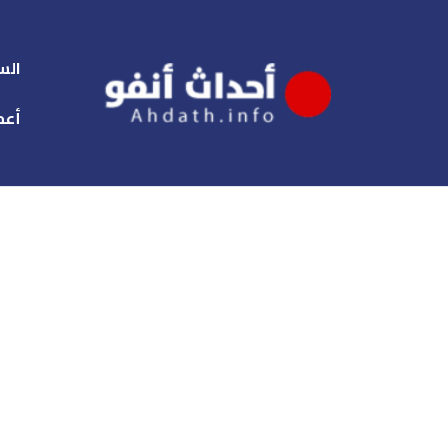
الس
أعم