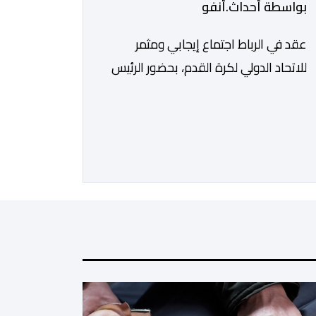
بواسطة أحداث.أنفو
عقد في الرباط اجتماع إيجابي ومثمر
للاتحاد الدولي لكرة القدم، بحضور الرئيس
جياني إنفانتينو، والأمين العام ماتياس
غرافستروم، وأعضاء مجلس إدارة الفيفا،
لمناقشة التطورات الأخيرة وضمان تطوير
آليات العمل الداخلي. ​وشهد اللقاء تجديد
الثقة المتبادلة بين القيادة التنفيذية
للاتحاد، حيث أكد المجتمعون دعمهم
الكامل للرئيس إنفانتينو باعتباره المسؤول
الوحيد المباشر والمنتخب من قِبل 211
اتحادا […]