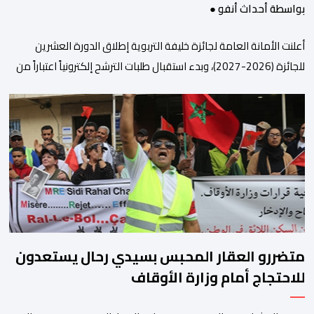
بواسطة أحداث أنفو ●
أعلنت الأمانة العامة لجائزة خليفة التربوية إطلاق الدورة العشرين
للجائزة (2026-2027)، وبدء استقبال طلبات الترشح إلكترونياً اعتباراً من
اليوم وحتى 31 دجنبر 2026. وقال بلاغ صحافي إن هذه الدوة تكتسب
أهمية خاصة لتزامنها مع مرور عشرين عاماً على انطلاق الجائزة،
وتشهد للمرة الأولى استحداث فئة “الابتكار والذكاء الاصطناعي في
التعليم”، إلى جانب طرح 10 مجالات […]
متضررو العقار المحبس بسيدي رحال يستعدون
للاحتجاج أمام وزارة الأوقاف