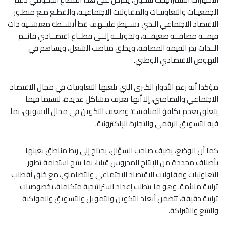
الجمعيـات والتعاونيـات والمقاولات الاجتماعيـة، والقطـع مـع منظـور
الاقتصاد الاجتماعي الـذي تســيطر عليــهف قط أنشــطة معيشــية ذات
قيمــة مضافــة ضعيفــة، وتحويلــه إلــى قطــاع اقتصــادي قائــم
الــذات يذر القيمة المضافة، ويخلق مناصب الشغل، ويساهم في
النهوض الاقتصادي الوطني.
مؤكدا أنه رغم الأدوار الكبرى التي تلعبها التعاونيات في مجال الاقتصاد
الاجتماعي والتضامني، إلا أنها تعرف مشاكل عديدة، لاسيما فيما
يتعلق بعدم تكافؤ المنافسة؛ وضعف التكوين في مجال التسويق، بما
فيه التسويق الرقمي والتجارة الإلكترونية.
كما أن الوضع، يضيف صاحب السؤال، يحتاج إلى ربط مناطق بعينها
بأصناف محددة من الإنتاج المدروس قبليا، بما يتيح استدامة تطور
التعاونيات ومقاولات الاقتصاد الاجتماعي والتضامني، مع خلق أقطاب
ترابية ملائمة. وهو ما يتطلب إعداد استراتيجية متكاملة، بخصوصيات
ترابية دقيقة، تتضمن أبعاد التكوين والتمويل والتسويق والمواكبة
والتتبع والشراكة.