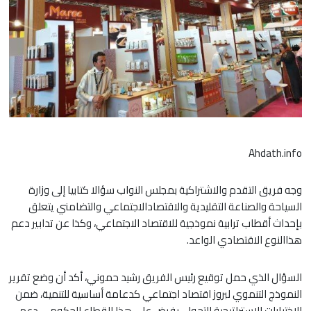
Ahdath.info
وجه فريق التقدم والاشتراكية بمجلس النواب سؤالا كتابيا إلى وزارة
السياحة والصناعة التقليدية والاقتصادالاجتماعي والتضامني يتعلق
بإحداث أقطاب ترابية نموذجية للاقتصاد الاجتماعي، وكذا عن تدابير دعم
هذاالنوع الاقتصادي الواعد.
السؤال الذي حمل توقيع رئيس الفريق رشيد حموني، أكد أن وضع تقرير
النموذج التنموي لبروز اقتصاد اجتماعي كدعامة أساسية للتنمية، ضمن
الاختيارات الاستراتيجية للتحول، يفرض على هذا القطاع الحكومي دعم