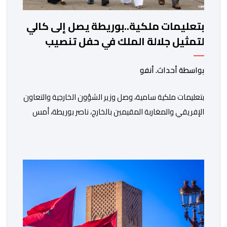
بتعليمات ملكية..بوريطة يصل إلى كالي
لتمثيل جلالة الملك في حفل تنصيب
الرئيس الكولومبي الجديد
بواسطة أحداث. أنفو
بتعليمات ملكية سامية، وصل وزير الشؤون الخارجية والتعاون
الإفريقي والمغاربة المقيمين بالخارج، ناصر بوريطة، أمس
الخميس إلى كالي (كولومبيا)، لتمثيل صاحب الجلالة الملك
محمد السادس، نصره الله، في حفل تنصيب الرئيس
الكولومبي الجديد. وكان في استقبال بوريطة، لدى وصوله،
حاكمة منطقة فال ديل كاوكا، السيدة ديليا فرانسيسكا
تورو، وعمدة سانتياغو دي كالي، السيد ألفارو أليخاندرو […]