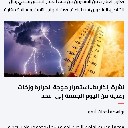
يعتزم العشرات من المتضررين من ملف العقار المحبس بسيدي رحال
الشاطئ، المنضوين تحت لواء “جمعية المهاجر للتنمية ومساندة مغاربة
العالم” إلى جانب جمعيات محلية أخرى، تنظيم وقفة احتجاجية سلمية
أمام الملحقة الإدارية لوزارة الأوقاف والشؤون الإسلامية بحي حسان
بالرباط، وذلك للمطالبة بتسوية هذا الملف الذي ظل عالقا لسنوات
طويلة وأثار استياء واسعا في صفوف أبناء […]
نشرة إنذارية..استمرار موجة الحرارة وزخات
رعدية من اليوم الجمعة إلى الأحد
بواسطة أحداث. أنفو
تتوقع المديرية العامة للأرصاد الجوية تسجيل موجة حر، وزخات رعدية