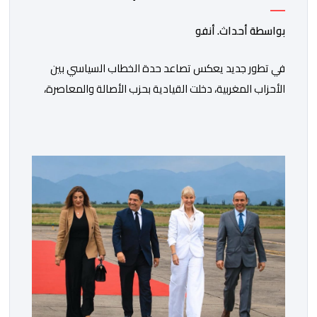
المخدرات "
بواسطة أحداث. أنفو
في تطور جديد يعكس تصاعد حدة الخطاب السياسي بين
الأحزاب المغربية، دخلت القيادية بحزب الأصالة والمعاصرة،
فاطمة الزهراء المنصوري، على خط المواجهة مع الأمين
العام السابق لحزب العدالة والتنمية، عبد الإله بنكيران، على
خلفية اتهامات سبق أن وجهها هذا الأخير إلى حزب ” البام ”
وربطه بملف المخدرات.المنصوري أكدت أن بنكيران ” ما غير
اليوم […]