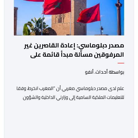
مصدر دبلوماسي: إعادة القاصرين غير
المرفوقين مسألة مبدأ قائمة على
التعليمات الملكية السامية
بواسطة أحداث. أنفو
علم لدى مصدر دبلوماسي مغربي أن “المغرب انخرط، وفقا
للتعليمات الملكية السامية إلى وزارتي الداخلية والشؤون
الخارجية، في العمل على تحديد هوية القاصرين غير
المرفوقين بهدف إعادتهم إلى الوطن”. وفي هذا الإطار، أكد
أن المملكة المغربية مستعدة للتنسيق مع شركائها الإسبان
والأوروبيين من أجل إعادة القاصرين غير المرفوقين. وأعرب