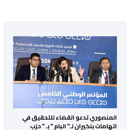
المنصوري تدعو القضاء للتحقيق في
اتهامات بنكيران لـ" البام " بـ " حزب