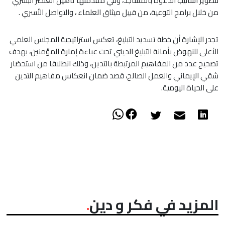
لتطوير أساليب الدعوة بالمساجد، وفي مقدمتها تأهيل العنصر البشري
من خلال برامج التوعية، من قبيل ميثاق العلماء ، والتواصل الأسري .
تجدر الإشارة أن خطة تسديد التبليغ، تعكس استراتيجية المجلس العلمي
الأعلى للنهوض بأمانة التبليغ الديني تحت عباءة إمارة المؤمنين، بهدف
تصحيح عدد من المفاهيم المرتبطة بالتدين، وذلك انطلاقا من استحضار
شقي الإيماني والعمل الصالح، قصد ضمان انعكاس مفاهيم التدين
على الحياة اليومية.
المزيد في فكر و دين