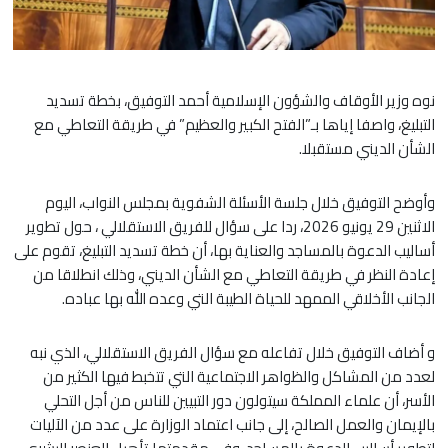
نوه وزير الأوقاف والشؤون الإسلامية أحمد التوفيق، بخطة تسديد
التبليغ، واصفا إياها بـ”الفتح الكبير والعظيم” في طريقة التعاطي مع
الشأن الديني مستقبلا.
وأوضح التوفيق خلال جلسة الأسئلة الشفوية بمجلس النواب، اليوم
الاثنين 29 يونيو 2026، ردا على سؤال للفريق الاستقلالي ، حول تطوير
أساليب الدعوة بالمساجد والعناية بها، أن خطة تسديد التبليغ، تقوم على
إعادة النظر في طريقة التعاطي مع الشأن الديني، وذلك انطلاقا من
الجانب الأخلاقي الممهد للحياة الطيبة التي وعده الله بها عباده.
و أضاف التوفيق خلال تفاعله مع سؤال الفريق الاستقلالي، الذي نبه
لعدد من المشاكل والظواهر الاجتماعية التي تتخبط فيها الكثير من
الأسر، أن علماء المملكة سيتولون دور التبيين للناس من أجل التحلي
بالإيمان والعمل الصالح، إلى جانب اعتماد الوزارة على عدد من الآليات