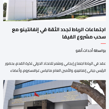
اجتماعات الرباط تجدد الثقة في إنفانتينو مع
سحب مشروع الفيفا
بواسطة أحداث.أنفو
عقد في الرباط اجتماع إيجابي ومثمر للاتحاد الدولي لكرة القدم، بحضور
الرئيس جياني إنفانتينو، والأمين العام ماتياس غرافستروم، وأعضاء
مجلس إدارة الفيفا، لمناقشة التطورات الأخيرة وضمان تطوير آليات
العمل الداخلي. ​وشهد اللقاء تجديد الثقة المتبادلة بين القيادة التنفيذية
للاتحاد، حيث أكد المجتمعون دعمهم الكامل للرئيس إنفانتينو باعتباره
المسؤول الوحيد المباشر والمنتخب من قِبل 211 اتحادا […]