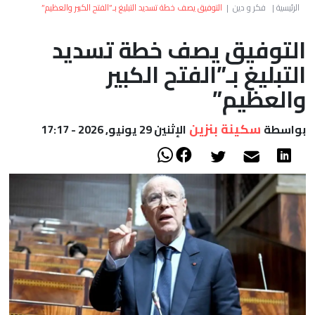
العالم
الرئيسية
|
فكر و دين
|
التوفيق يصف خطة تسديد التبليغ بـ”الفتح الكبير والعظيم”
التوفيق يصف خطة تسديد
أعمدة
التبليغ بـ”الفتح الكبير
الصحراء
والعظيم”
سكينة بنزين
بواسطة
الإثنين 29 يونيو, 2026 - 17:17