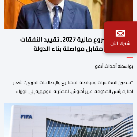
✉
ملامح مشروع مالية 2027..تقييد النفقات
شترك الآن
والتوظيف مقابل مواصلة بناء الدولة
الاجتماعية والاستثمار
بواسطة أحداث.أنفو
“تحصين المكتسبات ومواصلة المشاريع والإصلاحات الكبرى”، شعار
اختاره رئيس الحكومة، عزيز أخنوش، لمذكرته التوجيهية إلى الوزراء
وكتاب الدولة بخصوص إعداد مشروع قانون مالية 2027 أي آخر
مشروع من نوعه في ظل ولايته الحكومية. هذه الرسالة التأطيرية
ارتكزت على 4 أولويات، كما حملت ألحت على ضرورة عقلنة نفقات
التسيير، بل وتقييد التوظيف إلا في حالة الضرورة. […]