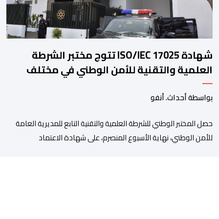
شهادة ISO/IEC 17025 تتوج مختبر الشرطة
العلمية والتقنية للأمن الوطني في مختلف
الخبرات الجنائية
بواسطة أحداث. أنفو
حصل المختبر الوطني للشرطة العلمية والتقنية التابع للمديرية العامة
للأمن الوطني، نهاية الأسبوع المنصرم، على شهادة الاعتماد
والمطابقة والجودة بالمعيار الدولي “ISO/CEI 17025″، وذلك في
مختلف التخصصات والخبرات الشرعية، بما فيها فروع البيولوجيا والكيمياء،
وتدقيق وفحص الوثائق، والحرائق والمتفجرات، وكذا الآثار الرقمية
والمخدرات والمواد السمومية.وكانت المنظمة الأمريكية للاعتماد
والتقييس ″The ANSI National Accreditation Board″، المختصة […]