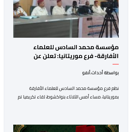
مؤسسة محمد السادس للعلماء
الأفارقة- فرع موريتانيا: تعلن عن
المتأهلين في مسابقة المخطوطات
والوثائق الإسلامية – الإفريقية
بواسطة أحداث.أنفو
نظم فرع مؤسسة محمد السادس للعلماء الأفارقة
بموريتانيا، مساء أمس الثلاثاء بنواكشوط، لقاء تكريميا تم
خلاله الإعلان عن المتأهلين في مسابقة المؤسسة
للمخطوطات والوثائق وبحوث الذاكرة التراثية الإسلامية –
الإفريقية. وجرت هذه المسابقة التي بلغت دورتها الثالثة في
ثلاثة أصناف تهم الكتب المخطوطة والمصاحف المخطوطة