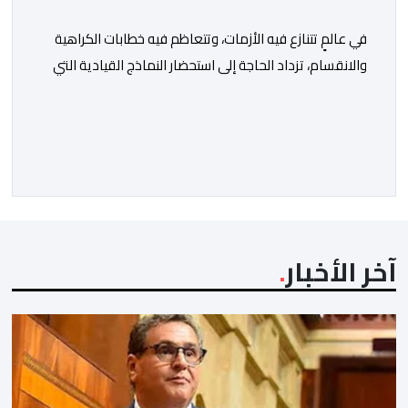
في عالمٍ تتنازع فيه الأزمات، وتتعاظم فيه خطابات الكراهية
والانقسام، تزداد الحاجة إلى استحضار النماذج القيادية التي
جعلت من الحكمة والحوار والسلام أساسًا في بناء الدولة
والإنسان. ومن هذا المنطلق يأتي الإصدار الجديد للمؤلف
الصادق أحمد العثماني، تحت عنوان “الملك محمد السادس..
ملك السلام والإنسانية”، ليقدم قراءة فكرية وتحليلية في
تجربة ملكٍ استطاع أن يجعل […]
آخر الأخبار