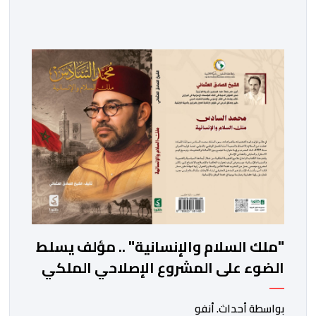
المملكة المغربية أكثر من مجرد ذكرى وطنية لتربع جلالة
الملك على عرش أسلافه المنعمين؛ فهو مناسبة تتجدد فيها
معاني الوفاء والالتحام بين العرش والشعب، ويُستحضر من
خلالها واحد من أعرق النظم السياسية في العالم الإسلامي،
وهو نظام البيعة […]
"ملك السلام والإنسانية" .. مؤلف يسلط
الضوء على المشروع الإصلاحي الملكي
بواسطة أحداث. أنفو