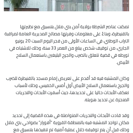
تمكنت عناصر الشرطة بولاية أمن بني ملال بتنسيق مع نظيرتها
بالقنيطرة، وبناءً على معلومات وفرتها مصالح المديرية العامة لمراقبة
التراب الوطني، في الساعات الأولى من فجر اليوم السبت 20 يونيو
الجاري، من توقيف شخص يبلغ من العمر 33 سنة، وذلك للاشتباه في
تورطه في قضية تتعلق بالضرب والجرح البليغين باستعمال السلاح
الأبيض.
وكان المشتبه فيه قد أقدم على تعريض إمام مسجد بالقنيطرة للضرب
والجرح باستعمال السلاح الأبيض أول أمس الخميس، وذلك لأسباب
تعكف الأبحاث حاليا على تحديدها، حيث أسفرت الأبحاث والتحريات
المنجزة عن تحديد هويته.
وقد قادت الأبحاث والتحريات المتواصلة في هذه القضية إلى تحديد
مكان تواجد المشتبه فيه بالمنطقة القروية “أفورار” بضواحي بني ملال
وذلك قبل أن يتم توقيفه خلال عملية أمنية تم تنفيذها بتنسيق مع