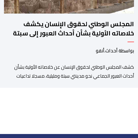
المجلس الوطني لحقوق الإنسان يكشف
خلاصاته الأولية بشأن أحداث العبور إلى سبتة
ومليلية
بواسطة أحداث.أنفو
كشف المجلس الوطني لحقوق الإنسان عن خلاصاته الأولية بشأن
أحداث العبور الجماعي نحو مدينتي سبتة ومليلية، مسجلا تداعيات
وصفها بـ”الخطيرة” على عدد من الحقوق الأساسية، في مقدمتها
الحق في الحياة والسلامة الجسدية وحقوق الأطفال والحقوق
المرتبطة بالهجرة. وأوضح المجلس، في بلاغ له، أنه اعتمد في تتبعه
للأحداث على الرصد الميداني والرقمي والاستماع إلى شهادات عدد […]