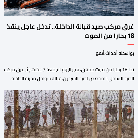
غرق مركب صيد قبالة الداخلة.. تدخل عاجل ينقذ
18 بحارا من الموت
بواسطة أحداث.أنفو
نجا 18 بحارا من موت محقق، فجر اليوم الجمعة 7 غشت، إثر غرق مركب
الصيد الساحلي المخصص لصيد السردين، قبالة سواحل مدينة الداخلة.
ووفق المعطيات المتوفرة، فإن الحادث وقع بعدما تسربت كميات
كبيرة من المياه إلى داخل المركب أثناء مزاولته نشاط الصيد البحري، قبل
أن تتفاقم الوضعية وينتهي الأمر بغرقه، ما استنفر عدداً من مراكب […]