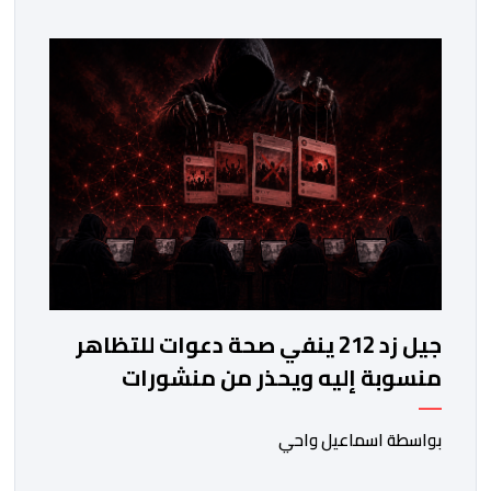
وحقوق الأطفال والحقوق المرتبطة بالهجرة. وأوضح
المجلس، في بلاغ له، أنه اعتمد في تتبعه للأحداث على الرصد
الميداني والرقمي والاستماع إلى شهادات عدد […]
جيل زد 212 ينفي صحة دعوات للتظاهر
منسوبة إليه ويحذر من منشورات
مفبركة
بواسطة اسماعيل واحي