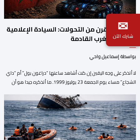
✉
خلاصة ربع قرن من التحولات: السيادة الإعلامية
شترك الآن
معركة المغرب القادمة
بواسطة إسماعيل واحي
لا أتذكر على وجه اليقين إن كنت أشاهد ساعتها “دراغون بول” أم “داي
الشجاع” مساء يوم الجمعة 23 يوليوز 1999. ما أتذكره جيدا هو أن
البث انقطع فجأة. اختفت شخصيات الرسوم المتحركة، وحلت محلها
تلاوة القرآن الكريم، ثم جاء الإعلان الرسمي عن وفاة الملك الحسن
الثاني طيب الله ثراه، رافقته هيستيريا من البكاء داخل المنزل […]