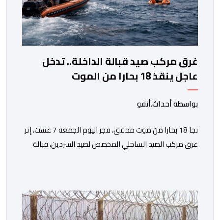
غرق مركب صيد قبالة الداخلة.. تدخل
عاجل ينقذ 18 بحارا من الموت
بواسطة أحداث.أنفو
نجا 18 بحارا من موت محقق، فجر اليوم الجمعة 7 غشت، إثر
غرق مركب الصيد الساحلي المخصص لصيد السردين، قبالة
سواحل مدينة الداخلة. ووفق المعطيات المتوفرة، فإن
الحادث وقع بعدما تسربت كميات كبيرة من المياه إلى داخل
المركب أثناء مزاولته نشاط الصيد البحري، قبل أن تتفاقم
الوضعية وينتهي الأمر بغرقه، ما استنفر عدداً من مراكب […]