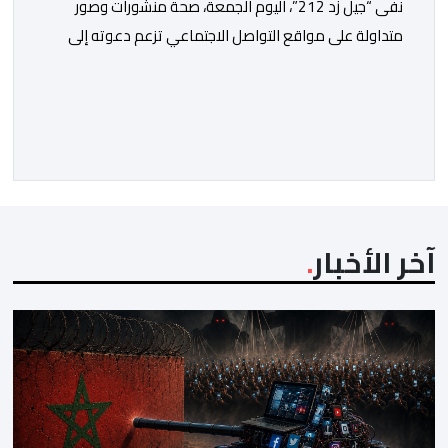
نفى “جيل زد 212”، اليوم الجمعة، صحة منشورات وصور
متداولة على مواقع التواصل الاجتماعي تزعم دعوته إلى
تنظيم مظاهرة أو تحديد موعد للنزول إلى الشارع، مؤكداً أنها
“مفبركة” ولا تمت بصلة إلى القنوات الرسمية للمجموعة.
وقال “جيل زد 212”، في بلاغ توضيحي، إنه لم يصدر عن إدارته
أو عن السيرفر الرسمي أي إعلان أو تنسيق […]
آخر الأخبار