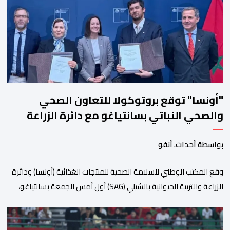
الدورة، التي تنظم تحت الرعاية السامية لصاحب الجلالة الملك محمد
السادس، تحت شعار “سيدات البحر الأبيض المتوسط، […]
"أونسا" توقع بروتوكولا للتعاون الصحي
والصحي النباتي بسانتياغو مع دائرة الزراعة
وتربية المواشي
بواسطة أحداث. أنفو
وقع المكتب الوطني للسلامة الصحية للمنتجات الغذائية (أونسا) ودائرة
الزراعة والتربية الحيوانية بالشيلي (SAG) أول أمس الجمعة بسانتياغو،
بروتوكولا للتعاون في مجال الحجر الصحي وحماية الصحة النباتية،
والصحة الحيوانية. وسيمكن هذا البروتوكول الذي تم توقيعه بحضور