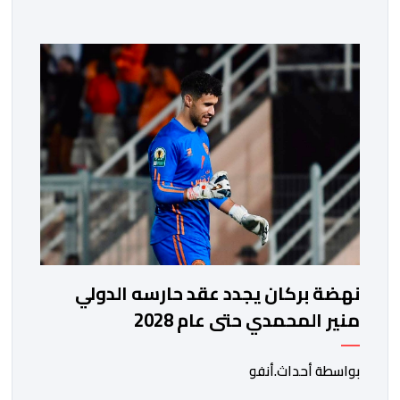
فوزه على نظيره الجنوب إفريقي بهدفين لواحد، في المباراة
التي جمعتهما، مساء اليوم السبت على أرضية ملعب مولاي
الحسن بالرباط، برسم الدور ربع النهائي، ليضمن بذلك رسميا
مشاركته […]
نهضة بركان يجدد عقد حارسه الدولي
منير المحمدي حتى عام 2028
بواسطة أحداث.أنفو