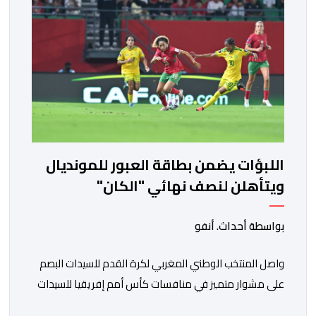
اللبؤات يضمن بطاقة العبور للمونديال
ويتأهلن لنصف نهائي "الكان"
بواسطة أحداث. أنفو
واصل المنتخب الوطني المغربي لكرة القدم للسيدات البصم
على مشوار متميز في منافسات كأس أمم إفريقيا للسيدات
(المغرب 2026) من خلال عبوره إلى المربع الذهبي ، عقب