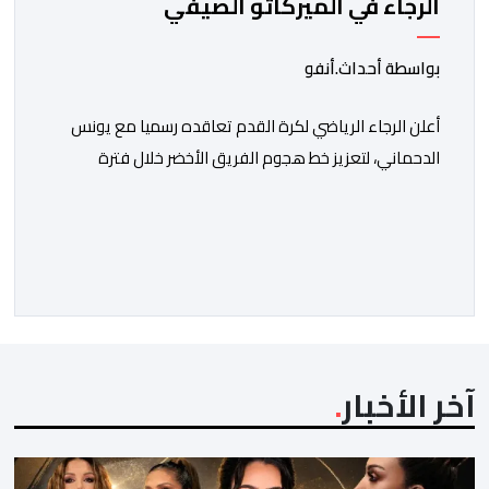
الرجاء في الميركاتو الصيفي
بواسطة أحداث.أنفو
أعلن الرجاء الرياضي لكرة القدم تعاقده رسميا مع يونس
الدحماني، لتعزيز خط هجوم الفريق الأخضر خلال فترة
الانتقالات الصيفية الحالية. ​ويمتد العقد الذي يربط الدحماني
بالنسور لعدة سنوات حتى عام 2030، حيث يعول عليه
الطاقم التقني للرجاء لتقديم الإضافة المرجوة في
المسابقات المحلية والقارية المقبلة. ​وجاء هذا التعاقد بعد
أداء لافت قدمه اللاعب برفقة اتحاد […]
آخر الأخبار