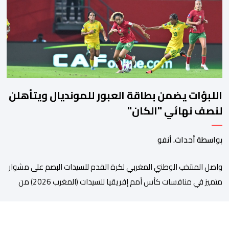
مسؤولين عن السلطات الشيلية، وممثلين عن القطاع الخاص ومن
أوساط التصدير، من مواءمة الإجراءات الصحية، والصحية النباتية المطبقة
على […]
اللبؤات يضمن بطاقة العبور للمونديال ويتأهلن
لنصف نهائي "الكان"
بواسطة أحداث. أنفو
واصل المنتخب الوطني المغربي لكرة القدم للسيدات البصم على مشوار
متميز في منافسات كأس أمم إفريقيا للسيدات (المغرب 2026) من
خلال عبوره إلى المربع الذهبي ، عقب فوزه على نظيره الجنوب إفريقي
بهدفين لواحد، في المباراة التي جمعتهما، مساء اليوم السبت على
أرضية ملعب مولاي الحسن بالرباط، برسم الدور ربع النهائي، ليضمن بذلك