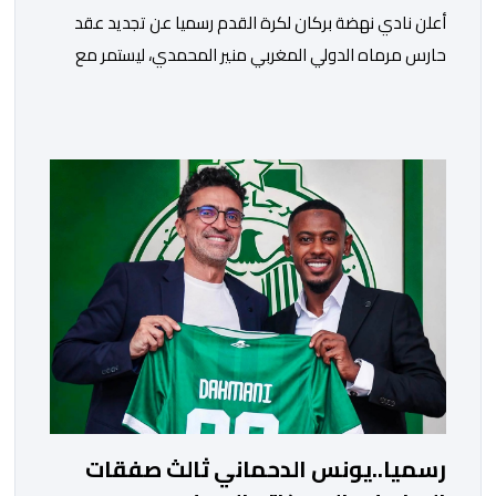
​أعلن نادي نهضة بركان لكرة القدم رسميا عن تجديد عقد
حارس مرماه الدولي المغربي منير المحمدي، ليستمر مع
الفريق البرتقالي بعقد يمتد حتى صيف عام 2028. ​وجاء هذا
الإعلان عبر الحسابات الرسمية للنادي على منصات التواصل
الاجتماعي، مصحوبا بعبارة “الرحلة مستمرة”، في إشارة إلى
رغبة الإدارة في الحفاظ على ركائز الفريق والتعزيز من
استقراره الفني […]
رسميا..يونس الدحماني ثالث صفقات