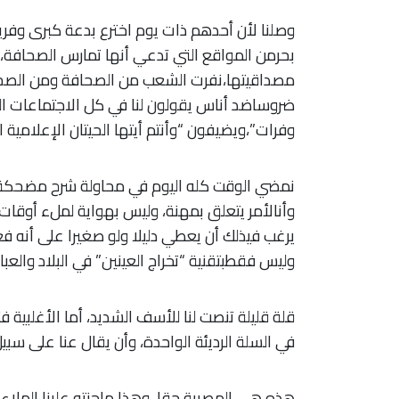
وصلنا لأن أحدهم ذات يوم اخترع بدعة كبرى وفري
بحرمن المواقع التي تدعي أنها تمارس الصحافة، 
مصداقيتها،نفرت الشعب من الصحافة ومن الصحافيي
ضروساضد أناس يقولون لنا في كل الاجتماعات الت
وفرات”،ويضيفون “وأنتم أيتها الحيتان الإعلامية 
وأنالأمر يتعلق بمهنة، وليس بهواية لملء أوقات
يرغب فيذلك أن يعطي دليلا ولو صغيرا على أنه فع
وليس فقطبتقنية “تخراج العينين” في البلاد والعباد
قلة قليلة تنصت لنا للأسف الشديد، أما الأغلبي
في السلة الرديئة الواحدة، وأن يقال عنا على سبيل
هذه هي المصيبة حقا، وهذا ماجنته علينا الملاءم