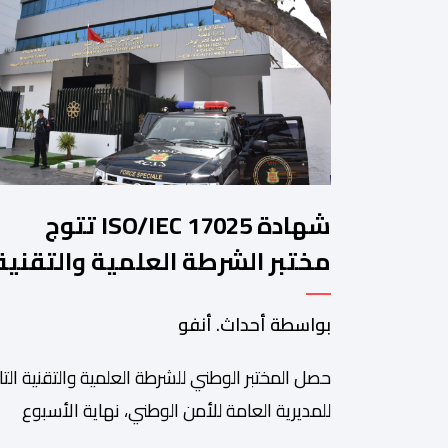
شهادة ISO/IEC 17025 تتوج
مختبر الشرطة العلمية والتقنية
للأمن الوطني في مختلف الخبرا
بواسطة أحداث. أنفو
الجنائية
حصل المختبر الوطني للشرطة العلمية والتقنية التا
للمديرية العامة للأمن الوطني، نهاية الأسبوع
المنصرم، على شهادة الاعتماد والمطابقة والجو