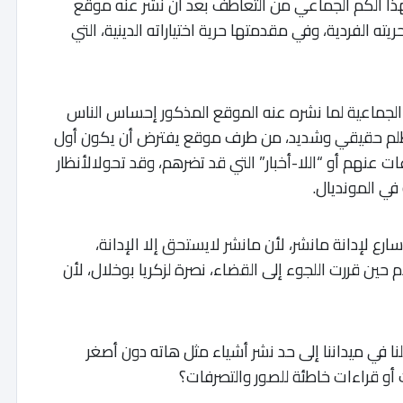
ذا الكم الجماعي من التعاطف بعد أن نشر عنه موقع
ته الفردية، وفي مقدمتها حرية اختياراته الدينية، التي
 الجماعية لما نشره عنه الموقع المذكور إحساس الناس
رض لظلم حقيقي وشديد، من طرف موقع يفترض أن يكون أول
ت عنهم أو “اللا-أخبار” التي قد تضرهم، وقد تحولالأنظار
في المونديال.
 لإدانة مانشر، لأن مانشر لايستحق إلا الإدانة،
 حين قررت اللجوء إلى القضاء، نصرة لزكريا بوخلال، لأن
ا في ميداننا إلى حد نشر أشياء مثل هاته دون أصغر
 أو قراءات خاطئة للصور والتصرفات؟