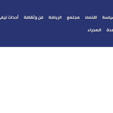
ياسة
اقتصاد
مجتمع
الرياضة
فن وثقافة
أحداث تيف
دة
الصحراء