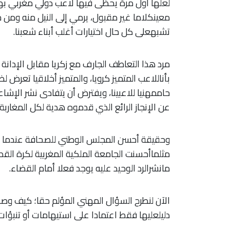
لعلها أول مرة يحظى فيها لاعب دولي مغربي به
معينكلاما غير مقبول، يرمي إلى النيل منه ومن حري
تشبهعلى كل حال اختيارات أغلب أبناء شعبنا.
مرد هذا التعاطف الجارف مع زكريا مقابل الإدانة
بأناللاعب المتميز كرويا، والمتميز أخلاقيا تع
حاممهنيا للاعبينا، ويفترض أن يتفادى نشر الإشاعا
عن الإنجاز الرائع الذي قدموه هدية لكل المغاربة 
وحقيقة أحسن المجلس الوطني للصحافة عندما سارع
مثلماأحسنت الجامعة الملكية المغربية لكرة القدم
مانشرالرد الوحيد عليه يوجد فعلا أمام القضاء.
الآن لنطرح السؤال المهني المؤلم حقا؛ كيف وصلن
دليلعليها فقط اعتمادا على استيهامات أو تنبؤات