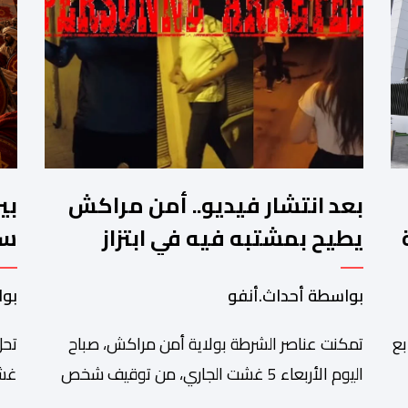
بعد انتشار فيديو.. أمن مراكش
بي
يطيح بمشتبه فيه في ابتزاز
سب
ت
سائحين
ال
بواسطة أحداث.أنفو
بوا
بع
تمكنت عناصر الشرطة بولاية أمن مراكش، صباح
تحل
اليوم الأربعاء 5 غشت الجاري، من توقيف شخص
غشت
دة
يشتبه في تورطه في قضية تتعلق بالابتزاز وممارسة
شاه