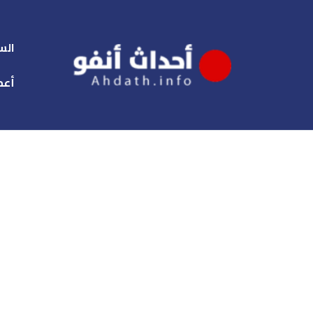
الس
أعم