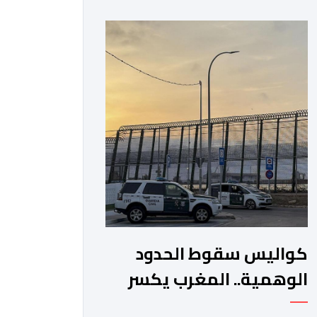
من طرف بعض الإطارات والشخصيات
الحقوقية سواء في المغرب او إسبانيا أو
غيرهما، والذين ساروا مع موجة تصفية
الحسابات السياسية الداخلية على حساب
أرواح الضحايا ومعاناة الرشحين للهجرة
غير النظامية، وعلى حساب […]
كواليس سقوط الحدود
الوهمية.. المغرب يكسر
معادلة "الدركي" ويرفض