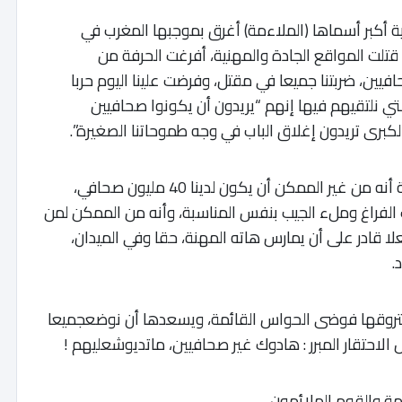
ة أكبر أسماها (الملاءمة) أغرق بموجبها المغرب في
قتلت المواقع الجادة والمهنية، أفرغت الحرفة من
ن، ضربتنا جميعا في مقتل، وفرضت علينا اليوم حربا
ي نلتقيهم فيها إنهم “يريدون أن يكونوا صحافيين
الكبرى تريدون إغلاق الباب في وجه طموحاتنا الصغيرة”.
نمضي الوقت كله اليوم في محاولة شرح مضحكة أنه من غير الممكن أن يكون لدينا 40 مليون صحافي،
 الفراغ وملء الجيب بنفس المناسبة، وأنه من الممكن لمن
لا قادر على أن يمارس هاته المهنة، حقا وفي الميدان،
.
ة فتروقها فوضى الحواس القائمة، ويسعدها أن نوضعجميعا
 الاحتقار المبرر : هادوك غير صحافيين، ماتديوشعليهم !
ة والقوم الملائمون.