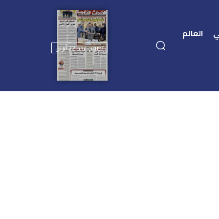
ي
العالم
تصفح عدد 22 أبريل