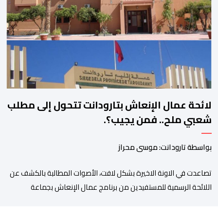
فيها الأحزاب السياسية، إلى ادراج 10 التزامات ضمن برامجها الانتخابية
المنتظرة، في إطار تعاقد سياسي مع المناطق الجبلية والانتقال من
الوعود الانتخابية إلى التزامات عملية […]
لائحة عمال الإنعاش بتارودانت تتحول إلى مطلب
شعبي ملح.. فمن يجيب؟.
بواسطة تارودانت: موسى محراز
تصاعدت في الاونة الاخيرة بشكل لافت، الأصوات المطالبة بالكشف عن
اللائحة الرسمية للمستفيدين من برنامج عمال الإنعاش بجماعة
تارودانت، بعد أن تحول الملف إلى واحد من أكثر المواضيع إثارة للنقاش
داخل المدينة وعلى منصات التواصل الاجتماعي، وسط دعوات متزايدة