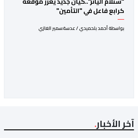
"سنلام أليانز"..كيان جديد يعزز موقعه
كرابع فاعل في "التأمين"
بواسطة أحمد بلحميدي / عدسة:سمير الغازي
آخر الأخبار