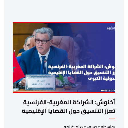
وأشار بلاغ لوزارة الشباب والثقافة والتواصل- قطاع التواصل
إلى أن هذه اللجنة، المنصوص عليها في المادة 96 من
القانون رقم 09.26 المتعلق بإعادة تنظيم المجلس الوطني
للصحافة، ستتولى، بصفة انتقالية، ممارسة مهام المجلس
الوطني للصحافة، وكذا التحضير لعمليات انتخاب […]
أخنوش: الشراكة المغربية-الفرنسية
تعزز التنسيق حول القضايا الإقليمية
والدولية الكبرى
بواسطة عدسة- عصام كرامة