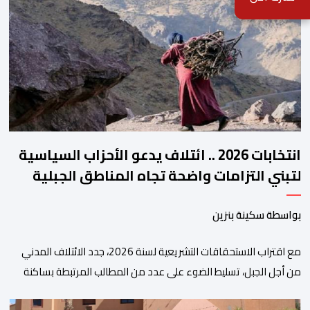
والمجالس الجهوية للهيئة إلى جانب الهيئة الوطنية. وذكر بلاغ للهيئة أن
هذه المنصة، التي تم إطلاقها في إطار استراتيجيتها الرامية إلى التحديث
والتحول الرقمي، تشكل خطوة مهمة في […]
انتخابات 2026 .. ائتلاف يدعو الأحزاب السياسية
لتبني التزامات واضحة تجاه المناطق الجبلية
بواسطة سكينة بنزين
مع اقتراب الاستحقاقات التشريعية لسنة 2026، جدد الائتلاف المدني
من أجل الجبل، تسليط الضوء على عدد من المطالب المرتبطة بساكنة
المناطق الجبلية. وفي هذا السياق، أطلق الائتلاف مذكرة مطلبية، دعا