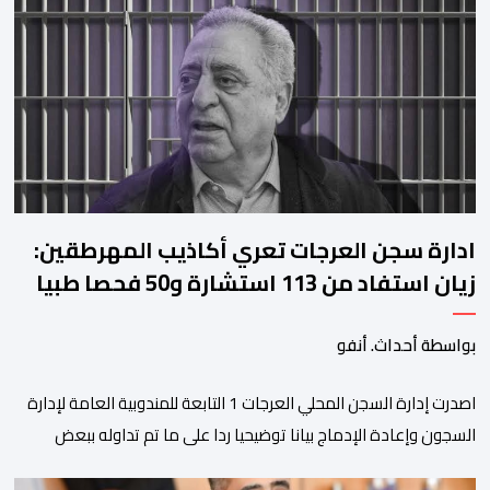
على منصات التواصل الاجتماعي، مصحوبا بعبارة “الرحلة مستمرة”، في
إشارة إلى رغبة الإدارة في الحفاظ على ركائز الفريق والتعزيز من
استقراره الفني […]
ادارة سجن العرجات تعري أكاذيب المهرطقين:
زيان استفاد من 113 استشارة و50 فحصا طبيا
بواسطة أحداث. أنفو
اصدرت إدارة السجن المحلي العرجات 1 التابعة للمندوبية العامة لإدارة
السجون وإعادة الإدماج بيانا توضيحيا ردا على ما تم تداوله ببعض
الجرائد والمواقع الالكترونية بخصوص الوضعية الصحية للسجين محمد