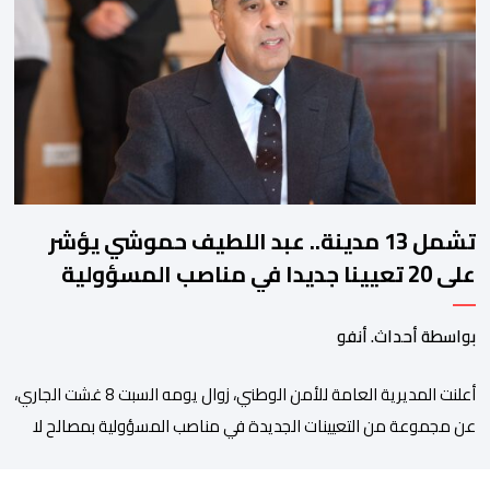
زيان، المعتقل بالمؤسسة ذاتها، وذلك لتنوير الرأي العام بالحقائق
والمعطيات الدقيقة.واوضحت إدارة المؤسسة السجنية أن المعني
بالأمر يستفيد منذ إيداعه من تتبع طبي منتظم ومستمر وفقا […]
تشمل 13 مدينة.. عبد اللطيف حموشي يؤشر
على 20 تعيينا جديدا في مناصب المسؤولية
بمصالح الأمن الوطني
بواسطة أحداث. أنفو
أعلنت المديرية العامة للأمن الوطني، زوال يومه السبت 8 غشت الجاري،
عن مجموعة من التعيينات الجديدة في مناصب المسؤولية بمصالح لا
ممركزة للأمن الوطني بمدن الناظور ومراكش وأكادير وتيكيوين
والعروي وأسفي ووجدة والعيون والدار البيضاء وبني ملال وابن جرير