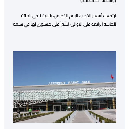
بواسطة أحداث.أنفو
ارتفعت أسعار الذهب، اليوم الخميس، بنسبة 1 في المائة
للجلسة الرابعة على التوالي، لتبلغ أعلى مستوى لها في سبعة
أسابيع، مدعومة بتراجع الدولار وانخفاض عوائد سندات
الخزانة الأمريكية. وزاد سعر الذهب في المعاملات الفورية
بنسبة 1 في المائة إلى 4285,69 دولارا للأوقية، مسجلا أعلى
مستوى له منذ 18 يونيو الماضي، فيما ارتفعت العقود
الأمريكية الآجلة […]