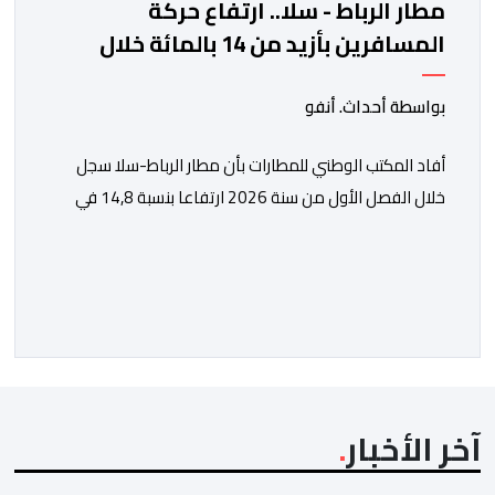
مطار الرباط - سلا.. ارتفاع حركة
المسافرين بأزيد من 14 بالمائة خلال
الفصل الأول من 2026
بواسطة أحداث. أنفو
أفاد المكتب الوطني للمطارات بأن مطار الرباط-سلا سجل
خلال الفصل الأول من سنة 2026 ارتفاعا بنسبة 14,8 في
المائة في حركة المسافرين مقارنة مع نفس الفترة من
السنة الماضية. واستقبل هذا المطار مليون و217 ألف و574
مسافرا خلال الستة أشهر الأولى من السنة الجارية، مقابل
مليون و60 ألف و480 مسافرا خلال الفترة ذاتها من سنة
[…]
آخر الأخبار