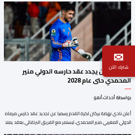
✉
شترك الآن
نهضة بركان يجدد عقد حارسه الدولي منير
المحمدي حتى عام 2028
بواسطة أحداث.أنفو
​أعلن نادي نهضة بركان لكرة القدم رسميا عن تجديد عقد حارس مرماه
الدولي المغربي منير المحمدي، ليستمر مع الفريق البرتقالي بعقد يمتد
حتى صيف عام 2028. ​وجاء هذا الإعلان عبر الحسابات الرسمية للنادي