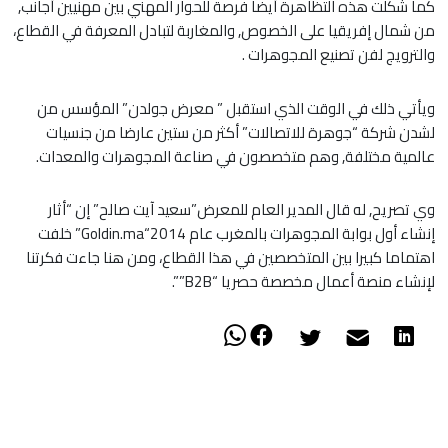
كما شكلت هذه التظاهرة أيضا فرصة للحوار المهني بين مهنيين أجانب,
من
شمال إفريقيا على الخصوص, والمغاربة لتبادل المعرفة في القطاع،
والترويج لفن تصنيع المجوهرات
.
ويأتي ذلك في الوقت الذي استقبل ” معرض جولدن” المؤسس من
لشدن شركة “جوهرة للاتصالات” أكثر من ستين عارضا من جنسيات
عالمية مختلفة, وهم متخصصون في صناعة المجوهرات والمعدات.
وي تصريح, له قال المدير العام للمعرض”سعيد آيت صالح” إن “أثار
إنشاء أول بوابة المجوهرات بالمغرب عام 2014
“Goldin.ma”
خلفت
اهتماما كبيرا بين المتخصصين في هذا القطاع، ومن هنا جاءت فكرتنا
لإنشاء منصة أعمال مخصصة حصريا
“B2B””
.