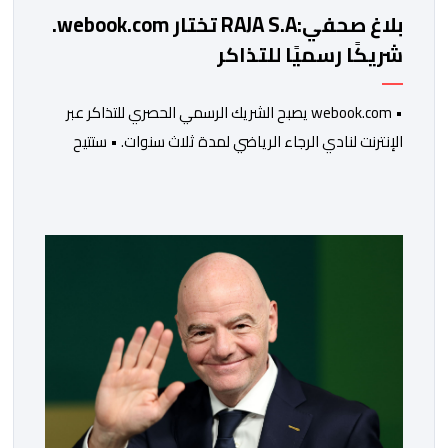
بلاغ صحفي:RAJA S.A تختار webook.com.
شريكًا رسميًا للتذاكر
• webook.com يصبح الشريك الرسمي الحصري للتذاكر عبر
الإنترنت لنادي الرجاء الرياضي لمدة ثلاث سنوات. • ستتيح
هذه الشراكة للنادي تحديث رحلة الشراء وتقديم تجربة أبسط
وأكثر سلاسة وأمانًا لمناصريه. • سيدمج الحل الجديد تدريجيًا
وظائف مبتكرة، مثل اختيار المقاعد بدقة وعرضها ثلاثي
الأبعاد، والتذاكر الرقمية، وسوق رسمية لإعادة البيع، ومتجر
رسمي للمنتجات الرقمية. • […]