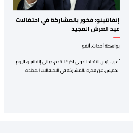
إنفانتينو: فخور بالمشاركة في احتفالات
عيد العرش المجيد
بواسطة أحداث. أنفو
أعرب رئيس الاتحاد الدولي لكرة القدم، جياني إنفانتينو، اليوم
الخميس، عن فخره بالمشاركة في الاحتفالات المخلدة
للذكرى السابعة والعشرين لتربع صاحب الجلالة الملك محمد
السادس على عرش أسلافه الميامين، مؤكدا أن حضوره إلى
المغرب للمشاركة في هذا الحدث يعد، بالنسبة له، “شرفا
حقيقيا”. وقال إنفانتينو، في تصريح للصحافة، على هامش
حفل الاستقبال الذي ترأسه صاحب […]