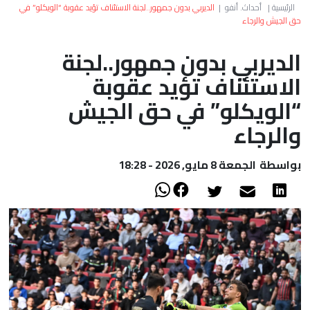
العالم
الرئيسية
|
أحداث. أنفو
|
الديربي بدون جمهور..لجنة الاستئناف تؤيد عقوبة “الويكلو” في
حق الجيش والرجاء
أعمدة
الديربي بدون جمهور..لجنة
الاستئناف تؤيد عقوبة
الصحراء
“الويكلو” في حق الجيش
والرجاء
بواسطة
الجمعة 8 مايو, 2026 - 18:28