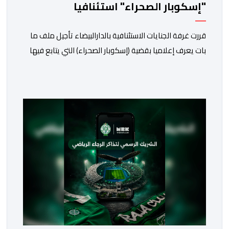
"إسكوبار الصحراء" استئنافيا
قررت غرفة الجنايات الاستئنافية بالدارالبيضاء تأجيل ملف ما
بات يعرف إعلاميا بقضية (إسكوبار الصحراء) التي يتابع فيها
كل من سعيد الناصيري وعبد النبي البعيوي، وذلك إلى غاية
26 غشت الجاري من أجل إعداد الدفاع.ومثل المتهمون
المتابعون في هذه القضية، وعلى رأسهم سعيد الناصري،
الرئيس السابق لنادي الوداد البيضاوي، وعبد النبي بعيوي،
الرئيس السابق لجهة الشرق، […]