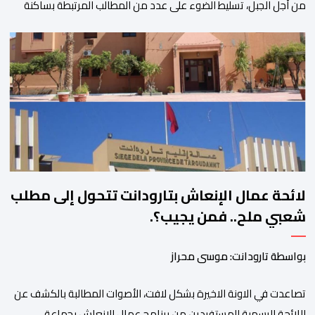
من أجل الجبل، تسليط الضوء على عدد من المطالب المرتبطة بساكنة
المناطق الجبلية. وفي هذا السياق، أطلق الائتلاف مذكرة مطلبية، دعا
فيها الأحزاب السياسية، إلى ادراج 10 التزامات ضمن برامجها الانتخابية
المنتظرة، في إطار تعاقد سياسي مع المناطق الجبلية والانتقال من
الوعود الانتخابية إلى التزامات عملية […]
لائحة عمال الإنعاش بتارودانت تتحول إلى مطلب
شعبي ملح.. فمن يجيب؟.
بواسطة تارودانت: موسى محراز
تصاعدت في الاونة الاخيرة بشكل لافت، الأصوات المطالبة بالكشف عن
اللائحة الرسمية للمستفيدين من برنامج عمال الإنعاش بجماعة