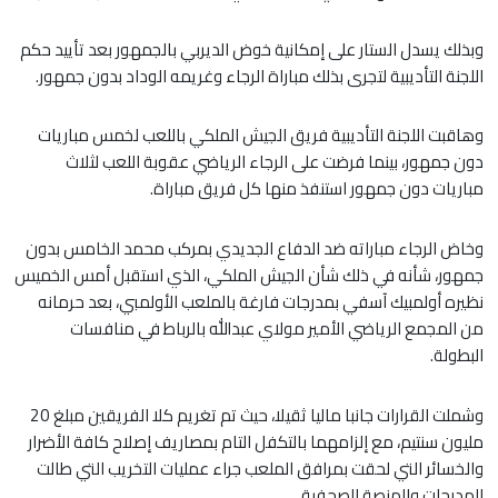
وبذلك يسدل الستار على إمكانية خوض الديربي بالجمهور بعد تأييد حكم
اللجنة التأديبية لتجرى بذلك مباراة الرجاء وغريمه الوداد بدون جمهور.
وهاقبت اللجنة التأديبية فريق الجيش الملكي باللعب لخمس مباريات
دون جمهور، بينما فرضت على الرجاء الرياضي عقوبة اللعب لثلاث
مباريات دون جمهور استنفذ منها كل فريق مباراة.
وخاض الرجاء مباراته ضد الدفاع الجديدي بمركب محمد الخامس بدون
جمهور، شأنه في ذلك شأن الجيش الملكي، الذي استقبل أمس الخميس
نظيره أولمبيك آسفي بمدرجات فارغة بالملعب الأولمبي، بعد حرمانه
من المجمع الرياضي الأمير مولاي عبدالله بالرباط في منافسات
البطولة.
وشملت القرارات جانبا ماليا ثقيلا، حيث تم تغريم كلا الفريقين مبلغ 20
مليون سنتيم، مع إلزامهما بالتكفل التام بمصاريف إصلاح كافة الأضرار
والخسائر التي لحقت بمرافق الملعب جراء عمليات التخريب التي طالت
المدرجات والمنصة الصحفية.