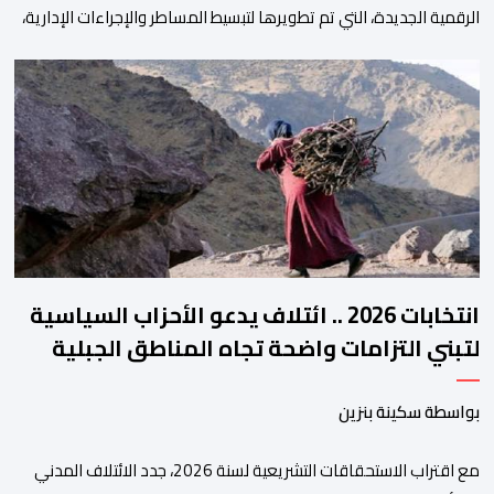
الرقمية الجديدة، التي تم تطويرها لتبسيط المساطر والإجراءات الإدارية،
وتحسين جودة الخدمات المقدمة للأطباء، وتعزيز التواصل بين الأطباء
والمجالس الجهوية للهيئة إلى جانب الهيئة الوطنية. وذكر بلاغ للهيئة أن
هذه المنصة، التي تم إطلاقها في إطار استراتيجيتها الرامية إلى التحديث
والتحول الرقمي، تشكل خطوة مهمة في […]
انتخابات 2026 .. ائتلاف يدعو الأحزاب السياسية
لتبني التزامات واضحة تجاه المناطق الجبلية
بواسطة سكينة بنزين
مع اقتراب الاستحقاقات التشريعية لسنة 2026، جدد الائتلاف المدني