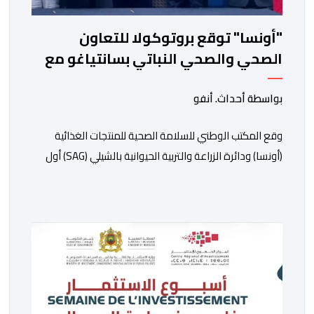
"أونسا" توقع بروتوكولا للتعاون
الصحي والصحي النباتي بسانتياغو مع
دائرة الزراعة وتربية المواشي
بواسطة أحداث. أنفو
وقع المكتب الوطني للسلامة الصحية للمنتجات الغذائية
(أونسا) ودائرة الزراعة والتربية الحيوانية بالشيلي (SAG) أول
أمس الجمعة بسانتياغو، بروتوكولا للتعاون في مجال الحجر
الصحي وحماية الصحة النباتية، والصحة الحيوانية. وسيمكن
هذا البروتوكول الذي تم توقيعه بحضور مسؤولين عن
السلطات الشيلية، وممثلين عن القطاع الخاص ومن أوساط
التصدير، من مواءمة الإجراءات الصحية، والصحية النباتية
المطبقة على […]