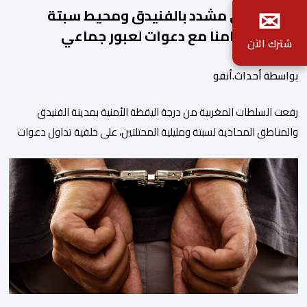
✉
تأهب أمني مشدد بالفنيدق ومحيط سبتة
ومليلية تزامنا مع دعوات لعبور جماعي
شترك الآن
بواسطة أحداث.أنفو
رفعت السلطات المغربية من درجة اليقظة الأمنية بمدينة الفنيدق
والمناطق المحاذية لسبتة ومليلية المحتلتين، على خلفية تداول دعوات
عبر منصات التواصل الاجتماعي تحث على تنفيذ محاولة جماعية جديدة
للوصول إلى المدينتين يوم 15 غشت الجاري. وعرفت المناطق الشمالية
خلال الساعات الأخيرة انتشارا أمنيا مكثفا، خاصة بالمحاور الطرقية
المؤدية إلى الفنيدق، حيث جرى تعزيز الدوريات وإقامة […]