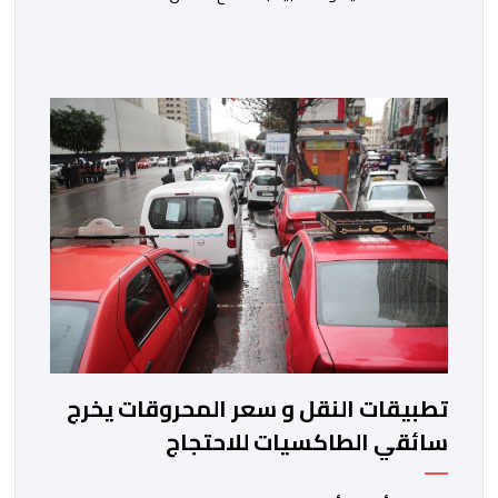
الحكومة على مشروع قانون رقم 052.26 المتعلق
بالمنظومة المعلوماتية الصحية الوطنية المندمجة، والذي
اعتبره الائتلاف جاء في غياب تام للمقاربة التشاركية وعدم
أخذ رأي وملاحظات التمثيليات المهنية للأطباء ومقدمي
الخدمات العلاجية رغم ما تسنه مقتضيات مشروع القانون
من عقوبات مالية ضدهم وتهدد […]
تطبيقات النقل و سعر المحروقات يخرج
سائقي الطاكسيات للاحتجاج