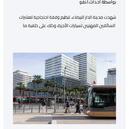
بواسطة أحداث.أ.نفو
شهدت مدينة الدار البيضاء، تنظيم وقفة احتجاجية لعشرات
السائقين المهنيين لسيارات الأجرة، وذلك على خلفية ما
اعتبروه تهديدا لتطبيقات النقل، إلى جانب ارتفاع سعر
المحروقات. وجدد المحتجون يوم أمس الخميس 06 غشت،
التعبير عن قلقهم حيال تداعيات تطبيقات النقل، وأسعار
المحروقات على استقراهم المهني في ظل غلاء المعيشة،
وتراكم الديون، والالتزامات الأسرية، وإكراهات العمل، ما […]