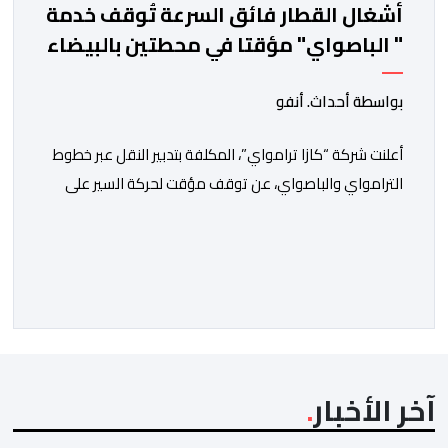
أشغال القطار فائق السرعة تُوقف خدمة
" الباصواي" مؤقتا في محطتين بالبيضاء
بواسطة أحداث. أنفو
أعلنت شركة “كازا ترامواي”، المكلفة بتدبير النقل عبر خطوط
الترامواي والباصواي، عن توقف مؤقت لحركة السير على
مستوى الخط الأول لـ”الباصواي” (BW1)، وذلك خلال الفترة
الممتدة من 1 إلى 15 غشت 2026. وأشارت الشركة، عبر
إشعار رسمي وجهته لمستعملي الخط، أن هذا التوقف
المؤقت يأتي في إطار الأشغال الخاصة بتهيئة مشروع الخط
الكبيير للقطار فائق […]
آخر الأخبار