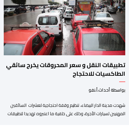
والذي اعتبره الائتلاف جاء في غياب تام للمقاربة التشاركية وعدم أخذ
رأي وملاحظات التمثيليات المهنية للأطباء ومقدمي الخدمات العلاجية
رغم ما تسنه مقتضيات مشروع القانون من عقوبات مالية ضدهم
وتهدد […]
تطبيقات النقل و سعر المحروقات يخرج سائقي
الطاكسيات للاحتجاج
بواسطة أحداث.أ.نفو
شهدت مدينة الدار البيضاء، تنظيم وقفة احتجاجية لعشرات السائقين
المهنيين لسيارات الأجرة، وذلك على خلفية ما اعتبروه تهديدا لتطبيقات
النقل، إلى جانب ارتفاع سعر المحروقات. وجدد المحتجون يوم أمس