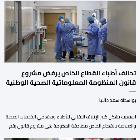
بعنوان ” فضولي ياقلبي” ،قام بتوزيعها اسامة باهي،باسلوب سلس
وبسيط، متحكما في الجمل الموسيقية والانتقالات الجميلة..استطاع
الفنانان طارق بطمة ونوال بوسنيني أن يعطيا روحا فريدة لهذه
الاغنية,بفضل أدا […]
تحالف أطباء القطاع الخاص يرفض مشروع
قانون المنظومة المعلوماتية الصحية الوطنية
المندمجة
بواسطة سعد دالـيا
استغرب بشكل كبير الإتلاف النقابي للأطباء ومقدمي الخدمات الصحية
والعلاجية بالقطاع الخاص مصادقة الحكومة على مشروع قانون رقم
052.26 المتعلق بالمنظومة المعلوماتية الصحية الوطنية المندمجة،