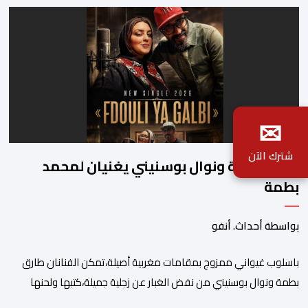
✉
شترك الآن
طارق بطمة ونوال بوسنيني يغنيان لمحمد
بطمة
بواسطة أحداث. أنفو
باسلوب غيواني ممزوج بمقامات مغربية أصيلة،تمكن الفنانان طارق
بطمة ونوال بوسنيني من نفض الغبار عن زجلية جميلة،كتبها ولحنها
المرحوم محمد بطمة ،احد اعمدة مجموعة لمشاهب الشهيرة. الاغنية