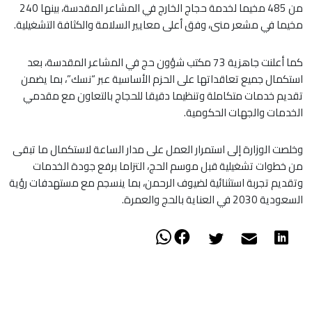
من 485 مخيما لخدمة حجاج الخارج في المشاعر المقدسة، بينها 240
مخيما في مشعر منى، وفق أعلى معايير السلامة والكثافة التشغيلية.
كما أعلنت جاهزية 73 مكتب شؤون حج في المشاعر المقدسة، بعد
استكمال جميع تعاقداتها على الحزم الأساسية عبر “نسك”، بما يضمن
تقديم خدمات متكاملة وتنظيما دقيقا للحجاج بالتعاون مع مقدمي
الخدمات والجهات الحكومية.
وخلصت الوزارة إلى استمرار العمل على مدار الساعة لاستكمال ما تبقى
من خطوات تشغيلية قبل موسم الحج، التزاما برفع جودة الخدمات
وتقديم تجربة استثنائية لضيوف الرحمن، بما ينسجم مع مستهدفات رؤية
السعودية 2030 في العناية بالحج والعمرة.