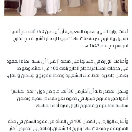
أعلنت وزارة الحج والعمرة السعودية أن أزيد من 750 ألف حاج أتموا
تسجيل بياناتهم عبر منصة “نسك” تمهيدا لإصدار تأشيرات حج الخارج
لموسم حج عام 1447 هـ .
وأضافت الوزارة في حسابها على منصة “إكس” أن نسبة إتمام العقود
على خدمات المشاعر لحجاج الخارج بلغت 100 في المائة، وهو ما
يعكس جاهزية القطاعات التشغيلية وخطط التفويج والإسكان والنقل.
وسجل المصدر ذاته أن أكثر من 30 ألف حاج من دول “الحج المباشر”
أتموا حجز باقاتهم مبكرا، في خطوة تعزز كفاءة التنظيم وتضمن
سلاسة تنقلاتهم وإقامتهم طوال فترة أداء المناسك.
وأشارت الوزارة إلى اكتمال 100 في المائة من عقود السكن في مكة
المكرمة عبر منصة “نسك” بتاريخ 13 شعبان، إضافة إلى تخصيص أكثر