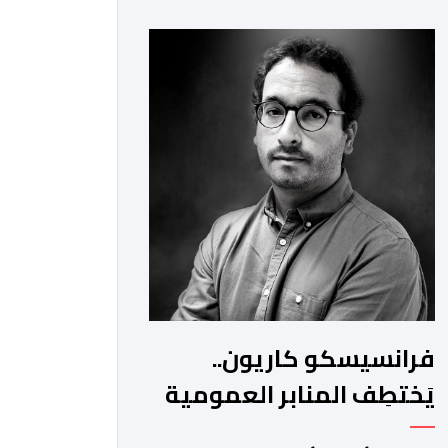
للأمن الوطني بمدن الناظور ومراكش
وأكادير وتيكيوين والعروي وأسفي
ووجدة والعيون والدار البيضاء وبني ملال
وابن جرير وطنجة وأصيلة، وذلك في إطار
دينامية داخلية تهدف لضخ دماء جديدة
والاستعانة بكفاءات أمنية شابة
ومتمرسة، […]
فرانسيسكو كاريون..
يَختطِف المنابر العمومية
الإسبانية لتصريف أجندات