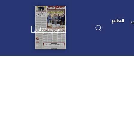
ي
العالم
تصفح عدد 22 أبريل