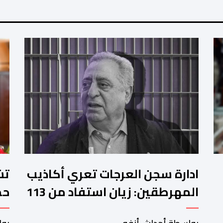
ادارة سجن العرجات تعري أكاذيب
المهرطقين: زيان استفاد من 113
استشارة و50 فحصا طبيا
جد