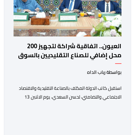
العيون.. اتفاقية شراكة لتجهيز 200
محل إضافي للصناع التقليديين بالسوق
النموذجي الكبير
بواسطة رباب الداه
استقبل كاتب الدولة المكلف بالصناعة التقليدية والاقتصاد
الاجتماعي والتضامني، لحسن السعدي، يوم الاثنين 13
يوليوز، رئيس جماعة العيون مولاي حمدي ولد الرشيد، رفقة
رئيس غرفة الصناعة التقليدية لجهة العيون الساقية الحمراء
مولاي مصطفى بن ليمام، وذلك بحضور أطر كتابة
الدولة.وتخلل هذا اللقاء توقيع اتفاقية شراكة جمعت بين