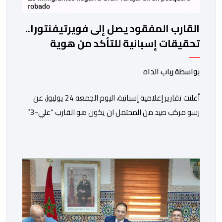
القارب المفقود يصل إلى فويرتيفنتورا..
تحقيقات إسبانية للتأكد من هوية
المركب المختفي من العيون
بواسطة رباب الداه
أعلنت تقارير إعلامية إسبانية، اليوم الجمعة 24 يوليوز، عن
رسو مركب صيد من المحتمل ان يكون هو القارب “علي-3”
في ميناء غران تاراخال بجزيرة فويرتيفنتورا، وذلك بعد مرور
ساعات على الإبلاغ عن فقدانه من ميناء العيون، وكان على
متنه ما يقارب 20 مهاجرا في وضعية غير قانونية.وحسب ما
أوردته وكالة “إيفي” الإسبانية للأنباء، نقلا عن […]