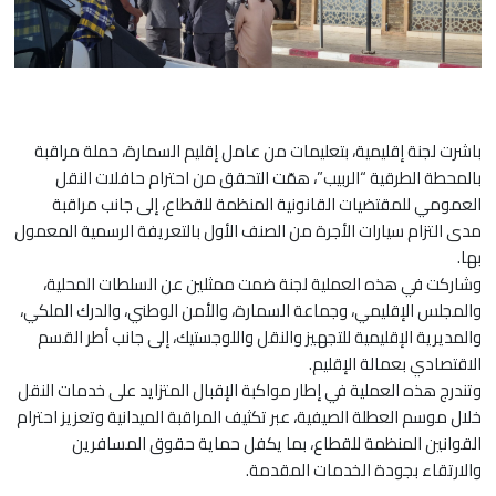
باشرت لجنة إقليمية، بتعليمات من عامل إقليم السمارة، حملة مراقبة
بالمحطة الطرقية “الربيب”، همّت التحقق من احترام حافلات النقل
العمومي للمقتضيات القانونية المنظمة للقطاع، إلى جانب مراقبة
مدى التزام سيارات الأجرة من الصنف الأول بالتعريفة الرسمية المعمول
بها.
وشاركت في هذه العملية لجنة ضمت ممثلين عن السلطات المحلية،
والمجلس الإقليمي، وجماعة السمارة، والأمن الوطني، والدرك الملكي،
والمديرية الإقليمية للتجهيز والنقل واللوجستيك، إلى جانب أطر القسم
الاقتصادي بعمالة الإقليم.
وتندرج هذه العملية في إطار مواكبة الإقبال المتزايد على خدمات النقل
خلال موسم العطلة الصيفية، عبر تكثيف المراقبة الميدانية وتعزيز احترام
القوانين المنظمة للقطاع، بما يكفل حماية حقوق المسافرين
والارتقاء بجودة الخدمات المقدمة.