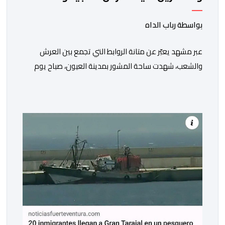
أجواء وطنية مهيبة
بواسطة رباب الداه
عبر مشهد يعبّر عن متانة الروابط التي تجمع بين العرش
والشعب، شهدت ساحة المشور بمدينة العيون، صباح يوم
الخميس 30 يوليوز 2026، مراسيم تحية العلم الوطني، تخليدا
للذكرى السابعة والعشرين لاعتلاء صاحب الجلالة الملك
محمد السادس نصره الله وأيده عرش أسلافه الميامين،
وذلك في أجواء وطنية مهيبة، جسدت مشاعر الوفاء
والإخلاص للعرش العلوي المجيد، والتمسك […]