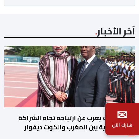
كتابة الدولة، وولاية جهة العيون الساقية الحمراء، وجماعة
[…]
آخر الأخبار
✉
جلالة الملك يعرب عن ارتياحه تجاه الشراكة
شترك الآن
الاستراتيجية بين المغرب والكوت ديفوار