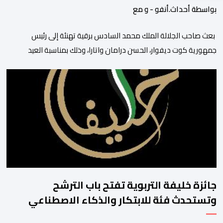
بواسطة أحداث.أنفو - و مع
بعث صاحب الجلالة الملك محمد السادس برقية تهنئة إلى رئيس
جمهورية كوت ديفوار، الحسن درامان واتارا، وذلك بمناسبة العيد
الوطني لبلاده. وأعرب جلالة الملك، في هذه البرقية، عن تهانئه الحارة
للسيد واتارا، مقرونة بأصدق متمنيات جلالته بموصول التقدم والازدهار
للشعب الإيفواري. ومما جاء في برقية جلالة الملك “لقد تمكنت
المملكة المغربية وجمهورية كوت ديفوار، بحكم […]
جائزة خليفة التربوية تفتح باب الترشح
وتستحدث فئة للابتكار والذكاء الاصطناعي