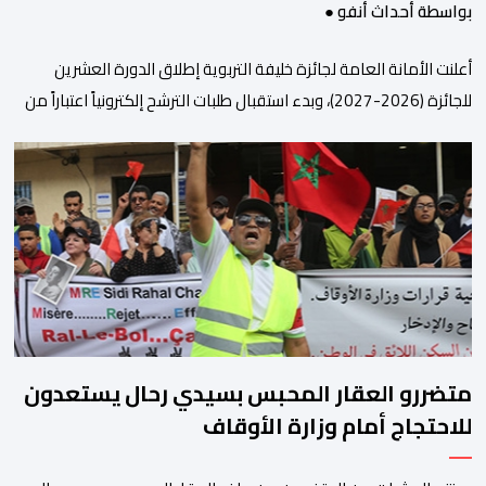
بواسطة أحداث أنفو ●
أعلنت الأمانة العامة لجائزة خليفة التربوية إطلاق الدورة العشرين
للجائزة (2026-2027)، وبدء استقبال طلبات الترشح إلكترونياً اعتباراً من
اليوم وحتى 31 دجنبر 2026. وقال بلاغ صحافي إن هذه الدوة تكتسب
أهمية خاصة لتزامنها مع مرور عشرين عاماً على انطلاق الجائزة،
وتشهد للمرة الأولى استحداث فئة “الابتكار والذكاء الاصطناعي في
التعليم”، إلى جانب طرح 10 مجالات […]
متضررو العقار المحبس بسيدي رحال يستعدون
للاحتجاج أمام وزارة الأوقاف