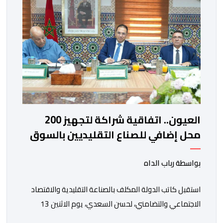
العيون.. اتفاقية شراكة لتجهيز 200
محل إضافي للصناع التقليديين بالسوق
النموذجي الكبير
بواسطة رباب الداه
استقبل كاتب الدولة المكلف بالصناعة التقليدية والاقتصاد
الاجتماعي والتضامني، لحسن السعدي، يوم الاثنين 13
يوليوز، رئيس جماعة العيون مولاي حمدي ولد الرشيد، رفقة