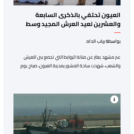
العيون تحتفي بالذكرى السابعة
والعشرين لعيد العرش المجيد وسط
أجواء وطنية مهيبة
بواسطة رباب الداه
عبر مشهد يعبّر عن متانة الروابط التي تجمع بين العرش
والشعب، شهدت ساحة المشور بمدينة العيون، صباح يوم
الخميس 30 يوليوز 2026، مراسيم تحية العلم الوطني، تخليدا
للذكرى السابعة والعشرين لاعتلاء صاحب الجلالة الملك
محمد السادس نصره الله وأيده عرش أسلافه الميامين،
وذلك في أجواء وطنية مهيبة، جسدت مشاعر الوفاء
والإخلاص للعرش العلوي المجيد، والتمسك […]