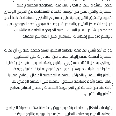
بحجم التعبئة والانخراط الذي أبانت عنه المنظومة المحلية بإقليم
السمارة، والذي مكن من توسيع قاعدة الاستفادة من العرض الوطني
للتخييم وتحقيق نتائج إيجابية على مستوى التأطير والاستفادة. كما أعلن
عن إحداث مركز للتخييم والاصطياف بجماعة سيدي أحمد لعروصي، في
خطوة من شأنها تعزيز البنيات التحتية الموجهة للطفولة والشباب
بالإقليم وتوسيع إمكانيات الاستقبال خلال المواسم المقبلة.
بدوره، أكد رئيس الجامعة الوطنية للتخييم، السيد محمد كليوين، أن تجربة
السمارة أصبحت مصدر إلهام للعديد من المبادرات على المستوى
الوطني، بفضل انفتاح مسؤولي الإقليم واهتمامهم المتواصل بقضايا
الطفولة والشباب، منوهاً بالدور الذي تقوم به لجنة تدقيق جودة
التأطير والاستقبال بالمراكز التخييمية المحتضنة لأطفال الإقليم، معتبراً
إياها تجربة رائدة وسابقة تستحق التعميم على الصعيد الوطني لما
أبانت عنه من فعالية في تتبع جودة الخدمات وضمان احترام معايير
التأطير والاستقبال.
وتواصلت أشغال الاجتماع بتقديم عروض مفصلة همّت حصيلة البرنامج
الوطني للتخييم ومختلف التدابير التنظيمية والتربوية واللوجستيكية