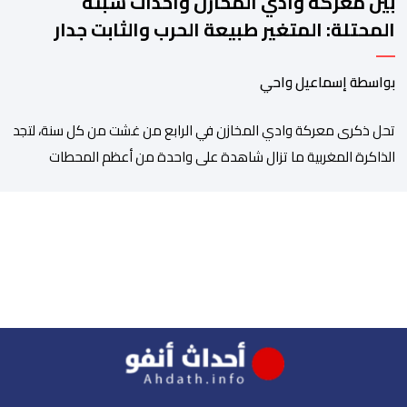
بين معركة وادي المخازن وأحداث سبتة
المحتلة: المتغير طبيعة الحرب والثابت جدار
الصد الوطني
بواسطة إسماعيل واحي
تحل ذكرى معركة وادي المخازن في الرابع من غشت من كل سنة، لتجد
الذاكرة المغربية ما تزال شاهدة على واحدة من أعظم المحطات
التاريخية للمملكة، بما كرسته منذ قرون مضت من دروس استراتيجية لا
تزال حاضرة حتى اليوم، وعلى رأسها أن الطامعين في تدمير المغرب لا
يتحركون إلا عندما يجدون انقساما داخليا يمكن استغلاله. في […]