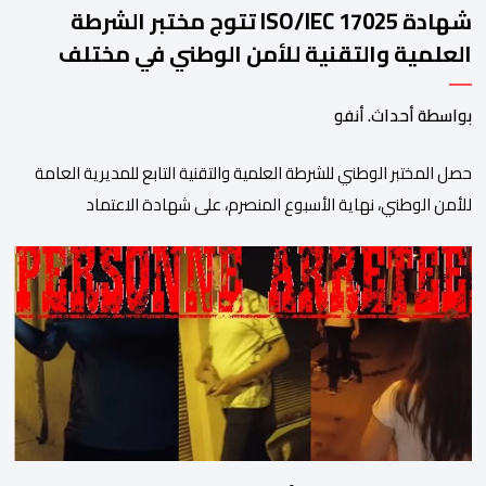
شهادة ISO/IEC 17025 تتوج مختبر الشرطة
العلمية والتقنية للأمن الوطني في مختلف
الخبرات الجنائية
بواسطة أحداث. أنفو
حصل المختبر الوطني للشرطة العلمية والتقنية التابع للمديرية العامة
للأمن الوطني، نهاية الأسبوع المنصرم، على شهادة الاعتماد
والمطابقة والجودة بالمعيار الدولي “ISO/CEI 17025″، وذلك في
مختلف التخصصات والخبرات الشرعية، بما فيها فروع البيولوجيا والكيمياء،
وتدقيق وفحص الوثائق، والحرائق والمتفجرات، وكذا الآثار الرقمية
والمخدرات والمواد السمومية.وكانت المنظمة الأمريكية للاعتماد
والتقييس ″The ANSI National Accreditation Board″، المختصة […]