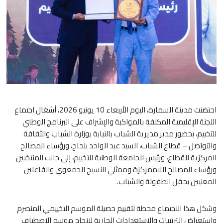
احتضنت مدينة السمارة، اليوم الأربعاء 10 يونيو 2026، أشغال اجتماع
اللجنة الإقليمية المكلفة بالمواكبة والإشراف على البرنامج الوطني
للتخييم، بحضور مدير مديرية الشباب بالنيابة بوزارة الشباب والثقافة
والتواصل – قطاع الشباب، السيد عبد الواحد بلحاج، ورؤساء المصالح
المركزية للقطاع، ورئيس الجامعة الوطنية للتخييم، إلى جانب المنتخبين
ورؤساء المصالح اللاممركزة وممثلي النسيج الجمعوي والفاعلين
المعنيين بحقل الطفولة والشباب.
وشكل هذا الاجتماع محطة لتقييم حصيلة الموسم التخييمي المنصرم
واستعراض الترتيبات والاستعدادات الجارية لإنجاح موسم الاصطياف