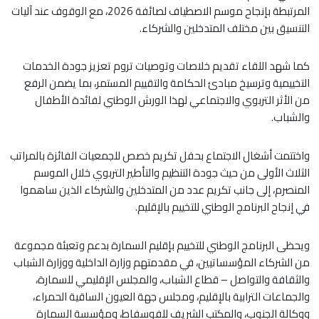
المرتبطة بإنجاح موسم الاصطياف لصائفة 2026، مع الوقوف عند آليات
التنسيق بين مختلف المتدخلين والشركاء.
كما شهد اللقاء تقديم خلاصات وتوصيات تروم تعزيز جودة الخدمات
التخييمية وترسيخ مبادئ الحكامة والتقييم المستمر، بما يضمن الرفع
من الأثر التربوي والاجتماعي لهذا الورش الوطني لفائدة الأطفال
والشباب.
واختتمت أشغال الاجتماع بحفل تكريم خصص للجمعيات الفائزة بالمراتب
الثلاث الأولى من حيث جودة التنظيم والتأطير التربوي خلال الموسم
المنصرم، إلى جانب تكريم عدد من المتدخلين والشركاء الذين ساهموا
في إنجاح البرنامج الوطني للتخييم بالإقليم.
ويحظى البرنامج الوطني للتخييم بإقليم السمارة بدعم وتعبئة مجموعة
من الشركاء المؤسساتيين، في مقدمتهم وزارة الداخلية ووزارة الشباب
والثقافة والتواصل – قطاع الشباب، والمجلس الإقليمي للسمارة،
والجماعات الترابية بالإقليم، ومجلس جهة العيون الساقية الحمراء،
ووكالة الجنوب، والمكتب الشريف للفوسفاط، ومؤسسة السمارة