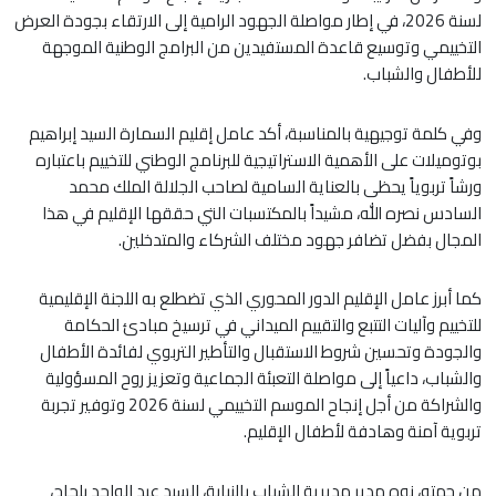
لسنة 2026، في إطار مواصلة الجهود الرامية إلى الارتقاء بجودة العرض
التخييمي وتوسيع قاعدة المستفيدين من البرامج الوطنية الموجهة
للأطفال والشباب.
وفي كلمة توجيهية بالمناسبة، أكد عامل إقليم السمارة السيد إبراهيم
بوتوميلات على الأهمية الاستراتيجية للبرنامج الوطني للتخييم باعتباره
ورشاً تربوياً يحظى بالعناية السامية لصاحب الجلالة الملك محمد
السادس نصره الله، مشيداً بالمكتسبات التي حققها الإقليم في هذا
المجال بفضل تضافر جهود مختلف الشركاء والمتدخلين.
كما أبرز عامل الإقليم الدور المحوري الذي تضطلع به اللجنة الإقليمية
للتخييم وآليات التتبع والتقييم الميداني في ترسيخ مبادئ الحكامة
والجودة وتحسين شروط الاستقبال والتأطير التربوي لفائدة الأطفال
والشباب، داعياً إلى مواصلة التعبئة الجماعية وتعزيز روح المسؤولية
والشراكة من أجل إنجاح الموسم التخييمي لسنة 2026 وتوفير تجربة
تربوية آمنة وهادفة لأطفال الإقليم.
من جهته، نوه مدير مديرية الشباب بالنيابة، السيد عبد الواحد بلحاج،