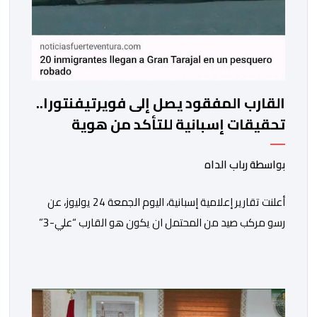
القارب المفقود يصل إلى فويرتيفنتورا..
تحقيقات إسبانية للتأكد من هوية
المركب المختفي من العيون
بواسطة رباب الداه
أعلنت تقارير إعلامية إسبانية، اليوم الجمعة 24 يوليوز، عن
رسو مركب صيد من المحتمل ان يكون هو القارب “علي-3”
في ميناء غران تاراخال بجزيرة فويرتيفنتورا، وذلك بعد مرور
ساعات على الإبلاغ عن فقدانه من ميناء العيون، وكان على
متنه ما يقارب 20 مهاجرا في وضعية غير قانونية.وحسب ما
أوردته وكالة “إيفي” الإسبانية للأنباء، نقلا عن […]