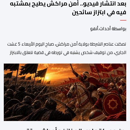
بعد انتشار فيديو.. أمن مراكش يطيح بمشتبه
فيه في ابتزاز سائحين
بواسطة أحداث.أنفو
تمكنت عناصر الشرطة بولاية أمن مراكش، صباح اليوم الأربعاء 5 غشت
الجاري، من توقيف شخص يشتبه في تورطه في قضية تتعلق بالابتزاز
وممارسة الإرشاد السياحي بدون رخصة. وكان المشتبه فيه قد عرّض
سائحين أجنبيين للابتزاز بالمدينة العتيقة بمراكش، وطالبهما بمبلغ مالي
غير مستحق بدعوى ممارسة نشاط مرتبط بالإرشاد السياحي بدون
رخصة، وهي الأفعال الإجرامية التي […]