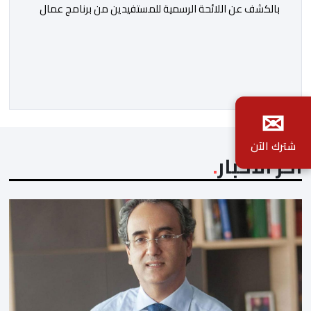
بالكشف عن اللائحة الرسمية للمستفيدين من برنامج عمال
الإنعاش بجماعة تارودانت، بعد أن تحول الملف إلى واحد من
أكثر المواضيع إثارة للنقاش داخل المدينة وعلى منصات
التواصل الاجتماعي، وسط دعوات متزايدة إلى اعتماد مبدأ
الشفافية وربط المسؤولية بالمحاسبة. فبعد خروج عبد الكبير
✉
بن طوطو، ثم شخص اخر […]
شترك الآن
آخر الأخبار