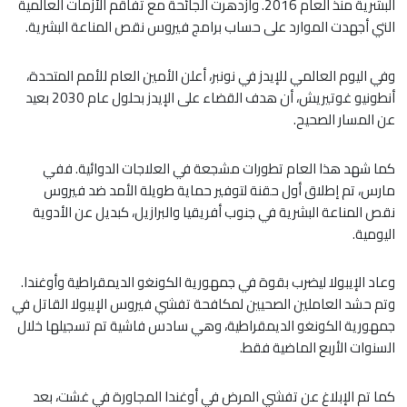
البشرية منذ العام 2016. وازدهرت الجائحة مع تفاقم الأزمات العالمية
التي أجهدت الموارد على حساب برامج فيروس نقص المناعة البشرية.
وفي اليوم العالمي للإيدز في نونبر، أعلن الأمين العام للأمم المتحدة،
أنطونيو غوتيريش، أن هدف القضاء على الإيدز بحلول عام 2030 بعيد
عن المسار الصحيح.
كما شهد هذا العام تطورات مشجعة في العلاجات الدوائية. ففي
مارس، تم إطلاق أول حقنة لتوفير حماية طويلة الأمد ضد فيروس
نقص المناعة البشرية في جنوب أفريقيا والبرازيل، كبديل عن الأدوية
اليومية.
وعاد الإيبولا ليضرب بقوة في جمهورية الكونغو الديمقراطية وأوغندا.
وتم حشد العاملين الصحيين لمكافحة تفشي فيروس الإيبولا القاتل في
جمهورية الكونغو الديمقراطية، وهي سادس فاشية تم تسجيلها خلال
السنوات الأربع الماضية فقط.
كما تم الإبلاغ عن تفشي المرض في أوغندا المجاورة في غشت، بعد