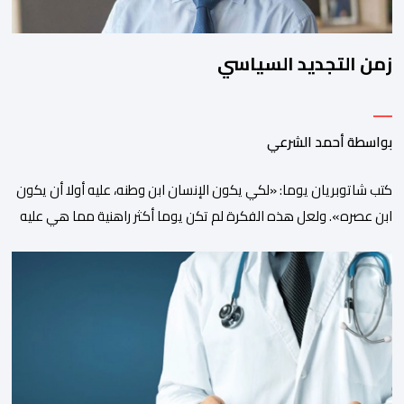
زمن التجديد السياسي
بواسطة أحمد الشرعي
كتب شاتوبريان يوما: «لكي يكون الإنسان ابن وطنه، عليه أولا أن يكون
ابن عصره». ولعل هذه الفكرة لم تكن يوما أكثر راهنية مما هي عليه
اليوم.يدخل المغرب مرحلة جديدة من مساره التنموي، مسلحا برؤية
واضحة وطموحات كبيرة. فمنذ أكثر من عقدين، وبقيادة صاحب الجلالة
الملك محمد السادس، شهدت المملكة تحولات عميقة على مختلف
المستويات.غير أن […]