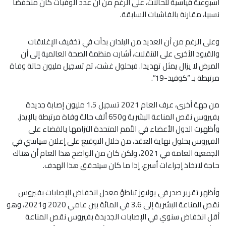
أسبوعية قياسية للحالات، على الرغم من أن عدد الوفيات كان منخفضا
نسبيا، مقارنة بالفاشيات السابقة.
وعلى الرغم من أن العديد من البلدان بدأت في تخفيف الإغلاقات
والقيود الأخرى على التنقلات، أشارت منظمة الصحة العالمية إلى أن
المرض لا يزال يمثل تهديدا. فبحلول غشت، تم تسجيل مليون حالة وفاة
مرتبطة بـ “كوفيد-19”.
من جهة أخرى، عرف العام 2021 تسجيل 1.5 مليون إصابة جديدة
بفيروس نقص المناعة البشرية و650 ألف حالة وفاة مرتبطة بالإيدز.
وأظهرت الدول الأعضاء في الأمم المتحدة التزامها بالقضاء على
الفيروس بحلول نهاية العقد، من خلال التوقيع على إعلان سياسي في
الجمعية العامة في 2021، ولكن كان من الواضح هذا العام أن هناك
حاجة لاتخاذ إجراءات أسرع، إذا ما كان سيتحقق هذا الهدف.
وأظهر تقرير صدر في يوليوز تباطؤ معدل انخفاض الإصابات بفيروس
نقص المناعة البشرية إلى 3.6 في المائة بين عامي 2020 و2021، وهو
أقل انخفاض سنوي في الإصابات الجديدة بفيروس نقص المناعة