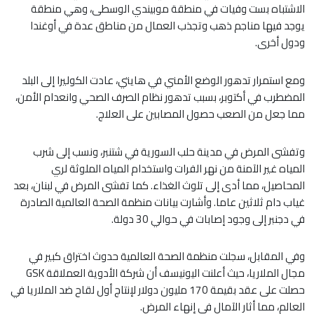
الاشتباه بست وفيات في منطقة موبيندي الوسطى، وهي منطقة
يوجد فيها مناجم ذهب وتجذب العمال من مناطق عدة في أوغندا
ودول أخرى.
ومع استمرار تدهور الوضع الأمني في هايتي، عادت الكوليرا إلى البلد
المضطرب في أكتوبر، بسبب تدهور نظام الصرف الصحي وانعدام الأمن،
مما جعل من الصعب حصول المصابين على العلاج.
وتفشى المرض في مدينة حلب السورية في شتنبر، ونسب إلى شرب
المياه غير الآمنة من نهر الفرات واستخدام المياه الملوثة لري
المحاصيل، مما أدى إلى تلوث الغذاء. كما تفشى المرض في لبنان، بعد
غياب دام ثلاثين عاما. وأشارت بيانات منظمة الصحة العالمية الصادرة
في دجنبر إلى وجود إصابات في حوالي 30 دولة.
وفي المقابل، سجلت منظمة الصحة العالمية حدوث اختراق كبير في
مجال الملاريا، حيث أعلنت اليونيسف أن شركة الأدوية العملاقة GSK
حصلت على عقد بقيمة 170 مليون دولار لإنتاج أول لقاح ضد الملاريا في
العالم، مما أثار الآمال في إنهاء المرض.