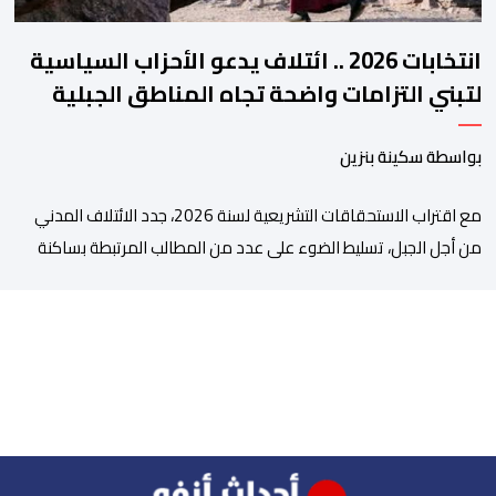
انتخابات 2026 .. ائتلاف يدعو الأحزاب السياسية
لتبني التزامات واضحة تجاه المناطق الجبلية
بواسطة سكينة بنزين
مع اقتراب الاستحقاقات التشريعية لسنة 2026، جدد الائتلاف المدني
من أجل الجبل، تسليط الضوء على عدد من المطالب المرتبطة بساكنة
المناطق الجبلية. وفي هذا السياق، أطلق الائتلاف مذكرة مطلبية، دعا
فيها الأحزاب السياسية، إلى ادراج 10 التزامات ضمن برامجها الانتخابية
المنتظرة، في إطار تعاقد سياسي مع المناطق الجبلية والانتقال من
الوعود الانتخابية إلى التزامات عملية […]