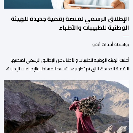
الإطلاق الرسمي لمنصة رقمية جديدة للهيئة
الوطنية للطبيبات والأطباء
بواسطة أحداث.أنفو
أعلنت الهيئة الوطنية للطبيبات والأطباء عن الإطلاق الرسمي لمنصتها
الرقمية الجديدة، التي تم تطويرها لتبسيط المساطر والإجراءات الإدارية،
وتحسين جودة الخدمات المقدمة للأطباء، وتعزيز التواصل بين الأطباء
والمجالس الجهوية للهيئة إلى جانب الهيئة الوطنية. وذكر بلاغ للهيئة أن
هذه المنصة، التي تم إطلاقها في إطار استراتيجيتها الرامية إلى التحديث
والتحول الرقمي، تشكل خطوة مهمة في […]