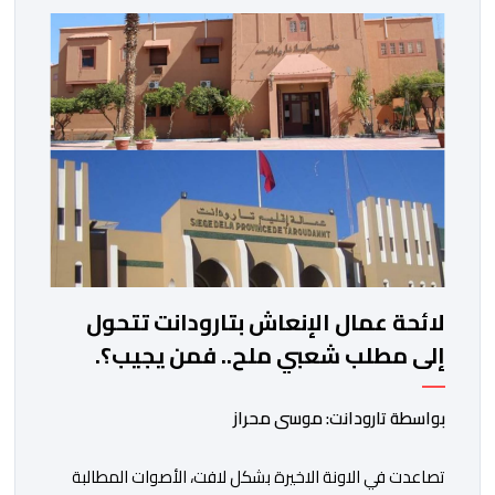
ادراج 10 التزامات ضمن برامجها الانتخابية المنتظرة، في إطار
تعاقد سياسي مع المناطق الجبلية والانتقال من الوعود
الانتخابية إلى التزامات عملية […]
لائحة عمال الإنعاش بتارودانت تتحول
إلى مطلب شعبي ملح.. فمن يجيب؟.
بواسطة تارودانت: موسى محراز
تصاعدت في الاونة الاخيرة بشكل لافت، الأصوات المطالبة