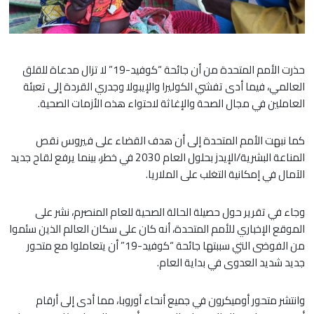
حذرت الأمم المتحدة من أن جائحة “كوفيد-19” لا تزال مدعاة للقلق
العالمي، فيما أدى تفشي الكوليرا والإيبولا وجدري القردة إلى تعبئة
العاملين في مجال الصحة والإغاثة لاحتواء هذه الأزمات الصحية.
كما نبهت الأمم المتحدة إلى أن هدف القضاء على فيروس نقص
المناعة البشرية/الإيدز بحلول العام 2030 في خطر، بينما يرفع لقاح جديد
الآمال في إمكانية التغلب على الملاريا.
وجاء في تقرير حول حصيلة الحالة الصحية للعام المنصرم، نشر على
الموقع الإخباري للأمم المتحدة، أنه كان على سكان العالم الذين سئموا
من الفوضى التي سببتها جائحة “كوفيد-19” أن يتعاملوا مع متحور
جديد شديد العدوى في بداية العام.
وانتشر متحور أوميكرون في جميع أنحاء أوروبا، مما أدى إلى أرقام