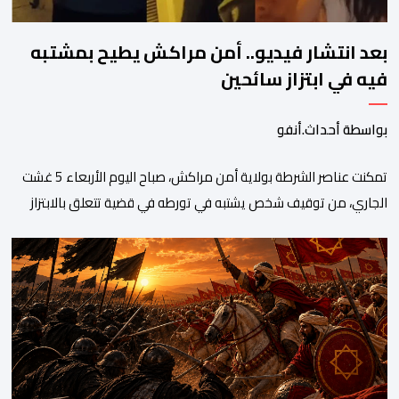
بعد انتشار فيديو.. أمن مراكش يطيح بمشتبه
فيه في ابتزاز سائحين
بواسطة أحداث.أنفو
تمكنت عناصر الشرطة بولاية أمن مراكش، صباح اليوم الأربعاء 5 غشت
الجاري، من توقيف شخص يشتبه في تورطه في قضية تتعلق بالابتزاز
وممارسة الإرشاد السياحي بدون رخصة. وكان المشتبه فيه قد عرّض
سائحين أجنبيين للابتزاز بالمدينة العتيقة بمراكش، وطالبهما بمبلغ مالي
غير مستحق بدعوى ممارسة نشاط مرتبط بالإرشاد السياحي بدون
رخصة، وهي الأفعال الإجرامية التي […]