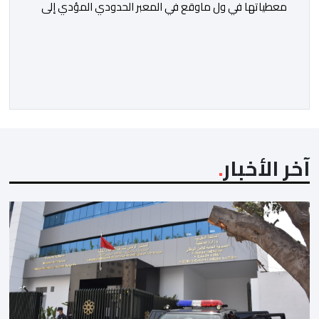
معطياتها في ول ماوقع في المعبر الحدودي المؤدي إلى
ثغر السليب، وقدمت معطيات دقيقة حول ماوقع، وكيف
وقع، ومن حرك الأمور، ومن دير بليل لذلك الأمر الجلل الذي
انتهى بما انتهى عليه.ولمن اتتقدوا الصمت الحكومي في عز
الأزمة، الرد كان واضحا: لايمكن الحديث دون استيفاء كل
الحقائق، […]
آخر الأخبار