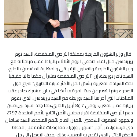
قال وزير الشؤون الخارجية بمملكة الأراضي المنخفضة، السيد توم
بيريندسن، خلال لقاء صحفي اليوم الثلاثاء بالرباط، عقب مباحثاته مع
وزير الشؤون الخارجية والتعاون الإفريقي والمغاربة المقيمين بالخارج،
السيد ناصر بوريطة، إن “الأراضي المنخفضة تعتبر أن حكما ذاتيا حقيقيا
تحت السيادة المغربية يشكل الحل الأكثر قابلية للتطبيق” للنزاع حول
الصحراء.وتم التعبير عن هذا الموقف أيضا في بيان مشترك صادر عقب
المباحثات التي أجراها السيد بوريطة مع السيد بيريندسن، الذي يقوم
بزيارة عمل للمغرب يومي 7 و8 أبريل الجاري.كما جدد السيد بيريندسن
دعم الأراضي المنخفضة لقرار مجلس الأمن التابع للأمم المتحدة 2797
ولجهود المبعوث الشخصي للأمين العام للأمم المتحدة، السيد ستافان
دي ميستورا، من أجل “تسهيل وإجراء مفاوضات قائمة على مخطط
الحكم الذاتي الذي تقدم به المغرب، وذلك بهدف التوصل إلى حل