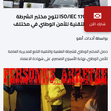
✉
شهادة ISO/IEC 17025 تتوج مختبر الشرطة
العلمية والتقنية للأمن الوطني في مختلف
شترك الآن
الخبرات الجنائية
بواسطة أحداث. أنفو
حصل المختبر الوطني للشرطة العلمية والتقنية التابع للمديرية العامة
للأمن الوطني، نهاية الأسبوع المنصرم، على شهادة الاعتماد
والمطابقة والجودة بالمعيار الدولي “ISO/CEI 17025″، وذلك في
مختلف التخصصات والخبرات الشرعية، بما فيها فروع البيولوجيا والكيمياء،
وتدقيق وفحص الوثائق، والحرائق والمتفجرات، وكذا الآثار الرقمية
والمخدرات والمواد السمومية.وكانت المنظمة الأمريكية للاعتماد
والتقييس ″The ANSI National Accreditation Board″، المختصة […]