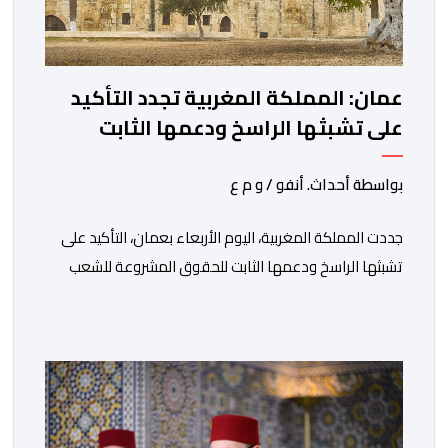
عمان: المملكة المغربية تجدد التأكيد
على تشبثها الراسخ ودعمها الثابت
للحقوق المشروعة للشعب الفلسطيني
الشقيق
بواسطة أحداث. أنفو / و م ع
جددت المملكة المغربية، اليوم الأربعاء بعمان، التأكيد على
تشبثها الراسخ ودعمها الثابت للحقوق المشروعة للشعب
الفلسطيني الشقيق في نيل حريته وإقامة دولته المستقلة
على حدود الرابع من يونيو 1967 وعاصمتها القدس
الشريف، واقتناعها بفضائل الحوار والتفاوض كسبيل وحيد
لحل الصراع الفلسطيني- الإسرائيلي، بعيدا عن أعمال العنف
والتطرف والتصرفات أحادية الجانب، وكذا انخراطها التام في
كل […]