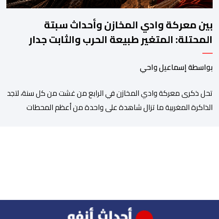
بين معركة وادي المخازن وأحداث سبتة
المحتلة: المتغير طبيعة الحرب والثابت جدار
الصد الوطني
بواسطة إسماعيل واحي
تحل ذكرى معركة وادي المخازن في الرابع من غشت من كل سنة، لتجد
الذاكرة المغربية ما تزال شاهدة على واحدة من أعظم المحطات
التاريخية للمملكة، بما كرسته منذ قرون مضت من دروس استراتيجية لا
تزال حاضرة حتى اليوم، وعلى رأسها أن الطامعين في تدمير المغرب لا
يتحركون إلا عندما يجدون انقساما داخليا يمكن استغلاله. في […]