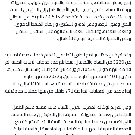
زعير، ودوار المخاليف، والمنزه أم عزة، والصباح عين عتيق، والصخيرات،
بهدف المساهمة في تجويد ولوج الأم والطفل إلى الحق في الصحة،
والاستفادة من خدمات طبية متخصصة، كالكشف الم بكر عن سرطان
الثدي وعنق الرحم، وفقر الدم، والسكري، وارتفاع الضغط الدموي،
وضعف التغذية، وعلاجات التعف نات علاوة على التكف ل الكامل
ببعض العمليات الجراحية النوعية للأطفال.
وقد تم خلال هذا البرنامج الطبي التطوعي تقديم خدمات صحية لما يزيد
عن 3220 من النساء والأطفال، فيما بلغ عدد خدمات الرعاية الطبية الم
قد مة إليهم حوالي 10434، م وز عة بين فحوصات واستشارات طب ية،
من بينها 3110 قد مها أطباء عام ون، و2032 قد مها أطباء
متخصصون في عد ة اختصاصات ذات صلة بأهداف القافلة، إلى جانب
إجراء عدد من العمليات الجراحية لـ27 طفلا، من بينها عمليات جد دقيقة.
وفي تصريح لوكالة المغرب العربي للأنباء قالت ممثلة قسم العمل
الاجتماعي بعمالة الصخيرات – تمارة، نوال الرگيگ، إن هذه القافلة ،
التي نظمت من طرف المبادرة الوطنية للتنمية البشرية، بشراكة مع
الجمعية المغربية للأمهات المتضامنات والمندوبية الإقليمية لوزارة