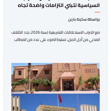
السياسية لتبني التزامات واضحة تجاه
المناطق الجبلية
بواسطة سكينة بنزين
مع اقتراب الاستحقاقات التشريعية لسنة 2026، جدد الائتلاف
المدني من أجل الجبل، تسليط الضوء على عدد من المطالب
المرتبطة بساكنة المناطق الجبلية. وفي هذا السياق، أطلق
الائتلاف مذكرة مطلبية، دعا فيها الأحزاب السياسية، إلى
ادراج 10 التزامات ضمن برامجها الانتخابية المنتظرة، في إطار
تعاقد سياسي مع المناطق الجبلية والانتقال من الوعود
الانتخابية إلى التزامات عملية […]