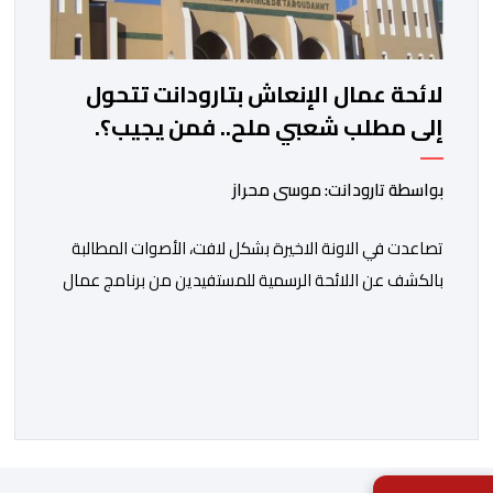
لائحة عمال الإنعاش بتارودانت تتحول
إلى مطلب شعبي ملح.. فمن يجيب؟.
بواسطة تارودانت: موسى محراز
تصاعدت في الاونة الاخيرة بشكل لافت، الأصوات المطالبة
بالكشف عن اللائحة الرسمية للمستفيدين من برنامج عمال
الإنعاش بجماعة تارودانت، بعد أن تحول الملف إلى واحد من
أكثر المواضيع إثارة للنقاش داخل المدينة وعلى منصات
التواصل الاجتماعي، وسط دعوات متزايدة إلى اعتماد مبدأ
الشفافية وربط المسؤولية بالمحاسبة. فبعد خروج عبد الكبير
بن طوطو، ثم شخص اخر […]