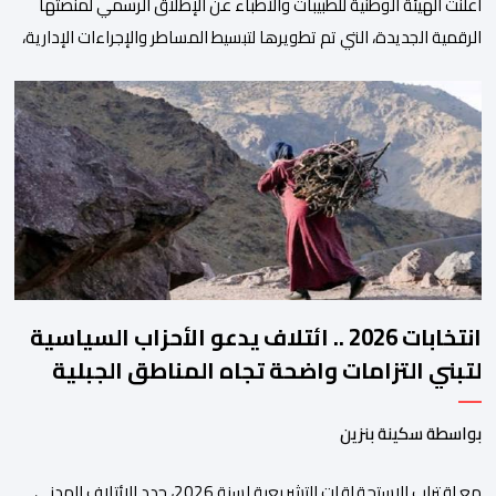
أعلنت الهيئة الوطنية للطبيبات والأطباء عن الإطلاق الرسمي لمنصتها
الرقمية الجديدة، التي تم تطويرها لتبسيط المساطر والإجراءات الإدارية،
وتحسين جودة الخدمات المقدمة للأطباء، وتعزيز التواصل بين الأطباء
والمجالس الجهوية للهيئة إلى جانب الهيئة الوطنية. وذكر بلاغ للهيئة أن
هذه المنصة، التي تم إطلاقها في إطار استراتيجيتها الرامية إلى التحديث
والتحول الرقمي، تشكل خطوة مهمة في […]
انتخابات 2026 .. ائتلاف يدعو الأحزاب السياسية
لتبني التزامات واضحة تجاه المناطق الجبلية
بواسطة سكينة بنزين
مع اقتراب الاستحقاقات التشريعية لسنة 2026، جدد الائتلاف المدني