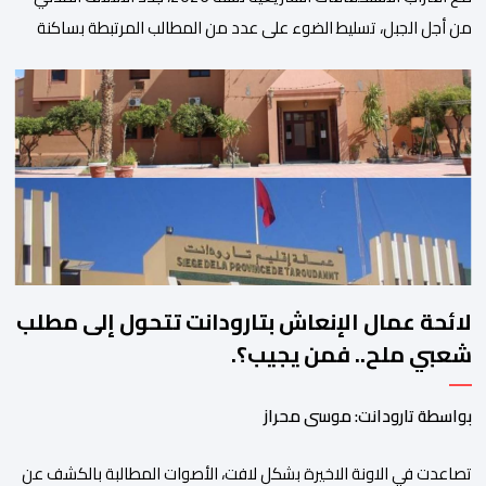
من أجل الجبل، تسليط الضوء على عدد من المطالب المرتبطة بساكنة
المناطق الجبلية. وفي هذا السياق، أطلق الائتلاف مذكرة مطلبية، دعا
فيها الأحزاب السياسية، إلى ادراج 10 التزامات ضمن برامجها الانتخابية
المنتظرة، في إطار تعاقد سياسي مع المناطق الجبلية والانتقال من
الوعود الانتخابية إلى التزامات عملية […]
لائحة عمال الإنعاش بتارودانت تتحول إلى مطلب
شعبي ملح.. فمن يجيب؟.
بواسطة تارودانت: موسى محراز
تصاعدت في الاونة الاخيرة بشكل لافت، الأصوات المطالبة بالكشف عن