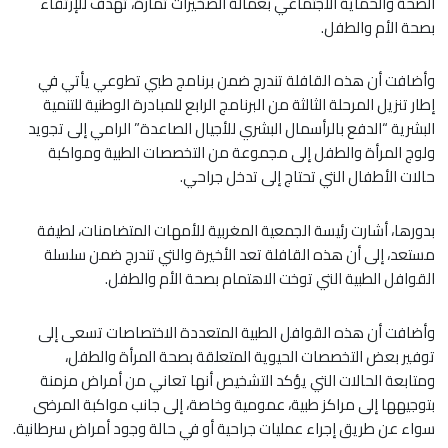
الصحة والحماية الاجتماعي بعمالة الصخيرات تمارة، تهدف للإرتقاء
بصحة الأم والطفل.
وأضافت أن هذه القافلة تندرج ضمن برنامج طبي تطوعي يأتي في
إطار تنزيل المرحلة الثالثة من البرنامج الرابع للمبادرة الوطنية للتنمية
البشرية “الدفع بالرأسمال البشري للأجيال الصاعدة” الرامي إلى تجويد
ولوج المرأة والطفل إلى مجموعة من التخصصات الطبية ومواكبة
حالات الأطفال التي تحتاج إلى تدخل جراحي.
بدورها، أشارت رئيسة الجمعية المغربية للأمهات المتضامنات، لطيفة
مستعد، إلى أن هذه القافلة تعد الأخيرة والتي تندرج ضمن سلسلة
القوافل الطبية التي توخت الاهتمام بصحة الأم والطفل.
وأضافت أن هذه القوافل الطبية المتعددة الاختصاصات تسعى إلى
توفير بعض التخصصات الحيوية المتعلقة بصحة المرأة والطفل،
ومتابعة الحالات التي يؤكد التشخيص أنها تعاني من أمراض مزمنة
بتوجيهها إلى مراكز طبية، عمومية وخاصة، إلى جانب مواكبة المرضى
سواء عن طريق إجراء عمليات جراحية أو في حالة وجود أمراض سرطانية.