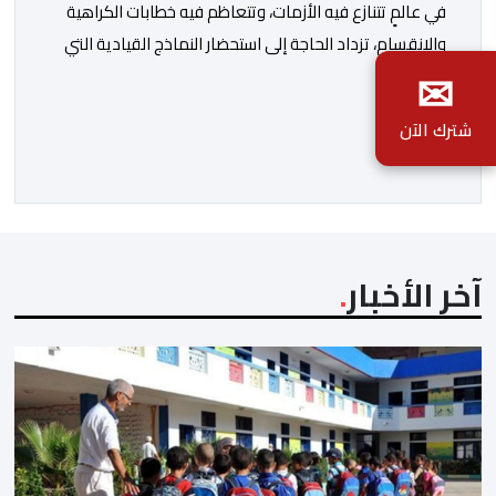
في عالمٍ تتنازع فيه الأزمات، وتتعاظم فيه خطابات الكراهية
والانقسام، تزداد الحاجة إلى استحضار النماذج القيادية التي
✉
جعلت من الحكمة والحوار والسلام أساسًا في بناء الدولة
والإنسان. ومن هذا المنطلق يأتي الإصدار الجديد للمؤلف
شترك الآن
الصادق أحمد العثماني، تحت عنوان “الملك محمد السادس..
ملك السلام والإنسانية”، ليقدم قراءة فكرية وتحليلية في
تجربة ملكٍ استطاع أن يجعل […]
آخر الأخبار