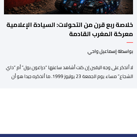
خلاصة ربع قرن من التحولات: السيادة الإعلامية
معركة المغرب القادمة
بواسطة إسماعيل واحي
لا أتذكر على وجه اليقين إن كنت أشاهد ساعتها “دراغون بول” أم “داي
الشجاع” مساء يوم الجمعة 23 يوليوز 1999. ما أتذكره جيدا هو أن
البث انقطع فجأة. اختفت شخصيات الرسوم المتحركة، وحلت محلها
تلاوة القرآن الكريم، ثم جاء الإعلان الرسمي عن وفاة الملك الحسن
الثاني طيب الله ثراه، رافقته هيستيريا من البكاء داخل المنزل […]