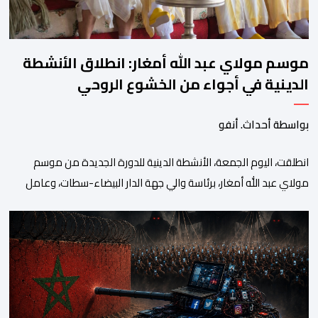
موسم مولاي عبد الله أمغار: انطلاق الأنشطة
الدينية في أجواء من الخشوع الروحي
بواسطة أحداث. أنفو
انطلقت، اليوم الجمعة، الأنشطة الدينية للدورة الجديدة من موسم
مولاي عبد الله أمغار، برئاسة والي جهة الدار البيضاء-سطات، وعامل
إقليم الجديدة، ورئيس جماعة مولاي عبد الله، ورئيس المجلس الإقليمي
للجديدة، ورئيس المجلس العلمي المحلي للجديدة، وذلك بحضور
شخصيات مدنية وعسكرية ودينية. وجرت مراسيم افتتاح فعاليات
الموسم بالخيمة الرسمية، حيث أُلقيت كلمات كل من رئيس المجلس […]