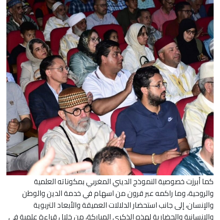
كما أبرزت خصوصية النموذج الديني المغربي بمكوناته العلمية
والروحية، وما راكمه عبر قرون من اسهام في خدمة الدين والوطن
والإنسان، إلى جانب استحضار الدلالات العميقة والأبعاد التربوية
والإنسانية والحضارية لهذه الذكرى المباركة، من خلال قراءة علمية في