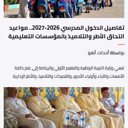
تفاصيل الدخول المدرسي 2026-2027.. مواعيد
التحاق الأطر والتلاميذ بالمؤسسات التعليمية
بواسطة أحداث. أنفو
تنھي وزارة التربیة الوطنیة والتعلیم الأولي والریاضة إلى علم كافة
الأمھات والآباء وأولیاء الأمور، والتلمیذات والتلامیذ، والأطر الإداریة
والتربویة وإلى الرأي العام الوطني، أن الدخول المدرسي لسنة 2026-
2027 سیتم في موعده الرسمي المحدد سلفا طبقا لمقتضیات المقرر
الوزاري رقم 047.26 الصادر بتاریخ 3 یولیوز 2026 بشأن تنظیم السنة
الدراسیة. وأوضحت الوزارة، في بلاغ، أن أطر […]