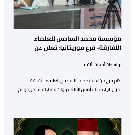
مؤسسة محمد السادس للعلماء
الأفارقة- فرع موريتانيا: تعلن عن
المتأهلين في مسابقة المخطوطات
والوثائق الإسلامية – الإفريقية
بواسطة أحداث.أنفو
نظم فرع مؤسسة محمد السادس للعلماء الأفارقة
بموريتانيا، مساء أمس الثلاثاء بنواكشوط، لقاء تكريميا تم
خلاله الإعلان عن المتأهلين في مسابقة المؤسسة
للمخطوطات والوثائق وبحوث الذاكرة التراثية الإسلامية –
الإفريقية. وجرت هذه المسابقة التي بلغت دورتها الثالثة في
ثلاثة أصناف تهم الكتب المخطوطة والمصاحف المخطوطة
والوثائق. وأفاد رئيس اللجنة المشرفة على المسابقة، المختار