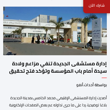
الدولار وانخفاض عوائد سندات الخزانة الأمريكية. وزاد سعر الذهب في
شترك الآن
المعاملات الفورية بنسبة 1 في المائة إلى 4285,69 دولارا للأوقية،
مسجلا أعلى مستوى له منذ 18 يونيو الماضي، فيما ارتفعت العقود
الأمريكية الآجلة […]
إدارة مستشفى الجديدة تنفي مزاعم ولادة
سيدة أمام باب المؤسسة وتؤكد فتح تحقيق
بواسطة أحداث.أنفو
أصدرت إدارة المستشفى الإقليمي محمد الخامس بمدينة الجديدة
بلاغا توضيحيا، ردا على ما جرى تداوله عبر بعض الصفحات الإلكترونية