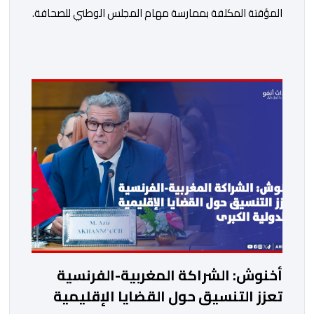
المؤقتة المكلفة بممارسة مهام المجلس الوطني للصحافة.
وأشار بلاغ لوزارة الشباب والثقافة والتواصل- قطاع التواصل
إلى أن هذه اللجنة، المنصوص عليها في المادة 96 من
القانون رقم 09.26 المتعلق بإعادة تنظيم المجلس الوطني
للصحافة، ستتولى، بصفة انتقالية، ممارسة مهام المجلس
الوطني للصحافة، وكذا التحضير لعمليات انتخاب […]
أخنوش: الشراكة المغربية-الفرنسية
تعزز التنسيق حول القضايا الإقليمية