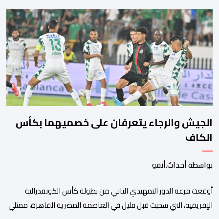
ومنصات التواصل الاجتماعي بشأن مزاعم تفيد بأن سيدة حامل وضعت
مولودها أمام الباب الرئيسي للمستشفى بسبب رفض استقبالها أو
التكفل بها. وأكدت إدارة المستشفى أن السيدة المعنية حضرت إلى
مصلحة الولادة، حيث تم استقبالها وتسجيلها وإخضاعها […]
الجيش والرجاء يتعرفان على خصميهما بكأس
الكاف
بواسطة أحداث.أنفو
أوقعت قرعة الدور التمهيدي الثاني من بطولة كأس الكونفدرالية
الإفريقية، التي سحبت قبل قليل في العاصمة المصرية القاهرة، ممثلي