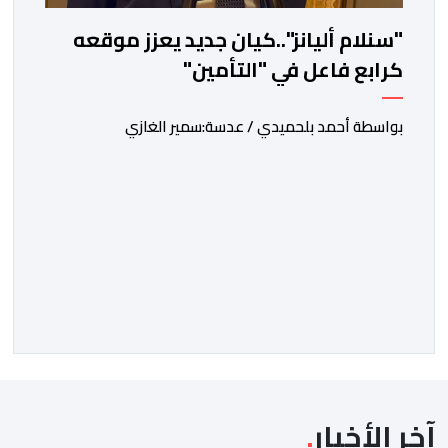
"سنلام أليانز"..كيان جديد يعزز موقعه
كرابع فاعل في "التأمين"
بواسطة أحمد بلحميدي / عدسة:سمير الغازي
آخر الأخبار