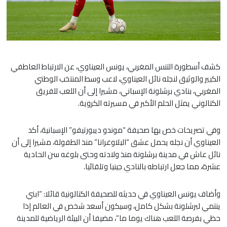
كشف أسطورة التنس المغربي، يونس العيناوي، عن الارتباط العاطفي
الكبير والوثيق لنجله نائل العيناوي، لاعب وسط المنتخب الوطني
المغربي، بنادي برشلونة الإسباني، مشيرا إلى أن اللعب للفريق
الكتالوني يمثل الحلم الأكبر في مسيرته الكروية.
وفي تصريحات خص بها صحيفة “موندو ديبورتيفو” الإسبانية، أكد
العيناوي أن نجله يحمل عشق “البلاوغرانا” منذ الطفولة، مشيرا إلى أن
نائل عاش في مدينة برشلونة منذ ولادته وحتى بلوغه سن الحادية
عشرة، مما جعل ارتباطه بالنادي جينيا وتلقائيا.
وأضاف يونس العيناوي في حديثه للصحيفة الكتالونية قائلا: “ابني
ينتمي لبرشلونة بشكل كامل، وسيكون أسعد شخص في العالم إذا
حظي بفرصة اللعب هناك يوما ما”، مضيفا أن البيئة الرياضية للمدينة