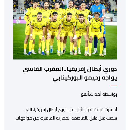
واريورز النيجيري ونادي أوديب ممثل […]
دوري أبطال إفريقيا..المغرب الفاسي
يواجه رحيمو البوركينابي
بواسطة أحداث.أنفو
أسفرت قرعة الدور الأول من دوري أبطال إفريقيا، التي
سحبت قبل قليل بالعاصمة المصرية القاهرة، عن مواجهات
متوازنة لممثلي كرة القدم المغربية، نهضة بركان والمغرب