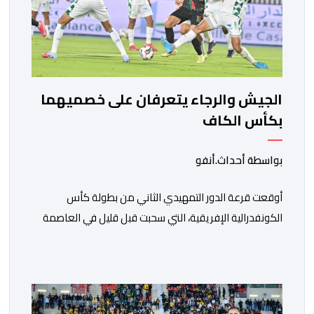
الجيش والرجاء يتعرفان على خصميهما
بكأس الكاف
بواسطة أحداث.أنفو
أوقعت قرعة الدور التمهيدي الثاني من بطولة كأس
الكونفدرالية الإفريقية، التي سحبت قبل قليل في العاصمة
المصرية القاهرة، ممثلي كرة القدم المغربية الرجاء الرياضي
والجيش الملكي في مواجهات مرتقبة أمام أندية غرب
ووسط القارة. ​وسيكون نادي الرجاء الرياضي على موعد مع
مواجهة المتأهل من المباراة التي تجمع بين إيل كانيمي