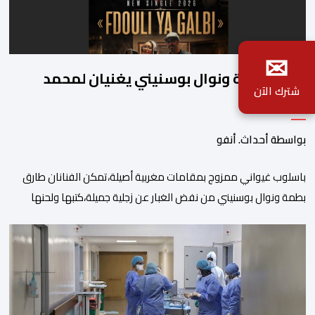
✉
طارق بطمة ونوال بوسنيني يغنيان لمحمد
شترك الآن
بطمة
بواسطة أحداث. أنفو
باسلوب غيواني ممزوج بمقامات مغربية أصيلة،تمكن الفنانان طارق
بطمة ونوال بوسنيني من نفض الغبار عن زجلية جميلة،كتبها ولحنها
المرحوم محمد بطمة ،احد اعمدة مجموعة لمشاهب الشهيرة. الاغنية
بعنوان ” فضولي ياقلبي” ،قام بتوزيعها اسامة باهي،باسلوب سلس
وبسيط، متحكما في الجمل الموسيقية والانتقالات الجميلة..استطاع
الفنانان طارق بطمة ونوال بوسنيني أن يعطيا روحا فريدة لهذه
الاغنية,بفضل أدا […]