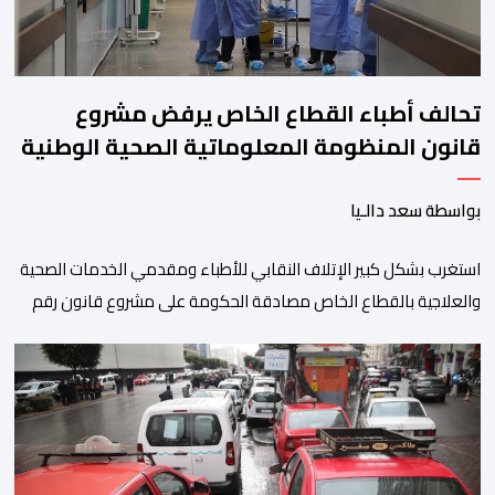
تحالف أطباء القطاع الخاص يرفض مشروع
قانون المنظومة المعلوماتية الصحية الوطنية
المندمجة
بواسطة سعد دالـيا
استغرب بشكل كبير الإتلاف النقابي للأطباء ومقدمي الخدمات الصحية
والعلاجية بالقطاع الخاص مصادقة الحكومة على مشروع قانون رقم
052.26 المتعلق بالمنظومة المعلوماتية الصحية الوطنية المندمجة،
والذي اعتبره الائتلاف جاء في غياب تام للمقاربة التشاركية وعدم أخذ
رأي وملاحظات التمثيليات المهنية للأطباء ومقدمي الخدمات العلاجية
رغم ما تسنه مقتضيات مشروع القانون من عقوبات مالية ضدهم
وتهدد […]