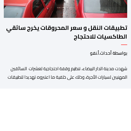
تطبيقات النقل و سعر المحروقات يخرج سائقي
الطاكسيات للاحتجاج
بواسطة أحداث.أ.نفو
شهدت مدينة الدار البيضاء، تنظيم وقفة احتجاجية لعشرات السائقين
المهنيين لسيارات الأجرة، وذلك على خلفية ما اعتبروه تهديدا لتطبيقات
النقل، إلى جانب ارتفاع سعر المحروقات. وجدد المحتجون يوم أمس
الخميس 06 غشت، التعبير عن قلقهم حيال تداعيات تطبيقات النقل،
وأسعار المحروقات على استقراهم المهني في ظل غلاء المعيشة،
وتراكم الديون، والالتزامات الأسرية، وإكراهات العمل، ما […]