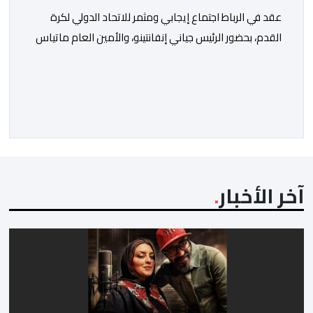
عقد في الرباط اجتماع إيجابي ومثمر للاتحاد الدولي لكرة
القدم، بحضور الرئيس جياني إنفانتينو، والأمين العام ماتياس
غرافستروم، وأعضاء مجلس إدارة الفيفا، لمناقشة التطورات
الأخيرة وضمان تطوير آليات العمل الداخلي. ​وشهد اللقاء
تجديد الثقة المتبادلة بين القيادة التنفيذية للاتحاد، حيث أكد
المجتمعون دعمهم الكامل للرئيس إنفانتينو باعتباره
المسؤول الوحيد المباشر والمنتخب من قِبل 211 اتحادا […]
آخر الأخبار