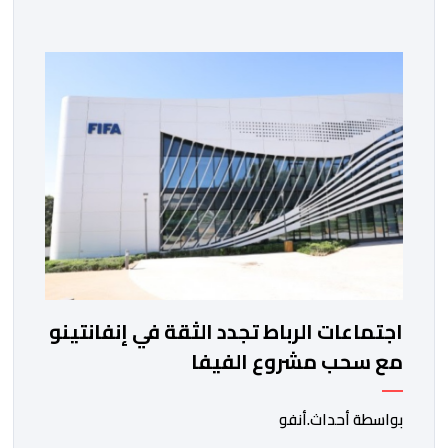
الفاسي، في مستهل مشوارهما القاري. ​وسيكون نادي
نهضة بركان على موعد في هذا الدور مع الفائز من المباراة
التي تجمع بين ستار سبورت السييراليوني ونادي المدينة
الغامبي، حيث يطمح الفريق […]
اجتماعات الرباط تجدد الثقة في إنفانتينو
مع سحب مشروع الفيفا
بواسطة أحداث.أنفو